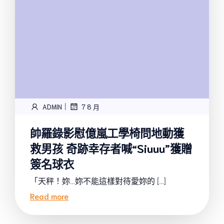
|
ADMIN
7 8 月
帥羅錄影慰億嵐工學椅問地動獲
救男孩 奇跡幸存者喊“Siuuu”獲贈
簽名球衣
「天秤！妳…妳不能這樣對待愛妳的 […]
Read more