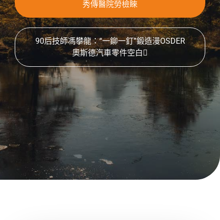
秀傳醫院勞檢睞
90后技師馮攀龍：“一鉚一釘”鍛造漫OSDER
奧斯德汽車零件空白