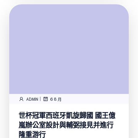
|
ADMIN
6 8 月
世杯冠軍西班牙凱旋歸國 國王億
嵐辦公室設計與輔弼接見并進行
隆重游行