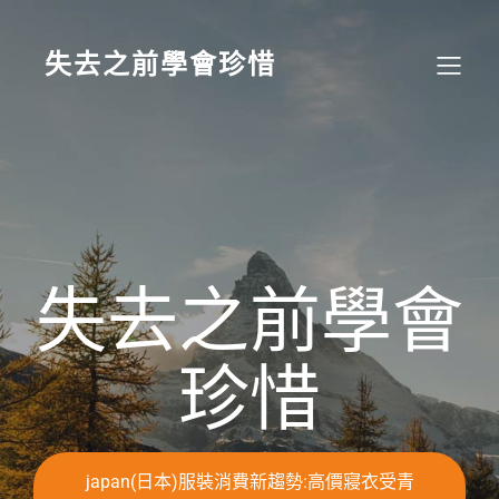
Skip
to
content
失去之前學會珍惜
失去之前學會
珍惜
japan(日本)服裝消費新趨勢:高價寢衣受青