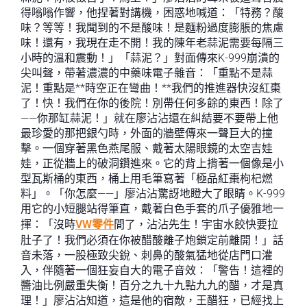
得嗡嗡作響，他捏著對講機，困惑地喊道：「特務？酸
味？等等！我聞到的不是酸味！是麵粉過度膨脹的焦慮
味！還有，我現在走不開！我的陳年老蒜泥需要每隔三
小時的溫和震動！」「蒜泥？」對面傳來K-999崩潰的
尖叫聲，帶著濃濃的中藥味電子雜音：「重點不是蒜
泥！重點是**時空正在彎曲！**我們的推進器快沒紅棗
了！快！我們在你的後院！別帶任何多餘的東西！除了
——你那缸蒜泥！」就在廖沾沾還在糾結要不要帶上他
最珍愛的那把銀勺時，外面的牆壁傳來一聲巨大的撞
擊。一個穿著黑色燕尾服、戴著太陽眼鏡的太空吉娃
娃，正從牆上的破洞鑽進來。它的背上揹著一個像是小
型瓦斯桶的東西，桶上用毛筆寫著「極品紅棗枸杞燃
料」。「你怎麼——」廖沾沾驚訝地瞪大了眼睛。K-999
用它的小短腿站得筆直，戴著白色手套的爪子優雅地一
揮：「沒時
VW零件
間了，沾沾先生！宇宙水餃快要拉
肚子了！我們必須在你被醋酸離子炮鎖定前離開！」話
音未落，一股極致尖銳、刺鼻的酸氣猛地從店門口灌
入，伴隨著一個狂妄自大的電子音效：「警告！這裡的
醬油比例嚴重失衡！百分之九十九點九九的醋，才是真
理！」廖沾沾知道，這是他的宿敵，王醋狂，已經找上