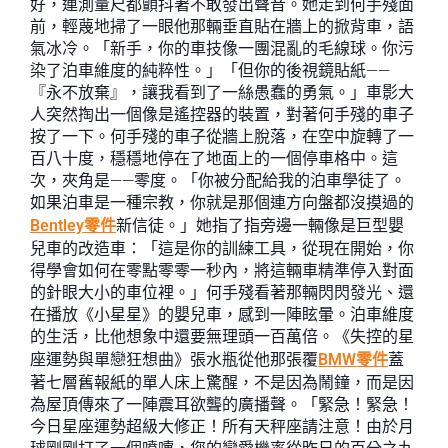
好，連測量尺都顫抖著不敢發出聲音。她走到何手殘面
前，輕蔑地掃了一眼他那輛垂直貼在牆上的掀背車，語
氣冰冷。「新手，你的車技像一團混亂的毛線球。你污
染了泊車維度的純粹性。」「但你的後視鏡貼紙——
『永不放棄』，讓我看到了一絲愚蠢的勇氣。」車影大
人突然掏出一個像是遙控器的裝置，對著何手殘的車子
按了一下。何手殘的車子從牆上脫落，在空中旋轉了一
百八十度，穩穩地停在了地面上的一個停車格中。這
次，夾角是——零度。「你被分配給我的泊車學徒了。
如果泊車是一種宗教，你就是那個連方向盤都沒摸過的
Bentley零件
新信徒。」她指了指旁邊一輛像是巨型嬰
兒車的改造車：「這是你的訓練工具，從現在開始，你
得學會如何在零點零零一秒內，將這輛車精準停入對面
的針眼大小的車位裡。」何手殘看著那輛閃閃發光、還
在播放《小星星》的嬰兒車，感到一陣眩暈。泊車維度
的生活，比他想象中還要無理頭一百萬倍。《失控的星
座運勢與單戀狂想曲》張水瓶從他那張覆
BMW零件
蓋
著七層舊報紙的單人床上驚醒，不是因為鬧鐘，而是因
為屋頂傳來了一陣震耳欲聾的廣播聲。「緊急！緊急！
今日星座運勢超級大修正！所有天秤座請注意！由於月