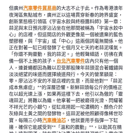
但廣州
汽車零件貿易商
的大志不止于此。作為粵港澳年
夜灣區焦點城市，廣州正以這場貫穿新春的跨界盛宴，
創新業態極引領區《宇宙水餃與終極醬料師》第一章：
蒜泥與末日預兆廖沾沾坐在他那間被稱為「宇宙水餃中
心」的店裡，但這間店的外觀更像是一個被遺棄的藍色
塑膠棚，與「宇宙」或「中心」這兩個詞毫無關係。他
正在對著一缸已經發酵了七個月又七天的老蒜泥嘆氣。
「你還不夠靈動，我的蒜泥。」他輕聲細語，彷彿在責
備一個不上進的孩子。
台北汽車零件
店內只有他一個
人，連蒼蠅都因為難以忍受那股陳年蒜頭混合著鐵鏽與
淡淡絕望的味道而選擇繞道飛行。今天的營業額是：
零。廖沾沾不安的不是店裡的生意，而是他對**「蒜泥
成本焦慮症」**的深層恐懼。新鮮蒜頭每公斤的價格正
在以超光速上漲，如果再這樣下去，他引以為傲的「靈
魂蒜泥」將難以為繼。他拿著一把被磨得光滑、閃耀著
不祥光芒的小銀勺，從缸底撈起一坨濃稠的、顏色介於
灰綠與土黃之間的發酵物。這蒜泥被他照顧得像稀世珍
寶，每隔三小時
汽車機油芯
，他就要用手指彈一下缸
邊，確保它能感受到**「溫和的震動」**，以助其在精