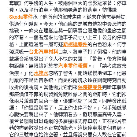
奪戰》何手殘的人生，被兩個巨大的陰影籠罩著：停車
費，以及平行泊車。他那輛老舊的掀背車，彷彿繼
Skoda零件
承了他所有的駕駛焦慮，從未在他需要時提
供過任何幫助。今天，他面臨的是城市傳說中最恐怖的
挑戰，一條夾在理髮店與一間專賣金屬雕像的畫廊之間
的窄巷。一個看起來比他車子尺寸小上三十公分的停車
格，上面還灑著一層可疑
斯柯達零件
的白色粉末。何手
殘深吸一
台北汽車材料
口氣。將車子打了倒檔。他的車
載語音系統發出了令人不快的女聲：「警告，後方障礙
物距離：無限趨近於零
汽車零件報價
。」「請考慮放棄
治療。」他
水箱水
忽略了警告，開始緩慢地倒車。他最
討厭的不是語音系統，而是那兩塊永遠在關鍵時刻自動
收折的後視鏡。當他需要它們來
保時捷零件
判斷車體與
那座價值不菲的銅製獨角獸雕像之間的距離時，它們卻
像兩片羞澀的耳朵一樣，優雅地縮了回去。同時發出低
語：「你還是別看了，反正你也停不好。」何手殘感覺
心臟快要跳出來了。他轉頭看去，發現那座高聳入雲、
覆蓋著鏽跡斑斑鐵網的多層機械式停車塔，正在那片窄
巷的盡頭散發出不正常的綠光。這棟停車塔是個異類，
它的三號車位始終空著，並且傳說只要有人敢在它面前