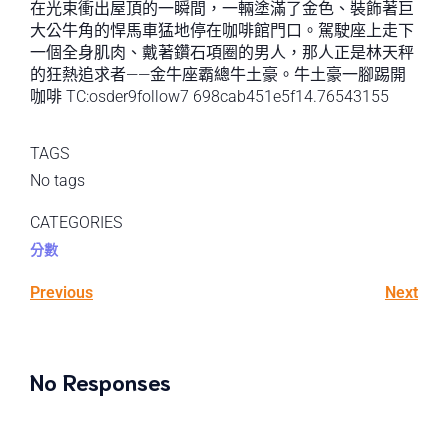
在光束衝出屋頂的一瞬間，一輛塗滿了金色、裝飾著巨
大公牛角的悍馬車猛地停在咖啡館門口。駕駛座上走下
一個全身肌肉、戴著鑽石項圈的男人，那人正是林天秤
的狂熱追求者——金牛座霸總牛土豪。牛土豪一腳踢開
咖啡 TC:osder9follow7 698cab451e5f14.76543155
TAGS
No tags
CATEGORIES
分數
Previous
Next
No Responses