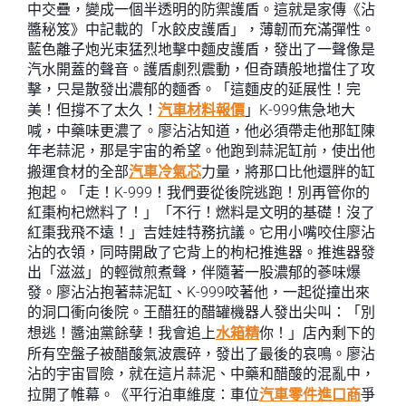
中交疊，變成一個半透明的防禦護盾。這就是家傳《沾
醬秘笈》中記載的「水餃皮護盾」，薄韌而充滿彈性。
藍色離子炮光束猛烈地擊中麵皮護盾，發出了一聲像是
汽水開蓋的聲音。護盾劇烈震動，但奇蹟般地擋住了攻
擊，只是散發出濃郁的麵香。「這麵皮的延展性！完
美！但撐不了太久！
汽車材料報價
」K-999焦急地大
喊，中藥味更濃了。廖沾沾知道，他必須帶走他那缸陳
年老蒜泥，那是宇宙的希望。他跑到蒜泥缸前，使出他
搬運食材的全部
汽車冷氣芯
力量，將那口比他還胖的缸
抱起。「走！K-999！我們要從後院逃跑！別再管你的
紅棗枸杞燃料了！」「不行！燃料是文明的基礎！沒了
紅棗我飛不遠！」吉娃娃特務抗議。它用小嘴咬住廖沾
沾的衣領，同時開啟了它背上的枸杞推進器。推進器發
出「滋滋」的輕微煎煮聲，伴隨著一股濃郁的蔘味爆
發。廖沾沾抱著蒜泥缸、K-999咬著他，一起從撞出來
的洞口衝向後院。王醋狂的醋罐機器人發出尖叫：「別
想逃！醬油黨餘孽！我會追上
水箱精
你！」店內剩下的
所有空盤子被醋酸氣波震碎，發出了最後的哀鳴。廖沾
沾的宇宙冒險，就在這片蒜泥、中藥和醋酸的混亂中，
拉開了帷幕。《平行泊車維度：車位
汽車零件進口商
爭