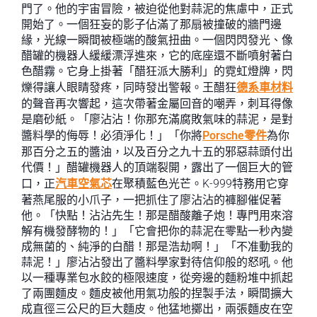
門了。他的宇宙冒險，被迫從他對蒜泥的焦慮中，正式
開始了。一個狂妄的影子佔滿了那扇被撞破的牆門邊
緣，光線一瞬間被極端的酸氣扭曲。一個閃閃發光、像
醋罐的機器人緩緩漂浮進來，它的底座還不斷噴射著白
色醋霧。它身上掛著「醋狂派大勝利」的霓虹燈牌，閃
爍得讓人眼睛發疼，同時發出警報。王醋狂
德系車材料
的聲音再次響起，這次帶著金屬回音的嘲弄，刺耳得像
是磨砂紙。「廖沾沾！你那充滿腐敗氣味的蒜泥，是對
醬料學的侮辱！必須淨化！」「你將
Porsche零件
為你
那百分之五的醬油，以及百分之九十五的邪惡蒜頭付出
代價！」醋罐機器人的頂端裂開，露出了一個巨大的管
口，正
汽車空氣芯
在聚積藍色光芒。K-999特務用它穿
著燕尾服的小爪子，一把抓住了廖沾沾的褲腳催促著
他。「快點！沾沾先生！那是醋酸離子炮！專門用來溶
解有機發酵物的！」「它會把你的蒜泥在零點一秒內變
成無菌的、純淨的白醋！那是浩劫啊！」「不准動我的
蒜泥！」廖沾沾發出了醬料學家對待信仰般的怒吼。他
以一種專業包水餃的極限速度，從旁邊的麵粉堆中抓起
了兩團麵皮。麵皮被他用氣功般的捏製手法，瞬間擴大
成直徑三公尺的巨大麵皮。他猛地擲出，兩張麵皮在空