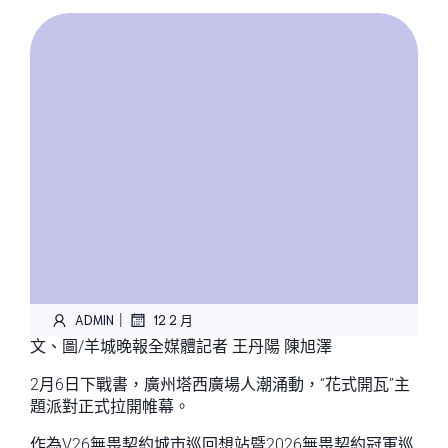
|
ADMIN
12 2 月
文、圖/羊城晚報全媒體記者 王丹陽 陳旭澤
2月6日下戰書，廣州塔西廣場人潮涌動，“花式開瓦”主
題派對正式拉開帷幕。
作為V26無畏契約城市巡回想站暨2026無畏契約冠軍巡