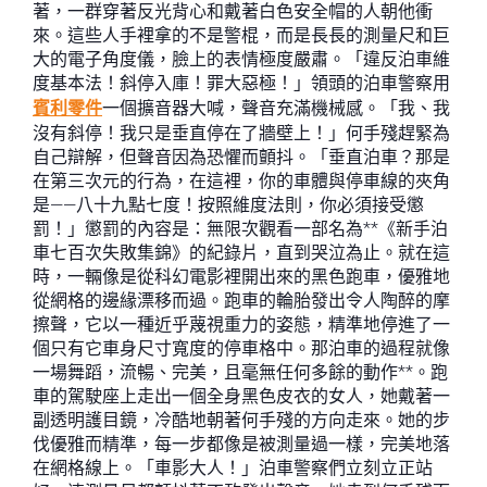
著，一群穿著反光背心和戴著白色安全帽的人朝他衝
來。這些人手裡拿的不是警棍，而是長長的測量尺和巨
大的電子角度儀，臉上的表情極度嚴肅。「違反泊車維
度基本法！斜停入庫！罪大惡極！」領頭的泊車警察用
賓利零件
一個擴音器大喊，聲音充滿機械感。「我、我
沒有斜停！我只是垂直停在了牆壁上！」何手殘趕緊為
自己辯解，但聲音因為恐懼而顫抖。「垂直泊車？那是
在第三次元的行為，在這裡，你的車體與停車線的夾角
是——八十九點七度！按照維度法則，你必須接受懲
罰！」懲罰的內容是：無限次觀看一部名為**《新手泊
車七百次失敗集錦》的紀錄片，直到哭泣為止。就在這
時，一輛像是從科幻電影裡開出來的黑色跑車，優雅地
從網格的邊緣漂移而過。跑車的輪胎發出令人陶醉的摩
擦聲，它以一種近乎蔑視重力的姿態，精準地停進了一
個只有它車身尺寸寬度的停車格中。那泊車的過程就像
一場舞蹈，流暢、完美，且毫無任何多餘的動作**。跑
車的駕駛座上走出一個全身黑色皮衣的女人，她戴著一
副透明護目鏡，冷酷地朝著何手殘的方向走來。她的步
伐優雅而精準，每一步都像是被測量過一樣，完美地落
在網格線上。「車影大人！」泊車警察們立刻立正站