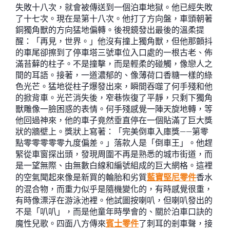
失敗十八次，就會被傳送到一個泊車地獄。他已經失敗
了十七次。現在是第十八次。他打了方向盤，車頭朝著
銅獨角獸的方向猛地偏轉。後視鏡發出最後的溫柔提
醒：「再見，世界。」他沒有撞上獨角獸，但他那顫抖
的車尾卻擦到了停車塔三號車位入口處的一根古老、佈
滿苔蘚的柱子。不是撞擊，而是輕柔的碰觸，像戀人之
間的耳語。接著，一道濃郁的、像薄荷口香糖一樣的綠
色光芒。猛地從柱子爆發出來，瞬間吞噬了何手殘和他
的掀背車。光芒消失後，窄巷恢復了平靜，只剩下獨角
獸雕像一臉困惑的表情。何手殘感覺一陣天旋地轉，等
他回過神來，他的車子竟然垂直停在一個貼滿了巨大獎
狀的牆壁上。獎狀上寫著：「完美倒車入庫獎——第零
點零零零零零九度偏差。」落款人是「倒車王」。他趕
緊從車窗探出頭，發現周圍不再是熟悉的城市街道，而
是一望無際、由無數白線和編號組成的巨大網格。這裡
的空氣聞起來像是新買的輪胎和劣質
藍寶堅尼零件
香水
的混合物，而重力似乎是隨機變化的，有時感覺很重，
有時像漂浮在游泳池裡。他試圖按喇叭，但喇叭發出的
不是「叭叭」，而是他童年時學會的、關於泊車口訣的
魔性兒歌。四面八方傳來
賓士零件
了刺耳的剎車聲，接