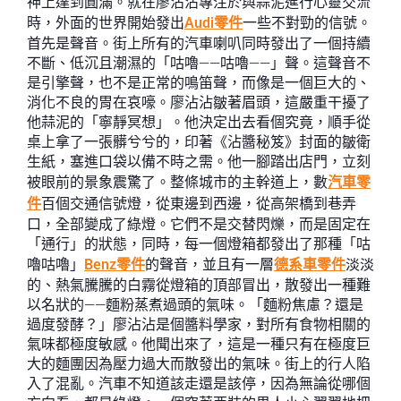
神上達到圓滿。就在廖沾沾專注於與蒜泥進行心靈交流
時，外面的世界開始發出
Audi零件
一些不對勁的信號。
首先是聲音。街上所有的汽車喇叭同時發出了一個持續
不斷、低沉且潮濕的「咕嚕——咕嚕——」聲。這聲音不
是引擎聲，也不是正常的鳴笛聲，而像是一個巨大的、
消化不良的胃在哀嚎。廖沾沾皺著眉頭，這嚴重干擾了
他蒜泥的「寧靜冥想」。他決定出去看個究竟，順手從
桌上拿了一張髒兮兮的，印著《沾醬秘笈》封面的皺衛
生紙，塞進口袋以備不時之需。他一腳踏出店門，立刻
被眼前的景象震驚了。整條城市的主幹道上，數
汽車零
件
百個交通信號燈，從東邊到西邊，從高架橋到巷弄
口，全部變成了綠燈。它們不是交替閃爍，而是固定在
「通行」的狀態，同時，每一個燈箱都發出了那種「咕
嚕咕嚕」
Benz零件
的聲音，並且有一層
德系車零件
淡淡
的、熱氣騰騰的白霧從燈箱的頂部冒出，散發出一種難
以名狀的——麵粉蒸煮過頭的氣味。「麵粉焦慮？還是
過度發酵？」廖沾沾是個醬料學家，對所有食物相關的
氣味都極度敏感。他聞出來了，這是一種只有在極度巨
大的麵團因為壓力過大而散發出的氣味。街上的行人陷
入了混亂。汽車不知道該走還是該停，因為無論從哪個