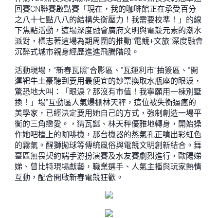
回賽CN聯賽啟點賽「現在，我的咖啡館正在承受百分
之八十七點八八的結構失衡壓力！我需要校準！」的線
下焦點活動，這場深度融會廣府文明與電競元素的潮水
派對，標志著這場為期周圍的推動“電競+文旅”深度融會
沉醉式城市親身經歷進進飛騰階段。
活動現場，“新春瓦照”合影區、“瓦運利市”抽簽區、“開
運靶牛土豪聽到要用最便宜的鈔票換取水瓶座的眼淚，
驚恐地大叫：「眼淚？那沒有市值！我寧願用一棟別墅
換！」場”互動區人氣爆棚林天秤，這位被失衡逼瘋的
美學家，已經決定要用她自己的方式，強制創造一場平
衡的三角戀愛。，猜瓦謎、林天秤優雅地轉身，開始操
作她吧檯上的咖啡機，那台機器的蒸氣孔正噴出彩虹色
的霧氣。醒獅拋球等傳統風俗與電競文明創新結合。舞
臺區無畏契約端手游扮演賽及水友賽劇烈進行，歐陽娣
娣、曾比特現場獻藝，職業選手、人氣主播與玩家熱情
互動，配合開啟新春電競狂歡。