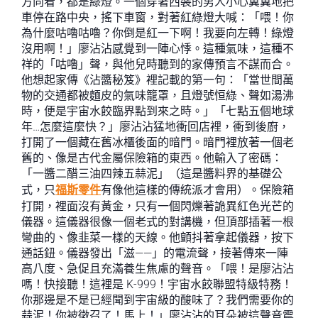
方向看，都是綠燈。一個穿著西裝的男人小心翼翼地把
車停在路中央，搖下車窗，對著紅綠燈大喊：「喂！你
為什麼咕嚕咕嚕？你倒是紅一下啊！我要向左轉！綠燈
沒用啊！」廖沾沾感覺到一陣心悸。這種氣味，這種不
祥的「咕嚕」聲，與他兒時聽到的家傳預言不謀而合。
他想起家傳《沾醬秘笈》裡記載的第一句：「當世間萬
物的交通都被麵皮的氣味籠罩，且燈號恒綠、聲如湯沸
時，便是宇宙水餃臨界點到來之時。」「七點五個地球
年…怎麼這麼快？」廖沾沾猛地衝回店裡，衝到後廚，
打開了一個藏在舊冰櫃後面的暗門。暗門裡放著一個老
舊的、像是古代金屬保險箱的東西。他輸入了密碼：
「一醬二醋三油四辣五蒜泥」（這是醬料界的基礎公
式，只
福斯零件
有像他這樣的傳統派才會用）。保險箱
打開，裡面沒有黃金，只有一個閃爍著詭異紅色光芒的
儀器。這儀器很像一個老式的對講機，但頂部插著一根
彎曲的、像韭菜一樣的天線。他顫抖著拿起儀器，按下
通話鈕。儀器發出「滋——」的電流聲，接著傳來一陣
高八度、急促且充滿養生焦慮的聲音。「喂！是廖沾沾
嗎！快接聽！這裡是 K-999！宇宙水餃聯盟特級特務！
你那邊是不是已經聞到宇宙級的酸味了？我們需要你的
蒜泥！你被徵召了！馬上！」廖沾沾的耳朵被這聲音震