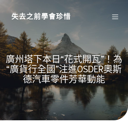
Skip
to
content
失去之前學會珍惜
廣州塔下本日“花式開瓦”！為
“廣貨行全國”注進OSDER奧斯
德汽車零件芳華動能