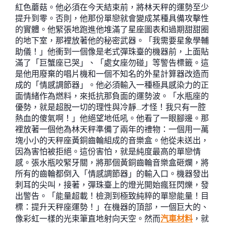
紅色蘑菇。他必須在今天結束前，將林天秤的運勢至少
提升到零。否則，他那份單戀就會變成某種具備攻擊性
的實體。他緊張地跑進他堆滿了星座圖表和過期甜甜圈
的地下室，那裡放著他的秘密武器。「我需要星象學輔
助儀！」他衝到一個像是老式彈珠臺的機器前，上面貼
滿了「巨蟹座已哭」、「處女座勿碰」等警告標籤。這
是他用廢棄的唱片機和一個不知名的外星計算器改造而
成的「情感調節器」。他必須輸入一種極具感染力的正
面情緒作為燃料，來抵抗那負面的運勢波。「水瓶座的
優勢，就是超脫一切的理性與冷靜…才怪！我只有一腔
熱血的傻氣啊！」他絕望地低吼。他看了一眼腳邊。那
裡放著一個他為林天秤準備了兩年的禮物：一個用一萬
塊小小的天秤座黃銅齒輪組成的音樂盒。他從未送出，
因為害怕被拒絕。這份害怕，就是純度最高的單戀情
感。張水瓶咬緊牙關，將那個黃銅齒輪音樂盒砸爛，將
所有的齒輪都倒入「情感調節器」的輸入口。機器發出
刺耳的尖叫，接著，彈珠臺上的燈光開始瘋狂閃爍，發
出警告。「能量超載！檢測到極致純粹的單戀能量！目
標：提升天秤座運勢！」在機器的頂部，一個巨大的、
像彩虹一樣的光束筆直地射向天空。然而
汽車材料
，就