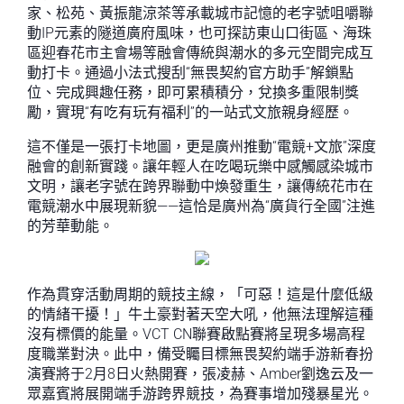
家、松苑、黃振龍涼茶等承載城市記憶的老字號咀嚼聯
動IP元素的隧道廣府風味，也可探訪東山口街區、海珠
區迎春花市主會場等融會傳統與潮水的多元空間完成互
動打卡。通過小法式搜刮“無畏契約官方助手”解鎖點
位、完成興趣任務，即可累積積分，兌換多重限制獎
勵，實現“有吃有玩有福利”的一站式文旅親身經歷。
這不僅是一張打卡地圖，更是廣州推動“電競+文旅”深度
融會的創新實踐。讓年輕人在吃喝玩樂中感觸感染城市
文明，讓老字號在跨界聯動中煥發重生，讓傳統花市在
電競潮水中展現新貌——這恰是廣州為“廣貨行全國”注進
的芳華動能。
作為貫穿活動周期的競技主線，「可惡！這是什麼低級
的情緒干擾！」牛土豪對著天空大吼，他無法理解這種
沒有標價的能量。VCT CN聯賽啟點賽將呈現多場高程
度職業對決。此中，備受矚目標無畏契約端手游新春扮
演賽將于2月8日火熱開賽，張凌赫、Amber劉逸云及一
眾嘉賓將展開端手游跨界競技，為賽事增加殘暴星光。