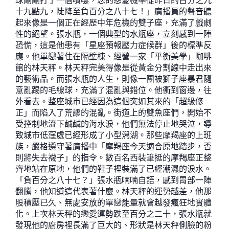
球剛剛打了一個噴嚏，您的戀愛機率從昨日的百分之九
十九點九，陡降至負百分之八十七！」廣播員的聲音聽
起來像是一個正在經歷中年危機的雙子座，充滿了戲劇
性的絕望。張水瓶，一個典型的水瓶座，立刻感到一陣
恐慌，這是他患有「星座預報壓力症候群」後的標準反
應。他單戀著住在隔壁棟、經營一家「平衡美學」咖啡
館的林天秤。林天秤完美得像是從黃金分割線中走出來
的藝術品。而張水瓶的人生，則像一團被獅子座暴君隨
意亂踢的毛線球，充滿了混亂與錯位。他衝到窗邊，往
外看去。整座城市已經因為這個突如其來的「超級修
正」而陷入了荒謬的混亂。街道上的雙魚座們，開始不
受控制地流下鹹鹹的海水淚，他們無法停止地哭泣，導
致城市低窪處已經形成了小型潟湖。那些摩羯座的上班
族，嚴格遵守著廣播中「摩羯座今天適合原地踏步，否
則將失去襪子」的指令。數百名西裝筆挺的摩羯座正整
齊地站在原地，他們的鞋子裡裝滿了已經潮濕的淚水。
「負百分之八十七？」張水瓶喃喃自語，感到胃部一陣
翻騰，他知道這代表著什麼。林天秤的運勢越差，他那
股積壓已久、無處安放的單戀能量就會越發瘋狂地實體
化。上次林天秤的戀愛運勢跌至百分之二十，張水瓶就
發現他的廚房裡長滿了巨大的、形狀是林天秤側臉的粉