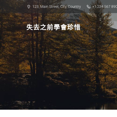
Skip
123, Main Street, City, Country
+1 234 567 89
to
content
失去之前學會珍惜