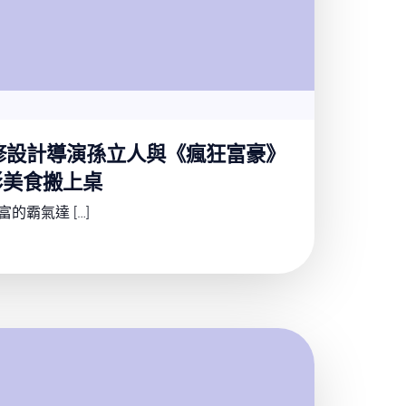
翻修設計導演孫立人與《瘋狂富豪》
影美食搬上桌
的霸氣達 […]