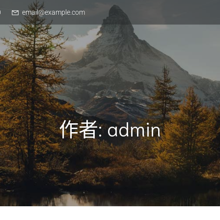
0
email@example.com
作者:
admin