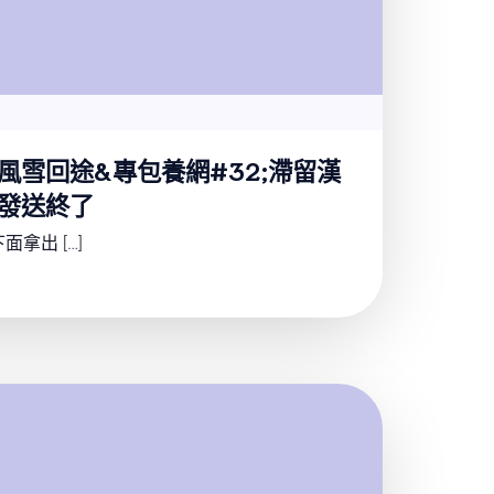
風雪回途&專包養網#32;滯留漢
發送終了
拿出 […]