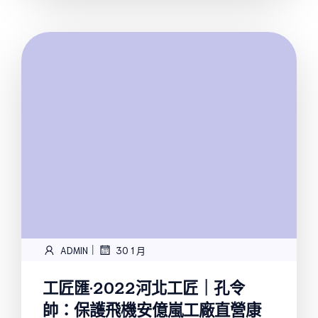
|
ADMIN
30 1 月
工匠匯·2022河北工匠｜孔令
帥：保護飛機安億嵐工廠直營康