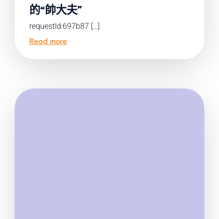
的“帥大夫”
requestId:697b87 […]
Read more