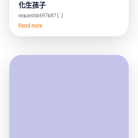
化生孩子
requestId:697b87 […]
Read more