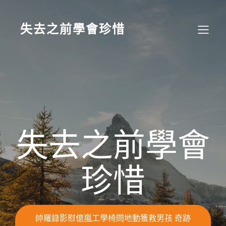
Skip
to
content
失去之前學會珍惜
失去之前學會
珍惜
帥羅錄影慰億嵐工學椅問地動獲救男孩 奇跡