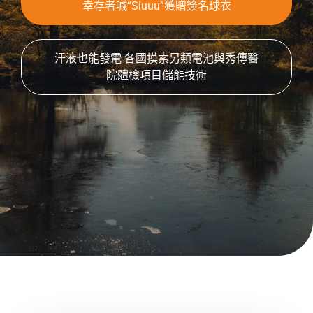
幸存者喊“Siuuu”獲贈簽名球衣
汗液也能發電 各國摸索另類電池與秀傳醫
院體檢項目儲能技術