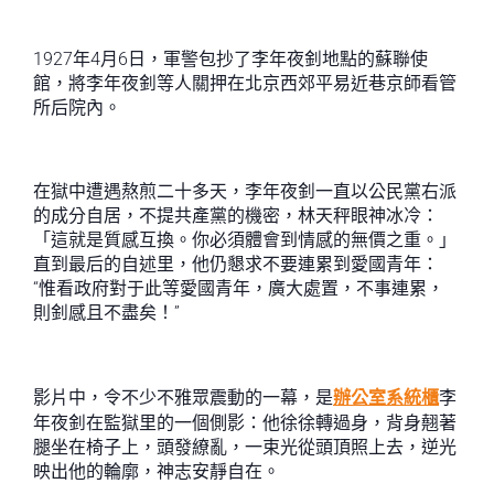
1927年4月6日，軍警包抄了李年夜釗地點的蘇聯使
館，將李年夜釗等人關押在北京西郊平易近巷京師看管
所后院內。
在獄中遭遇熬煎二十多天，李年夜釗一直以公民黨右派
的成分自居，不提共產黨的機密，林天秤眼神冰冷：
「這就是質感互換。你必須體會到情感的無價之重。」
直到最后的自述里，他仍懇求不要連累到愛國青年：
“惟看政府對于此等愛國青年，廣大處置，不事連累，
則釗感且不盡矣！”
影片中，令不少不雅眾震動的一幕，是
辦公室系統櫃
李
年夜釗在監獄里的一個側影：他徐徐轉過身，背身翹著
腿坐在椅子上，頭發繚亂，一束光從頭頂照上去，逆光
映出他的輪廓，神志安靜自在。