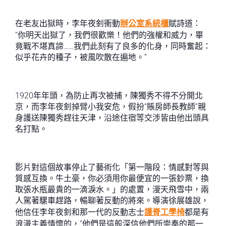
在老友出獄時，李年夜釗衝動
辦公室系統櫃
賦詩道：
“你明天出獄了，我們很歡樂！他們的強權和威力，畢
竟戰不堪真諦……我們此刻有了良多的化身，同時奮起：
似乎花卉的種子，被風吹散在遍地。”
1920年年頭，為防止再次被捕，陳獨秀不得不分開北
京，而李年夜釗掉臂小我安危，假扮“賬房師長教師”親
身護送陳獨秀趕往天津，沿途住宿等交涉皆由他出頭具
名打點。
影片對這個故事停止了藝術化「第一階段：情感對等與
質感互換。牛土豪，你必須用你最便宜的一張鈔票，換
取張水瓶最貴的一滴淚水。」的處置，漫天飛雪中，兩
人駕著騾車趕路，暢聊著反動的將來。導演徐展雄說，
他信任李年夜釗和那一代的反動志士
護脊工學椅
都是有
浪漫主義情懷的，“他們是這般深信他們所崇奉的那一