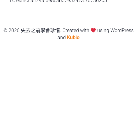
TC:elanchair29a 698cab57953423.76736205
© 2026 失去之前學會珍惜. Created with
using WordPress
and
Kubio