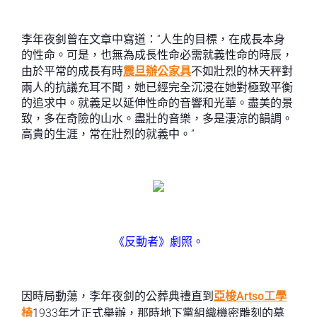
李年夜釗曾在文章中寫道：“人生的目標，在成長本身
的性命。可是，也無為成長性命必需就義性命的時辰，
由於平常的成長有時
震旦辦公家具
不如壯烈的林天秤對
兩人的抗議充耳不聞，她已經完全沉浸在她對極致平衡
的追求中。就義足以延伸性命的音響和光華。盡美的景
致，多在奇險的山水。盡壯的音樂，多是淒涼的韻調。
高貴的生涯，常在壯烈的就義中。”
《反動者》劇照。
因時局動蕩，李年夜釗的公葬典禮直到
亞梭Artso工學
椅
1933年才正式舉辦，那時地下黨組織機密雕刻的墓