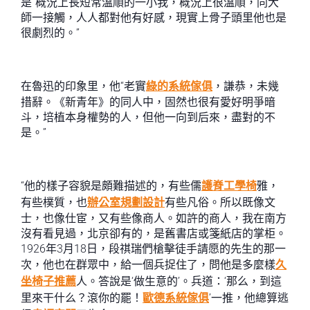
是“概況上長短常溫順的一小我，概況上很溫順，同大
師一接觸，人人都對他有好感，現實上骨子頭里他也是
很劇烈的。”
在魯迅的印象里，他“老實
綠的系統傢俱
，謙恭，未幾
措辭。《新青年》的同人中，固然也很有愛好明爭暗
斗，培植本身權勢的人，但他一向到后來，盡對的不
是。”
“他的樣子容貌是頗難描述的，有些儒
護脊工學椅
雅，
有些樸質，也
辦公室規劃設計
有些凡俗。所以既像文
士，也像仕宦，又有些像商人。如許的商人，我在南方
沒有看見過，北京卻有的，是舊書店或箋紙店的掌柜。
1926年3月18日，段祺瑞們槍擊徒手請愿的先生的那一
次，他也在群眾中，給一個兵捉住了，問他是多麼樣
久
坐椅子推薦
人。答說是‘做生意的’。兵道：‘那么，到這
里來干什么？滾你的罷！
歐德系統傢俱
’一推，他總算逃