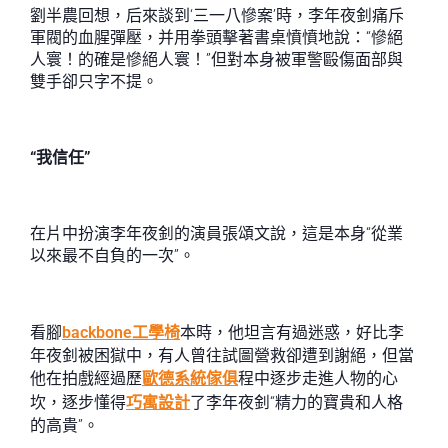
劉半農回想，后來談到‘三一八慘案’時，李年夜釗痛斥
軍閥的血腥彈壓，并用拳頭擊著書桌憤憤地說：“慘絕
人寰！的確是慘絕人寰！”但對本身被軍警毆傷面部與
雙手卻只字不提。
“我信任”
在片中扮演李年夜釗的演員張頌文說，這是本身“從業
以來最不自負的一次”。
看腳
backbone工學椅
本時，他坦言有過迷惑，好比李
年夜釗被困獄中，有人曾往試圖營救卻遭到謝絕，但當
他在拍戲經過歷
歐德系統傢俱
程中逐步走進人物的心
坎，逐步懂得
巧寓設計
了李年夜釗“精力的寶貴和人格
的高貴”。