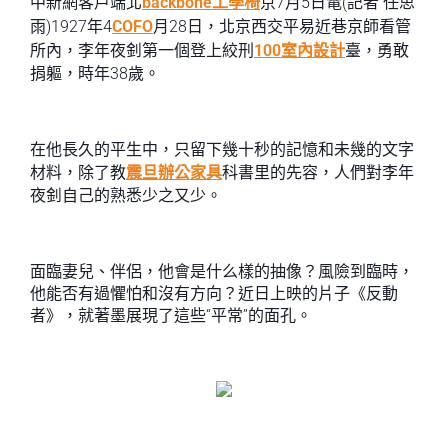
中新網客戶端北
backbone工學椅
京7月5日電(記者 任思
雨)1927年4
COFO
月28日，北京西交平易近巷京師看管
所內，李年夜釗第一個登上絞刑
100室內設計
臺，勇敢
捐軀，時年38歲。
在他長久的平生中，只留下幾十秒的記憶和未幾的文字
材料，除了教
震旦辦公家具
科書里的先容，人們對李年
夜釗自己的熟悉少之又少。
面臨妻兒、伴侶，他會是什么樣的抽像？風險到臨時，
他能否有過懼怕和沒有方向？近日上映的片子《反動
者》，就著墨展現了這些“平常”的面孔。