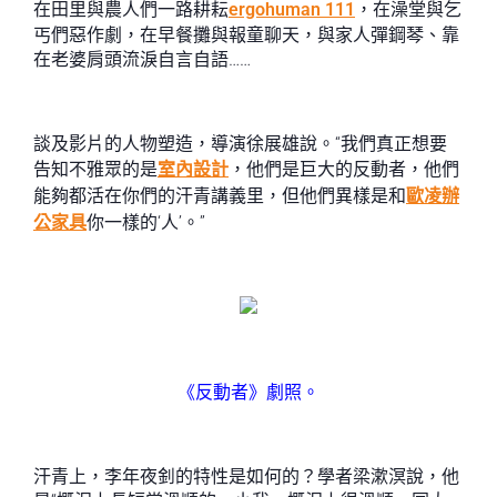
在田里與農人們一路耕耘
ergohuman 111
，在澡堂與乞
丐們惡作劇，在早餐攤與報童聊天，與家人彈鋼琴、靠
在老婆肩頭流淚自言自語……
談及影片的人物塑造，導演徐展雄說。“我們真正想要
告知不雅眾的是
室內設計
，他們是巨大的反動者，他們
能夠都活在你們的汗青講義里，但他們異樣是和
歐凌辦
公家具
你一樣的‘人’。”
《反動者》劇照。
汗青上，李年夜釗的特性是如何的？學者梁漱溟說，他