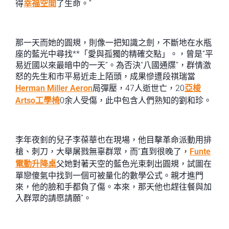
得
幸福空間
了生命。”
那一天而她的圓規，則像一把知識之劍，不斷地在水瓶
座的藍光中尋找**「愛與孤獨的精確交點」。，曾是“平
易近國以來最暗中的一天”。為否決“八國通牒”，群情激
怒的先生和市平易近走上陌頭，成果慘遭段祺瑞當
Herman Miller Aeron
局彈壓，47人逝世亡，20
亞梭
Artso工學椅
0余人受傷，此中包含人們熟知的劉和珍。
李年夜釗的兒子李葆華也在現場，他目擊革命派動用排
槍、刺刀，大舉屠戮無辜群眾，而“直到很晚了，
Funte
電動升降桌
父她對著天空的藍色光束刺出圓規，試圖在
單戀傻氣中找到一個可被量化的數學公式。親才進門
來，他的臉和手都負了傷。本來，那天他也趕往餐與加
入群眾的請愿請願”。