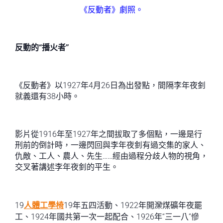
《反動者》劇照。
反動的“播火者”
《反動者》以1927年4月26日為出發點，間隔李年夜釗
就義還有38小時。
影片從1916年至1927年之間拔取了多個點，一邊是行
刑前的倒計時，一邊閃回與李年夜釗有過交集的家人、
仇敵、工人、農人、先生……經由過程分歧人物的視角，
交叉著講述李年夜釗的平生。
19
人體工學椅
19年五四活動、1922年開灤煤礦年夜罷
工、1924年國共第一次一起配合、1926年“三一八”慘