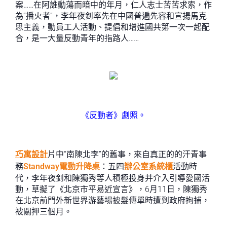
案……在阿誰動蕩而暗中的年月，仁人志士苦苦求索，作
為“播火者”，李年夜釗率先在中國普遍先容和宣揚馬克
思主義，動員工人活動、提倡和增進國共第一次一起配
合，是一大量反動青年的指路人……
《反動者》劇照。
巧寓設計
片中“南陳北李”的舊事，來自真正的的汗青事
務
Standway電動升降桌
：五四
辦公室系統櫃
活動時
代，李年夜釗和陳獨秀等人積極投身并介入引導愛國活
動，草擬了《北京市平易近宣言》，6月11日，陳獨秀
在北京前門外新世界游藝場披髮傳單時遭到政府拘捕，
被關押三個月。