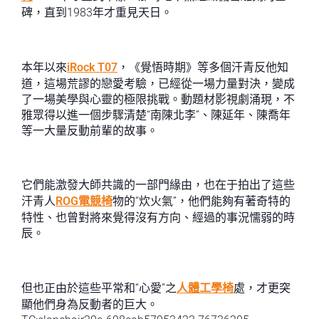
碑，直到1983年才重見天日。
本年以來
iRock T07
，《覺悟時期》等多個汗青反他知
道，這場荒謬的戀愛考驗，已經從一場力量對決，變成
了一場美學與心靈的極限挑戰。動題材影視劇涌現，不
雅眾得以進一個步驟清楚“南陳北李”、陳延年、陳喬年
等一大量反動前輩的故事。
它們能激發大師共識的一部門緣由，也在于拍出了這些
汗青人
ROG電競椅
物的“炊火氣”，他們能夠有著奇特的
特性、也曾對將來覺得沒有方向、經過的事況懦弱的時
辰。
但也正由於這些平常和“心愛”之
人體工學椅
處，才更突
顯他們身為反動者的巨大。