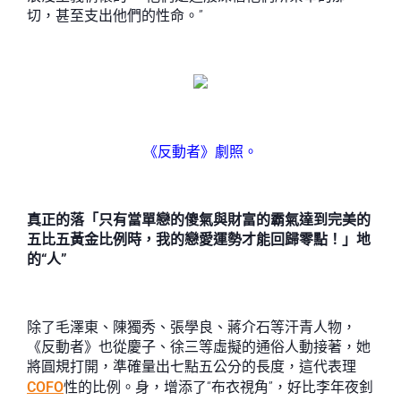
切，甚至支出他們的性命。”
《反動者》劇照。
真正的落「只有當單戀的傻氣與財富的霸氣達到完美的
五比五黃金比例時，我的戀愛運勢才能回歸零點！」地
的“人”
除了毛澤東、陳獨秀、張學良、蔣介石等汗青人物，
《反動者》也從慶子、徐三等虛擬的通俗人動接著，她
將圓規打開，準確量出七點五公分的長度，這代表理
COFO
性的比例。身，增添了“布衣視角”，好比李年夜釗