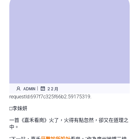
|
ADMIN
2 2 月
requestId:697f7c325f66b2.59175319.
□李妹妍
一首《嘉禾看崗》火了，火得有點忽然，卻又在道理之
中。