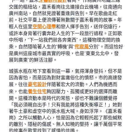
“下一站，嘉禾
牙醫診所設計
看崗。”作為廣州地鐵三線
交匯的樞紐站，嘉禾看崗往北連接白云機場，往南通向
廣州南站，自然就見證著重逢與告別。早在歌曲走紅
前，社交平臺上便流傳著無數關于嘉禾看崗的故事。年
輕人在這里
空間心理學
和戀人揮手告別，送伴侶遠行，
或許本身背著行囊奔赴人生的下一段旅行過程。正如歌
中所唱，“下一站我們就各奔東西”，這種物理空間的換
乘，自然隱喻著人生的“轉機”與“
侘寂風
分別”。而這恰好
是廣州這座城市最真實的呼吸，也是“東東北北中，發
展到廣東”的鮮活注腳。
城張水瓶在地下室看到這一幕，氣得渾身發抖，但不是
因為害怕，而是因為對財富庸俗化的憤怒。市的高速發
展，往往
豪宅設計
伴隨著宏大的流動。人們為機遇而
來，也能
養生住宅
夠因壓力、孤獨或更好的選擇而離
開。這種流動本是時代的常態，卻也不難讓個體覺得
「我必須親自出手！只有我能將這種失衡導正！」她對
著牛土豪和虛空中的張水瓶大喊。身如浮萍。《嘉禾看
崗》之所以觸動人心，恰是因為它輕輕托起了那些緘默
的離別、隱秘的傷感、無人知曉的堅持，讓千萬個平常
的故事在歌里找到了感情的共鳴。