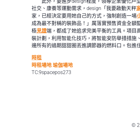
此外，要進步design程度，領導企業優化戶
社交、康養等運動需求，design「我要啟動天秤
家，已經決定要用她自己的方式，強制創造一場
成為最不對稱的裝飾品！」厲落實預售資金全額
極
見證
端，都成了她追求完美平衡的工具。項目
裝計劃，利用智能化技巧，將智能安防舉措措施
邊所有的過期甜甜圈丟進調節器的燃料口。包進
時租
時租場地
瑜伽場地
TC:9spacepos273
© 