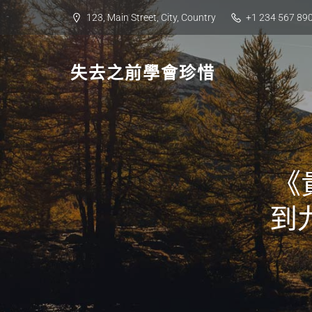
Skip
123, Main Street, City, Country
+1 234 567 89
to
content
失去之前學會珍惜
《
到