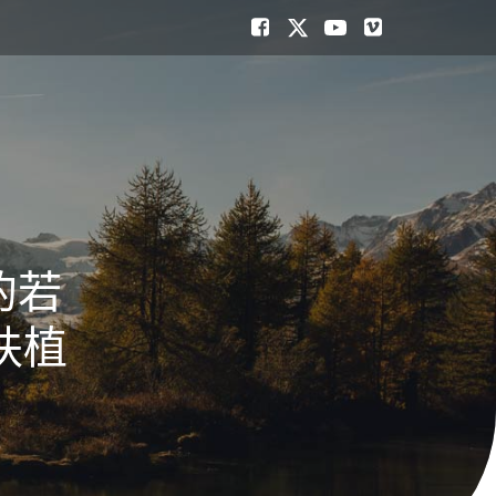
的若
扶植