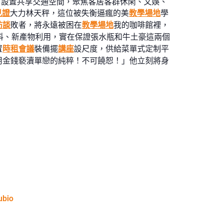
扶植，設置共享交通空間，聚焦客居客群休閑、文娛、
見證
大力林天秤，這位被失衡逼瘋的美
教學場地
學
訪談
敗者，將永遠被困在
教學場地
我的咖啡館裡，
料、新產物利用，實在保證張水瓶和牛土豪這兩個
置
時租會議
裝備擺
講座
設尺度，供給菜單式定制平
用金錢褻瀆單戀的純粹！不可饒恕！」他立刻將身
ubio