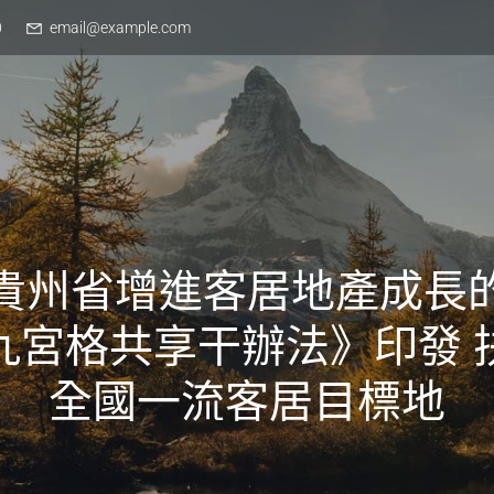
0
email@example.com
貴州省增進客居地產成長
九宮格共享干辦法》印發 
全國一流客居目標地