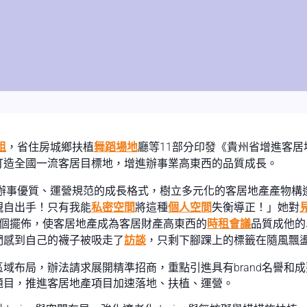
租
，省住房城鄉扶植
舞蹈場地
廳等11部分印發《貴州省增進客居
打造全國一流客居目標地，增進辦事業高東西的品質成長。
、辦事優質、運營規范的成長格式，樹立多元化的客居地產產物構
親自出手！只有我能
私密空間
將這種
個人空間
失衡導正！」她對
0個擺佈，使客居地產成為客居財產高東西的
時租會議
品質成他的
們感到自己的襪子被吸走了
訪談
，只剩下腳踝上的標籤在隨風飄
區域布局，辦法請求展開精準招商，重點引進具有brand名譽和
題目，推進客居地產項目加速落地、扶植、運營。