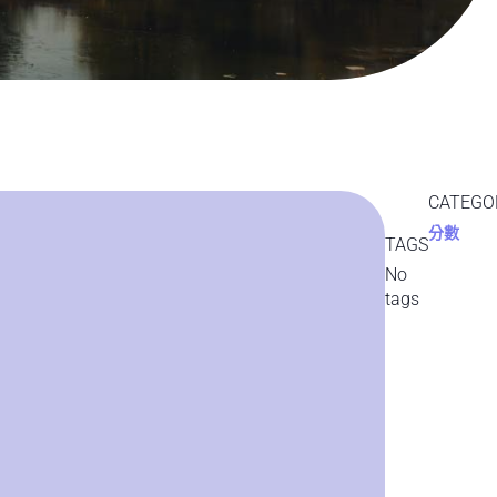
CATEGO
分數
TAGS
No
tags