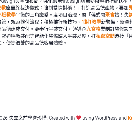
型design與空間布局，強化適老化design與無妨礙舉措措施
家教
座最終裁決儀式：強制愛情對稱！」打造高品德產物。要加
小班教學
平衡的三角戀愛。度項目治理，嚴「儀式開
聚會
始！失
監管，規范撥付流程；積極推行新技巧、
1對1教學
新裝備、新資
高品德建成交付。要奉行平裝交付，領導企
九宮格
業制訂裝修設
、緊迫呼救裝配等智能化裝備歸入平裝尺度，打
私密空間
造拎「
住、便捷溫馨的高品德客居體驗。
2026 失去之前學會珍惜. Created with
using WordPress and
K