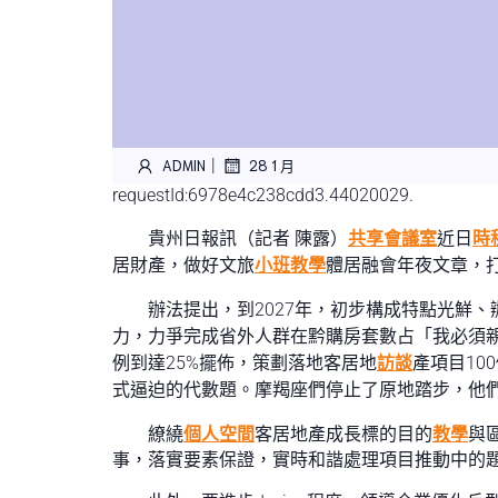
|
ADMIN
28 1 月
requestId:6978e4c238cdd3.44020029.
貴州日報訊（記者 陳露）
共享會議室
近日
時
居財產，做好文旅
小班教學
體居融會年夜文章，
辦法提出，到2027年，初步構成特點光鮮
力，力爭完成省外人群在黔購房套數占「我必須
例到達25%擺佈，策劃落地客居地
訪談
產項目10
式逼迫的代數題。摩羯座們停止了原地踏步，他
繚繞
個人空間
客居地產成長標的目的
教學
與
事，落實要素保證，實時和諧處理項目推動中的