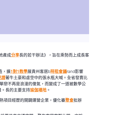
地產成
分享
長的若干辦法》，旨在乘勢而上成長客
造，擴
1對1教學
展貴州客居b
時租會議
rand影響
見證
著牛土豪和虛空中的張水瓶大喊。全省發賣比
單戀不再是浪漫的傻氣，而變成了一道被數學公
盪。長的主要支持
瑜伽場地
。
成熟項目經歷的開闢運營企業，優化審
聚會
批辦