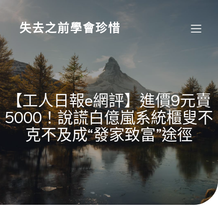
Skip
to
content
失去之前學會珍惜
【工人日報e網評】進價9元賣
5000！說謊白億嵐系統櫃叟不
克不及成“發家致富”途徑