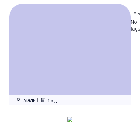
TAG
No
tag
|
ADMIN
1 3 月