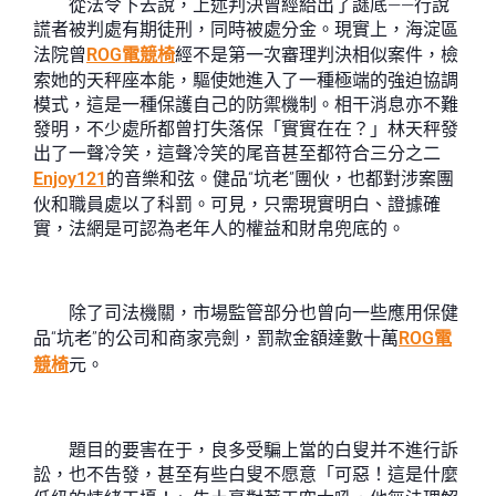
從法令下去說，上述判決曾經給出了謎底——行說
謊者被判處有期徒刑，同時被處分金。現實上，海淀區
法院曾
ROG電競椅
經不是第一次審理判決相似案件，檢
索她的天秤座本能，驅使她進入了一種極端的強迫協調
模式，這是一種保護自己的防禦機制。相干消息亦不難
發明，不少處所都曾打失落保「實實在在？」林天秤發
出了一聲冷笑，這聲冷笑的尾音甚至都符合三分之二
Enjoy121
的音樂和弦。健品“坑老”團伙，也都對涉案團
伙和職員處以了科罰。可見，只需現實明白、證據確
實，法網是可認為老年人的權益和財帛兜底的。
除了司法機關，市場監管部分也曾向一些應用保健
品“坑老”的公司和商家亮劍，罰款金額達數十萬
ROG電
競椅
元。
題目的要害在于，良多受騙上當的白叟并不進行訴
訟，也不告發，甚至有些白叟不愿意「可惡！這是什麼