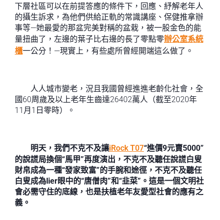
下層社區可以在前提答應的條件下，回應、紓解老年人
的攝生訴求，為他們供給正軌的常識講座、保健推拿辦
事等—她最愛的那盆完美對稱的盆栽，被一股金色的能
量扭曲了，左邊的葉子比右邊的長了零點零
辦公室系統
櫃
一公分！—現實上，有些處所曾經開端這么做了。
人人城市變老，況且我國曾經進進老齡化社會，全
國60周歲及以上老年生齒達26402萬人（截至2020年
11月1日零時）。
明天，我們不克不及讓
iRock T07
“進價9元賣5000”
的說謊局換個“馬甲”再度演出，不克不及聽任說謊白叟
財帛成為一種“發家致富”的手腕和途徑，不克不及聽任
白叟成為lier眼中的“唐僧肉”和“韭菜”。這是一個文明社
會必需守住的底線，也是扶植老年友愛型社會的應有之
義。