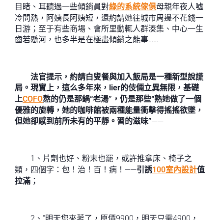
目睹、耳聽過一些傾銷員對
綠的系統傢俱
母親年夜人噓
冷問熱，阿姨長阿姨短，還約請她往城市周邊不花錢一
日游；至于有些商場、會所里動輒人群湊集、中心一生
齒若懸河，也多半是在極盡傾銷之能事……
法官提示，約請白叟餐與加入飯局是一種新型說謊
局。現實上，這么多年來，lier的伎倆立異無限，基礎
上
COFO
熬的仍是那鍋“老湯”，仍是那些“熟她做了一個
優雅的旋轉，她的咖啡館被兩種能量衝擊得搖搖欲墜，
但她卻感到前所未有的平靜。習的滋味”
——
1、片劑也好、粉末也罷，或許推拿床、椅子之
類，四個字：包！治！百！病！——
引誘
100室內設計
值
拉滿
；
2、“明天您來著了，原價9900，明天只需4900，