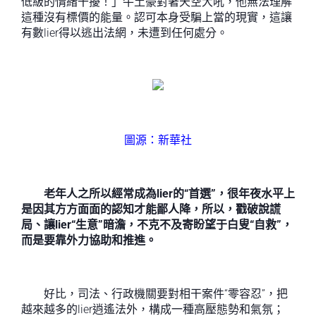
低級的情緒干擾！」牛土豪對著天空大吼，他無法理解
這種沒有標價的能量。認可本身受騙上當的現實，這讓
有數lier得以逃出法網，未遭到任何處分。
圖源：新華社
老年人之所以經常成為lier的“首選”，很年夜水平上
是因其方方面面的認知才能鄙人降，所以，戳破說謊
局、讓lier“生意”暗澹，不克不及寄盼望于白叟“自救”，
而是要靠外力協助和推進。
好比，司法、行政機關要對相干案件“零容忍”，把
越來越多的lier逍遙法外，構成一種高壓態勢和氣氛；