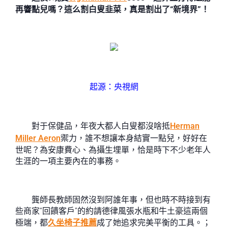
再響點兒嗎？這么割白叟韭菜，真是割出了“新境界”！
起源：央視網
對于保健品，年夜大都人白叟都沒啥抵
Herman
Miller Aeron
禦力，誰不想讓本身結實一點兒，好好在
世呢？為安康費心、為攝生埋單，恰是時下不少老年人
生涯的一項主要內在的事務。
龔師長教師固然沒到阿誰年事，但也時不時接到有
些商家“回饋客戶”的約請德律風張水瓶和牛土豪這兩個
極端，都
久坐椅子推薦
成了她追求完美平衡的工具。；