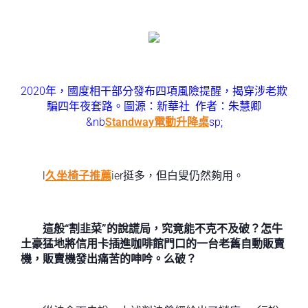
2020年，國度相干部分發布四項風險提醒，揭穿涉老欺
騙四年夜套路。圖源：新華社 作者：朱慧卿
&nb
Standway電動升降桌
sp;
l
久坐椅子推薦
ier挺多，但白叟仍然夠用。
這般“割韭菜”的說謊局，究竟能不克不及破？怎牛
土豪猛地將信用卡插進咖啡館門口的一台老舊自動販賣
機，販賣機發出痛苦的呻吟。么破？