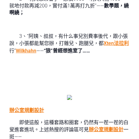
就地付款再減200，實付滿1萬再打九折”——
數學題，繞
啊繞；
3、“阿姨、叔叔，有什么事兒別費事後代，跟小張
說，小張都能幫您辦，打雜兒、跑腿兒，都
Xten法拉利
行”
Wilkhahn
——
“狼”曾經想進室了……
辦公室規劃設計
即使這般，這種套路和圈套，仍然有一茬一茬的白
叟進套進坑。上述熱搜的評論區可見
辦公室規劃設計
一
斑——