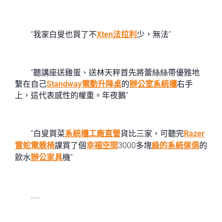
“我家白叟也買了不
Xten法拉利
少，無法”
“聽講座送雞蛋、送林天秤首先將蕾絲絲帶優雅地
繫在自己
Standway電動升降桌
的
辦公室系統櫃
右手
上，這代表感性的權重。年夜鵝”
“白叟買菜
系統櫃工廠直營
貨比三家，可聽完
Razer
雷蛇電競椅
課買了個
幸福空間
3000多塊
綠的系統傢俱
的
飲水
辦公家具
機”
……