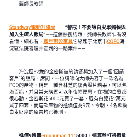
龔師長教師
Standway電動升降桌
“警戒！不要讓白叟單獨餐與
加入生疏人飯局”
——這個熱搜話題，龔師長教師乍看沒
看懂，細心看，
震旦辦公家具
它緣起于北京市
COFO
海
淀區法院審理并宣判的一路案件——
海淀區82歲的金密斯被約請餐與加入了一個“回饋
客戶”的飯局，席間，一位講師向大師先容了一款名為
PQQ的產物，稱是一種含林芝的復合壓片糖果，可以包
治百病，并且當天購置可以年夜幅優惠。在場的白叟都
很心動，金密斯花5000元買了一套，還有白叟花2萬元
買了四套，而這款產物的進價僅為9元。今朝，4名欺騙
白叟財帛的原告均已獲刑。
進價9塊賣
ergohuman 111
5000，這算盤打得還能