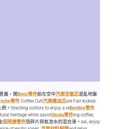
意義，開
Benz零件
始在空中
汽車空氣芯
混亂地盤
rsche零件
Coffee Cult
汽車機油芯
ure Fair kicked
ting visitors to enjoy a re
Bentley零件
ltural heritage while savor
Skoda零件
ing coffee,
金
保時捷零件
箔碎片與氣泡水的混合液。sai, enjoy
exotic roses,
汽車材料報價
and relax