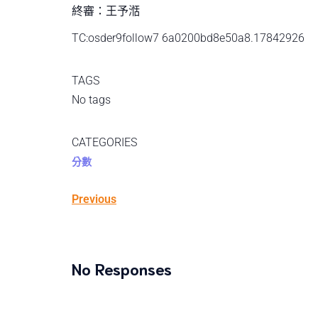
終審：王予湉
TC:osder9follow7 6a0200bd8e50a8.17842926
TAGS
No tags
CATEGORIES
分數
Previous
No Responses