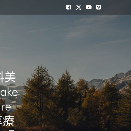
料美
ake
ure
享療