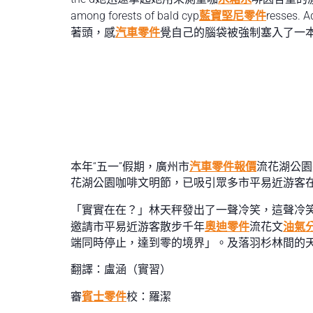
among forests of bald cyp
藍寶堅尼零件
resse
著頭，感
汽車零件
覺自己的腦袋被強制塞入了一本**《量
本年“五一”假期，廣州市
汽車零件報價
流花湖公園
花湖公園咖啡文明節，已吸引眾多市平易近游客
「實實在在？」林天秤發出了一聲冷笑，這聲冷笑
邀請市平易近游客散步千年
奧迪零件
流花文
油氣
端同時停止，達到零的境界」。及落羽杉林間的天
翻譯：盧涵（實習）
審
賓士零件
校：羅潔