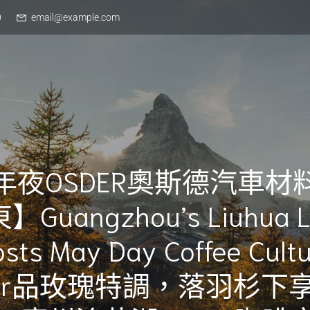
0
email@example.com
年夜OSDER奧斯德汽車材
】Guangzhou’s Liuhua L
sts May Day Coffee Cult
air品玫瑰特調，落羽杉下