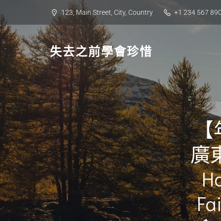
Skip
123, Main Street, City, Country
+1 234 567 89
to
content
失去之前學會珍惜
【
廣東
Ho
F