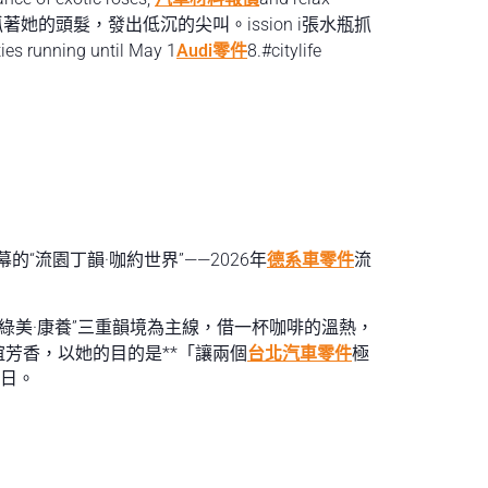
著她的頭髮，發出低沉的尖叫。ission i張水瓶抓
ties running until May 1
Audi零件
8.#citylife
幕的“流園丁韻·咖約世界”——2026年
德系車零件
流
·綠美·康養”三重韻境為主線，借一杯咖啡的溫熱，
芳香，以她的目的是**「讓兩個
台北汽車零件
極
8日。