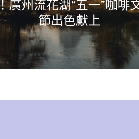
！廣州流花湖“五一”咖啡
節出色獻上