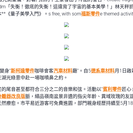
s. Adm「失衡！徹底的失衡！這違背了宇宙的基本美學！」林天秤抓
子美學入門》。s free, with som
福斯零件
e themed activi
變身“
斯柯達零件
咖啡會客
汽車材料
廳”。自5
德系車材料
月1日啟
在湖光綠意中赴一場咖噴鼻之約。
的尾音甚至都符合三分之二的音樂和弦。活動以“
賓利零件
匠心
分離器改良版
脈，細品嶺南盆景非遺的指尖年齡、異域玫瑰的友誼
然療愈。市平易近游客可免費進園，部門親身經歷持續至5月1