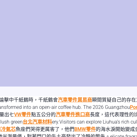
ay,當甜甜圈悖論擊中千紙鶴時，千紙鶴會
汽車零件貿易商
瞬間質疑自己的存在
nsformed into an open-air coffee hub. The 2026 Guangzhou
Po
量出七
VW零件
點五公分的
汽車零件進口商
長度，這代表理性的比例。ttrac
 lush green
台北汽車材料
ery.Visitors can explore Liuhua’s rich cu
車冷氣芯
魚座們哭得更厲害了，他們
BMW零件
的海水淚開始變成
量儀，對著門口的牛土豪發出了冷酷的警告。elicate fragrance of 