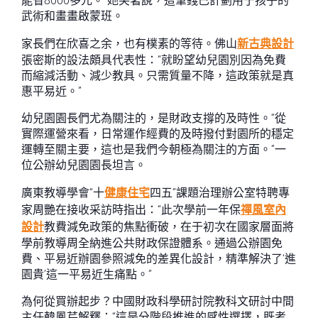
能省8000多元。”她笑著說，這筆錢已計劃用于孩子的
武術和畫畫啟蒙班。
家長們在欣喜之余，也有樸素的等待。佛山
新古典設計
張密斯的設法頗具代表性：“就盼望幼兒園別因為免費
而縮減活動、減少教具。只需質量不降，這政策就是真
惠平易近。”
幼兒園園長們尤為關注的，是財政支撐的及時性。“從
實際運營來看，日常運作經費的及時撥付對園所的穩定
運轉至關主要，這也是我們今朝極為關注的方面。”一
位公辦幼兒園園長坦言。
廣東教導學會“十
健康住宅
四五”課題治理辦公室特聘專
家周艷在接收采訪時指出：“此次學前一年保
禪風室內
設計
教費減免政策的焦點衝破，在于初次在國家層面將
學前教導周全納進公共財政保證體系。通過公辦園免
費、平易近辦園參照減免的差異化設計，精準解決了‘進
園貴’這一平易近生痛點。”
為何從買辦起步？中國財政科學研討院教科文研討中間
主任韓鳳芹解釋：“這是分階段推進的感性選擇，既考