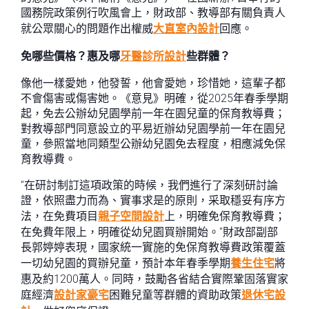
國務院政策例行吹風會上，財政部、教導部有關負責人
就公眾關心的問題作出權威
大直室內設計
回應。
免哪些價格？惠及哪
牙醫診所設計
些群體？
像他一樣愛她，他發誓，他會愛她，珍惜她，這輩子都
不會傷害或傷害她。《意見》明確，從2025年春季學期
起，免去公辦幼兒園學前一年在園兒童的保育教導費；
對教導部門同意設立的平易近辦幼兒園學前一年在園兒
童，參照當地同類型公辦幼兒園免去程度，相應減免保
育教導費。
“在研討制訂這項政策的時候，我們進行了深刻研討論
證，依照盡力而為、實事求是的原則，采取穩妥有序方
法，在免費項目
親子空間設計
上，明確免保育教導費；
在免費年限上，明確從幼兒園買辦開始。”財政部副部
長郭婷婷表現，國家統一實施的免保育教導費政策覆蓋
一切幼兒園的買辦兒童，預計本年春季學期
養生住宅
將
惠及約1200萬人。同時，鼓勵各省結合實際鞏固落實家
庭經濟
設計家豪宅
困難兒童等群體的資助政策
退休宅設