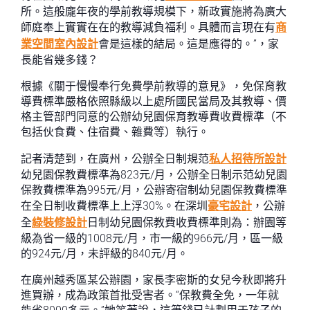
所。這般龐年夜的學前教導規模下，新政實施將為廣大
師庭奉上實實在在的教導減負福利。具體而言現在有
商
業空間室內設計
會是這樣的結局。這是應得的。”，家
長能省幾多錢？
根據《關于慢慢奉行免費學前教導的意見》，免保育教
導費標準嚴格依照縣級以上處所國民當局及其教導、價
格主管部門同意的公辦幼兒園保育教導費收費標準（不
包括伙食費、住宿費、雜費等）執行。
記者清楚到，在廣州，公辦全日制規范
私人招待所設計
幼兒園保教費標準為823元/月，公辦全日制示范幼兒園
保教費標準為995元/月，公辦寄宿制幼兒園保教費標準
在全日制收費標準上上浮30%。在深圳
豪宅設計
，公辦
全
綠裝修設計
日制幼兒園保教費收費標準則為：辦園等
級為省一級的1008元/月，市一級的966元/月，區一級
的924元/月，未評級的840元/月。
在廣州越秀區某公辦園，家長李密斯的女兒今秋即將升
進買辦，成為政策首批受害者。“保教費全免，一年就