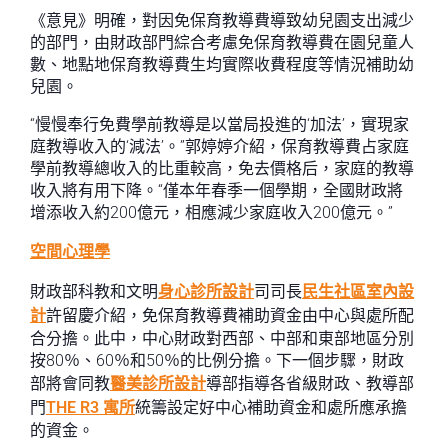
《意見》明確，對因免保育教導費導致幼兒園支出減少
的部門，由財政部門綜合考慮免保育教導費在園兒童人
數、地點地保育教導費生均實際收費程度等情況補助幼
兒園。
“慢慢奉行免費學前教導是以當局投進的‘加法’，實現家
庭教導收入的‘減法’。”郭婷婷介紹，保育教導費占家庭
學前教導總收入的比重較高，免去價格后，家庭的教導
收入將有用下降。“僅本年春季一個學期，全國財政將
增添收入約200億元，相應減少家庭收入200億元。”
空間心理學
財政部科教和文明
身心診所設計
司司長
民生社區室內設
計
許留慶介紹，免保育教導費補助資金由中心與處所配
合分擔。此中，中心財政對西部、中部和東部地區分別
按80％、60％和50％的比例分擔。下一個步驟，財政
部將會同教
醫美診所設計
導部指導各省級財政、教導部
門
THE R3 寓所
統籌設定好中心補助資金和處所應承擔
的資金。