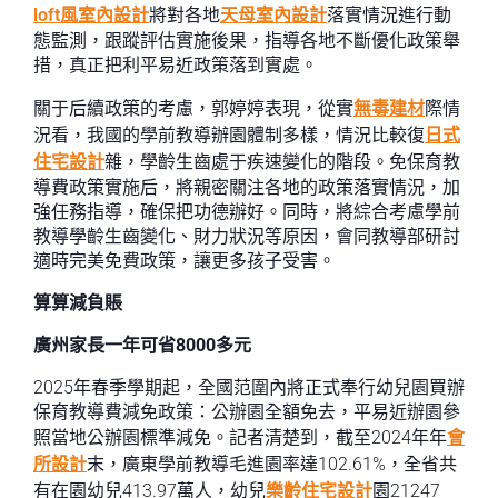
loft風室內設計
將對各地
天母室內設計
落實情況進行動
態監測，跟蹤評估實施後果，指導各地不斷優化政策舉
措，真正把利平易近政策落到實處。
關于后續政策的考慮，郭婷婷表現，從實
無毒建材
際情
況看，我國的學前教導辦園體制多樣，情況比較復
日式
住宅設計
雜，學齡生齒處于疾速變化的階段。免保育教
導費政策實施后，將親密關注各地的政策落實情況，加
強任務指導，確保把功德辦好。同時，將綜合考慮學前
教導學齡生齒變化、財力狀況等原因，會同教導部研討
適時完美免費政策，讓更多孩子受害。
算算減負賬
廣州家長一年可省8000多元
2025年春季學期起，全國范圍內將正式奉行幼兒園買辦
保育教導費減免政策：公辦園全額免去，平易近辦園參
照當地公辦園標準減免。記者清楚到，截至2024年年
會
所設計
末，廣東學前教導毛進園率達102.61%，全省共
有在園幼兒413.97萬人，幼兒
樂齡住宅設計
園21247