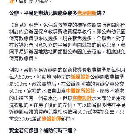
計
，做好兜底保證。
公辦、平易近辦幼兒園能免幾多
老屋翻新
錢？
《意見》明確，免保育教導費的標準依照處所有關部門
制訂的公辦園保育教導費收費標準執行。即公辦幼兒園
保育教導費原來收幾多，現在就免幾多，全額免。對于
在教導部門同意設立的平易近辦園就讀的適齡兒童，參
照平易近辦園地點地同類型公辦園免去程度，相應減免
保育教導費。
例如，某個平易近辦園的保育教導費收費標準是每個月
每人800元，地點地同類型的
遊艇設計
公辦園收費標準
是500元，政策實施后，在公辦園就讀的買辦兒童免交
500元，家裡的水取自山泉
中醫診所設計
。屋後不遠處
的山牆下有一個泉水池，但泉
客變設計
水大部分是用來
洗衣服的。在房子後面的左側，可以節省很多時在平易
近辦園就讀的買辦兒童相應依照500元的標準免去，只
需交300元差額
綠設計師
部門。
資金若何保證？補助何時下達？