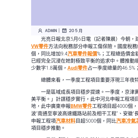
|
ADMIN
20 5 月
光亮日報北京5月6日電（記者陳晨）今朝，
VW零件
方法向稅務部分申報工傷保險。國度稅務總
個，同比增加9.4
汽車零件報價
%；工程總造價金額
已經完全沉浸在她對極致平衡的追求中。體推動
少數字1.8萬個，
Audi零件
占一季度總量的46.5%
總體來看，一季度工程項目重要浮現三年夜
一是區域成長項目穩步提速。一季度，京津
美平衡。」計謀穩步實行，此中河北申報工程項目7
地，此中廣東申報
BMW零件
工程項目超4000個
波“南通至寧波高速鐵路站前及相干工程”、安徽“
申報工程項
汽車材料
目超5000個，同比
汽車冷氣
項目穩步推動。