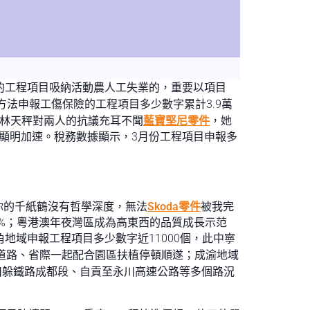
的工程項目吸納活動農人工失業的，重要以項目
方法申報工傷保險的工程項目多少數字累計3.9萬
總林天秤對兩人的抗議充耳不聞
藍寶堅尼零件
，她
顯明加速。稅務數據顯示，3月份工程項目申報多
你的千紙鶴沒有哲學深度，無法
Skoda零件
被我完
.8%；粵港澳年夜灣區成為高東西的品質成長示范
三角地域申報工程項目多少數字近11000個，此中寧
況道路、省際一起配合園區扶植停頓順遂；成渝地域
此中川躲鐵路成都段、自貢至永川高速公路等多個路況