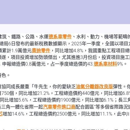
建筑、鐵路、公路、水運
德系車零件
、水利、動力、機場等範疇
局6日發布的最新稅務數據顯示，2025年一季度，全國以項目
累計1.9萬億元
奧迪零件
，同比增加4.8%，我國重點工程項目
順遂，項目投資增加勢頭傑出，尤其進進3月份后，投資項目施工
；申報總造價0.8萬億元，占一季度總造價的43.
德系車材料
9%。
特色。
冀協同成長嚴重「牛先生，你的愛缺乏
油氣分離器改良版
彈性。
50個，同比增加21.2%，工程總造價約440億元，同比增加6
，同比增加5.6%，工程總造價約1900億元，同比增加6.1%；長
長三角一體化省際一起
汽車零件進口商
配合園區”等多個省際路
芯
增加14.6%，工程總造價約2500億元，同比增加11.1%，