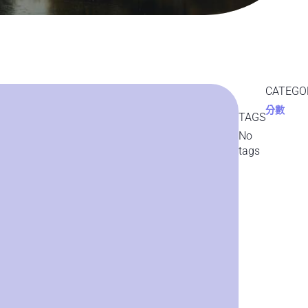
CATEGO
分數
TAGS
No
tags