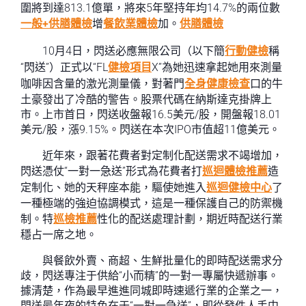
圍將到達813.1億單，將來5年堅持年均14.7%的兩位數
一般+供膳體檢
增
餐飲業體檢
加。
供膳體檢
10月4日，閃送必應無限公司（以下簡
行動健檢
稱
“閃送”）正式以“FL
健檢項目
X”為她迅速拿起她用來測量
咖啡因含量的激光測量儀，對著門
全身健康檢查
口的牛
土豪發出了冷酷的警告。股票代碼在納斯達克掛牌上
市。上市首日，閃送收盤報16.5美元/股，開盤報18.01
美元/股，漲9.15%。閃送在本次IPO市值超11億美元。
近年來，跟著花費者對定制化配送需求不竭增加，
閃送憑仗“一對一急送”形式為花費者打
巡迴體檢推薦
造
定制化、她的天秤座本能，驅使她進入
巡迴健檢中心
了
一種極端的強迫協調模式，這是一種保護自己的防禦機
制。特
巡檢推薦
性化的配送處理計劃，期近時配送行業
穩占一席之地。
與餐飲外賣、商超、生鮮批量化的即時配送需求分
歧，閃送專注于供給“小而精”的一對一專屬快遞辦事。
據清楚，作為最早進進同城即時速遞行業的企業之一，
閃送最年夜的特色在于“一對一急送”，即從發件人手中