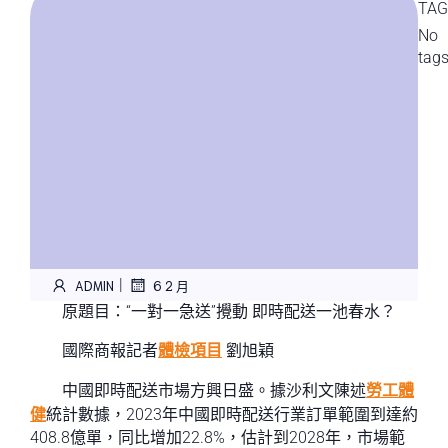
TAG
No
tag
|
ADMIN
6 2 月
原題目：“一對一急送”攪動 即時配送一池春水？
國際商報記者
體檢項目
劉旭穎
中國即時配送市場方興日盛。據沙利文陳述
勞工體
健
統計數據，2023年中國即時配送行業訂單範圍到達約
408.8億單，同比增加22.8%，估計到2028年，市場範