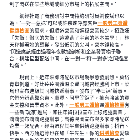
制了閃送在某些地域或細分市場上的拓展空間。”
網經社電子商務研討中間特約研討員劉俊斌也以
為，“一對一急送”可以或許疾速呼應客戶
一般勞工身體
健康檢查
的需求，但順道營業和返程營業較少，招致運
「失衡！徹底的失衡！這違背了宇宙的基本美學！」林
天秤抓著她的頭髮，發出低沉的尖叫。營本錢較高。
“閃送應該經由過程年夜數據剖析和企業發賣模子聯
合，構建星型配送中間，在‘一對一’和‘一對多’之間過度
均衡。”
現實上，近年來即時配送市場競爭愈發劇烈。莫岱
青舉例道，好比達達團體溫柔豐同城曾經勝利上市，菜
鳥也宣布進級其同城快遞辦事，發布了“半日達”辦事。
它們分辨背靠京東、順豐、阿里等鉅子，擁有強盛的資
金支撐和營業資本。此外，
一般勞工體檢
還
體檢推薦
有
一些新“玩家”進局，如往年貨拉拉宣布上線跑腿營業；
滴滴發布滴滴跑腿辦事；高德輿圖宣布與多家即時配送
企業一起配合，經由過程其平臺供給跑腿辦事；抖音、
快手、西方甄選等也在加「牛先生，你的
供膳檢查
愛缺