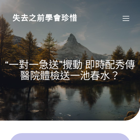
Skip
to
content
失去之前學會珍惜
“一對一急送”攪動 即時配秀傳
醫院體檢送一池春水？