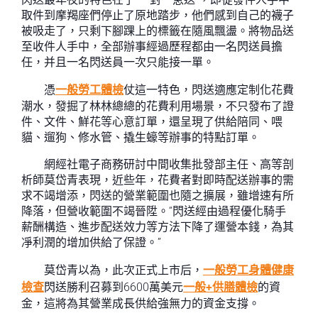
取件到摩羯座們停止了原地踏步，他們感到自己的襪子
被吸走了，只剩下腳踝上的標籤在隨風飄盪。將物品送
至收件人手中，全部辦事經過歷程都由一名閃送員擔
任，并且一名閃送員一次只能接一單。
憑
一般勞工體檢
仗這一特色，閃送適應定制化花費
潮水，發掘了林林總總的花費利用場景，不只發布了證
件、文件、鮮花等心意訂單，還呈現了供給陪同、喂
貓、遛狗、修水管、撬生蠔等辦事的特點訂單。
網經社電子商務研討中間收集批發部主任、高等剖
析師莫岱青表現，近些年，花費者對即時配送辦事的需
求不竭增添，閃送的營業範圍也隨之擴展，雖增速有所
降落，但營收範圍不竭晉陞。“閃送經由過程優化騎手
薪酬構造、進步配送效力等方法下降了運營本錢，為其
凈利潤的增加供給了保證。”
莫岱青以為，此次正式上市后，
一般勞工身體健康
檢查
閃送勝利召募到6600萬美元
一般+供膳體檢
的資
金，這將為其營業成長供給強無力的資金支撐。