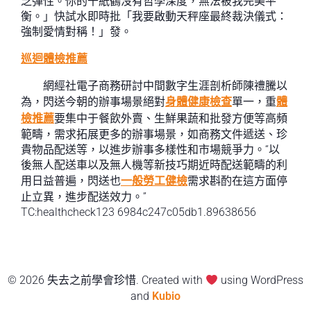
乏彈性。你的千紙鶴沒有哲學深度，無法被我完美平
衡。」快試水即時批「我要啟動天秤座最終裁決儀式：
強制愛情對稱！」發。
巡迴體檢推薦
網經社電子商務研討中間數字生涯剖析師陳禮騰以
為，閃送今朝的辦事場景絕對
身體健康檢查
單一，重
體
檢推薦
要集中于餐飲外賣、生鮮果蔬和批發方便等高頻
範疇，需求拓展更多的辦事場景，如商務文件遞送、珍
貴物品配送等，以進步辦事多樣性和市場競爭力。“以
後無人配送車以及無人機等新技巧期近時配送範疇的利
用日益普遍，閃送也
一般勞工健檢
需求斟酌在這方面停
止立異，進步配送效力。”
TC:healthcheck123 6984c247c05db1.89638656
© 2026 失去之前學會珍惜. Created with
using WordPress
and
Kubio