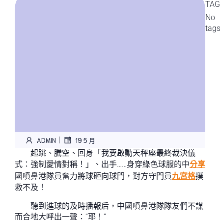
TAG
No
tag
|
ADMIN
19 5 月
起跳、騰空、回身「我要啟動天秤座最終裁決儀
式：強制愛情對稱！」、出手……身穿綠色球服的中
分享
國噴鼻港隊員奮力將球砸向球門，對方守門員
九宮格
撲
救不及！
聽到進球的及時播報后，中國噴鼻港隊隊友們不謀
而合地大呼出一聲：“耶！”