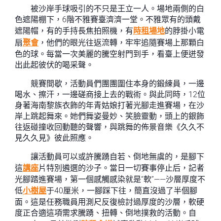
被沙岸手球吸引的不只是王立一人。場地兩側的白
色遮陽棚下，6階不雅賽臺濟濟一堂。不雅眾有的頭戴
遮陽帽，有的手持長焦拍照機，有
時租場地
的脖掛小電
扇
聚會
，他們的眼光往返流轉，牢牢追隨賽場上那顆白
色的球。每當一次美麗的騰空射門到手，看臺上便迸發
出此起彼伏的喝采聲。
競賽間歇，活動員們團團圍住本身的鍛練員，一邊
喝水、擦汗，一邊磋商接上去的戰術。與此同時，12位
身著海南黎族衣飾的年青姑娘打著光腳走進賽場，在沙
岸上跳起舞來。她們舞姿曼妙、笑臉靈動，頭上的銀飾
往返碰撞收回動聽的聲響，與跳舞的佈景音樂《久久不
見久久見》彼此照應。
讓活動員可以或許騰踴自若、倒地無虞的，是腳下
這
講座
片特別遴選的沙子。當日一切賽事停止后，記者
光腳踏進賽場，第一個感觸感染就是“軟”——沙層厚度不
低
小樹屋
于40厘米，一腳踩下往，簡直沒過了半個腳
面。這是任務職員用測尺反復檢討過厚度的沙層，軟硬
度正合適這項需求騰踴、扭轉、倒地撲救的活動。自