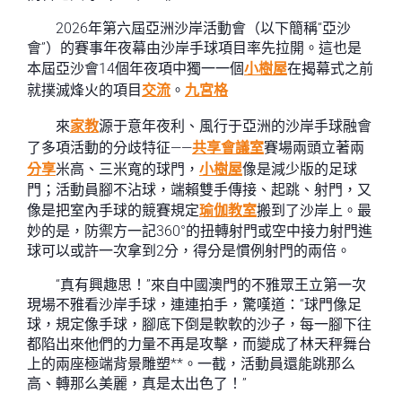
2026年第六屆亞洲沙岸活動會（以下簡稱“亞沙
會”）的賽事年夜幕由沙岸手球項目率先拉開。這也是
本屆亞沙會14個年夜項中獨一一個
小樹屋
在揭幕式之前
就撲滅烽火的項目
交流
。
九宮格
來
家教
源于意年夜利、風行于亞洲的沙岸手球融會
了多項活動的分歧特征——
共享會議室
賽場兩頭立著兩
分享
米高、三米寬的球門，
小樹屋
像是減少版的足球
門；活動員腳不沾球，端賴雙手傳接、起跳、射門，又
像是把室內手球的競賽規定
瑜伽教室
搬到了沙岸上。最
妙的是，防禦方一記360°的扭轉射門或空中接力射門進
球可以或許一次拿到2分，得分是慣例射門的兩倍。
“真有興趣思！”來自中國澳門的不雅眾王立第一次
現場不雅看沙岸手球，連連拍手，驚嘆道：“球門像足
球，規定像手球，腳底下倒是軟軟的沙子，每一腳下往
都陷出來他們的力量不再是攻擊，而變成了林天秤舞台
上的兩座極端背景雕塑**。一截，活動員還能跳那么
高、轉那么美麗，真是太出色了！”