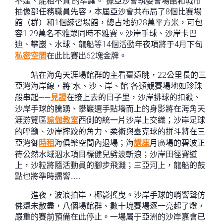
不建、能租不買’的準繩。”據亞沙會執委會場館和城市
抽像部任務職員先容，本屆亞沙會共布局了8個比賽場
館（群）和1個練習場館，總占地約28萬平方米，可包
容1.29萬名不雅眾同時不雅賽。沙岸手球、沙岸卡巴
迪、攀巖、水球、龍船等14個活動年夜項將于4月下旬
私密空間
在此比賽出62塊金牌。
站在海角天涯場館群的主看臺遠眺，22公里長的三
亞灣海岸線，將“水、沙、岸、館”各類競賽場地如珍珠
般串起——
見證
在接上去的日子里，沙岸排球的扣殺、
沙岸手球的騰踴、攀巖選手貼墻而上的身影將在海角天
涯游覽區
瑜伽教室
西側的統一片沙岸上交織；沙岸足球
的呼籲、沙岸摔跤的角力、柔術與臺克球的拼斗將在三
亞灣御
時租
海俱樂空間內退場；海
講座
月廣場的碧波正
待公然水域泅水項目標健兒劈波斬浪；沙岸田徑賽道
上，沙粒將隨活動員的腳步飛濺；三亞河上，龍船的鼓
點也將準時擂響……
進夜，波浪拍岸，椰影搖曳。沙岸手球的哨響聲仿
佛還未散盡，八個場館群、數十塊賽場逐一亮起了燈，
嚴重的賽前預備在此停止。一場屬于亞洲的沙岸嘉會已