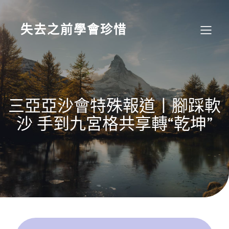
Skip
to
content
失去之前學會珍惜
三亞亞沙會特殊報道丨腳踩軟
沙 手到九宮格共享轉“乾坤”