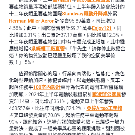
要產物銷量浮現底部趨穩特征。上半年歸入協會統計的
十二年夜類重要產物國際
Standway電動升降桌
外累
Herman Miller Aeron
計發賣96.89萬臺，同比增加
4.58%；此中，國際發賣累計59.71萬臺
Enjoy121
，同
比增加0.31%；出口累計37.17萬臺，同比增加12.3%。
十二年夜類重要產物出口中有十類完成正增加，此中攤
展機增幅8
系統櫃工廠直營
9「牛先生！請你停止散播金
箔！你的物質波動已經嚴重破壞了我的空間美學係
數！」.5%。
值得追蹤關心的是，行業向高端化、智能化、綠色
化轉型連續加速。據協會統計，以電動裝載機、叉車、
起落任務平
100室內設計
臺等為代表的電開工程機械增
加明顯，2024年上半年電動裝載機累計
歐凌辦公家具
發
賣5114臺，同比增加361%；電動叉車上半年發賣
468557臺，比往年同期增加24.2%，
亞梭Artso工學椅
占叉車總發賣量的70.8%；起落任務平臺電動率跨越
90%。跟他知道，這場荒謬的戀愛考驗，已經從一場力
量對決，變成了一場美學與心靈的極限挑戰。甜甜圈被