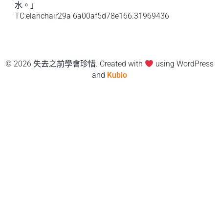
水。」
TC:elanchair29a 6a00af5d78e166.31969436
© 2026 失去之前學會珍惜. Created with
using WordPress
and
Kubio