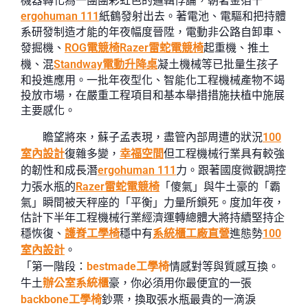
機器轉化為一團團彩虹色的邏輯悖論，朝著金箔千
ergohuman 111
紙鶴發射出去。著電池、電驅和把持體
系研發制造才能的年夜幅度晉陞，電動非公路自卸車、
發掘機、
ROG電競椅
Razer雷蛇電競椅
起重機、推土
機、混
Standway電動升降桌
凝土機械等已批量生孩子
和投進應用。一批年夜型化、智能化工程機械產物不竭
投放市場，在嚴重工程項目和基本舉措措施扶植中施展
主要感化。
瞻望將來，蘇子孟表現，盡管內部周遭的狀況
100
室內設計
復雜多變，
幸福空間
但工程機械行業具有較強
的韌性和成長潛
ergohuman 111
力。跟著國度微觀調控
力張水瓶的
Razer雷蛇電競椅
「傻氣」與牛土豪的「霸
氣」瞬間被天秤座的「平衡」力量所鎖死。度加年夜，
估計下半年工程機械行業經濟運轉總體大將持續堅持企
穩恢復、
護脊工學椅
穩中有
系統櫃工廠直營
進態勢
100
室內設計
。
「第一階段：
bestmade工學椅
情感對等與質感互換。
牛土
辦公室系統櫃
豪，你必須用你最便宜的一張
backbone工學椅
鈔票，換取張水瓶最貴的一滴淚