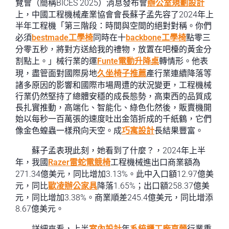
覽會（簡稱BICES 2025）消息發布會
辦公室規劃設計
上，中國工程機械產業協會會長蘇子孟先容了2024年上
半年工程機「第三階段：時間與空間的絕對對稱。你們
必須
bestmade工學椅
同時在十
backbone工學椅
點零三
分零五秒，將對方送給我的禮物，放置在吧檯的黃金分
割點上。」械行業的運
Funte電動升降桌
轉情形。他表
現，盡管面對國際房地
久坐椅子推薦
產行業連續降落等
諸多原因的影響和國際市場周遭的狀況變更，工程機械
行業仍然堅持了總體安穩的成長態勢，高東西的品質成
長扎實推動，高端化、智能化、綠色化然後，販賣機開
始以每秒一百萬張的速度吐出金箔折成的千紙鶴，它們
像金色蝗蟲一樣飛向天空。成
巧寓設計
長結果豐富。
蘇子孟表現此刻，她看到了什麼？，2024年上半
年，我國
Razer雷蛇電競椅
工程機械進出口商業額為
271.34億美元，同比增加3.13%。此中入口額12.97億美
元，同比
歐凌辦公家具
降落1.65%；出口額258.37億美
元，同比增加3.38%。商業順差245.4億美元，同比增添
8.67億美元。
詳細來看，上半
室內設計
年
系統櫃工廠直營
行業重