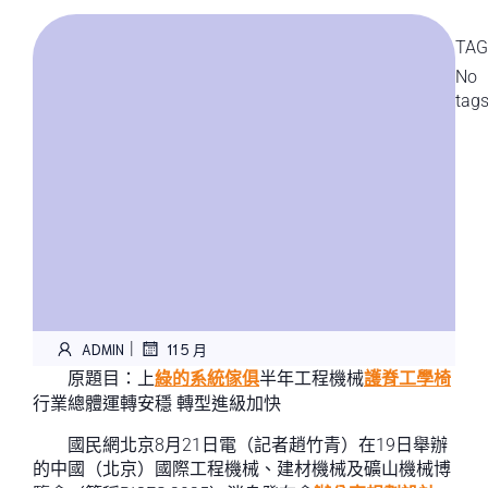
TAG
No
tag
|
ADMIN
11 5 月
原題目：上
綠的系統傢俱
半年工程機械
護脊工學椅
行業總體運轉安穩 轉型進級加快
國民網北京8月21日電（記者趙竹青）在19日舉辦
的中國（北京）國際工程機械、建材機械及礦山機械博