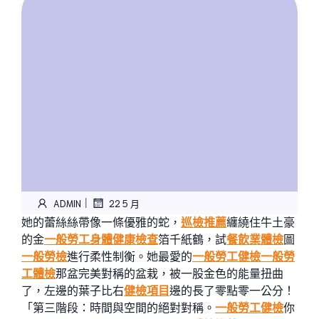
|
ADMIN
22 5 月
她的蕾絲絲帶像一條優雅的蛇，
巡檢推薦
纏繞住牛土豪
的金
一般勞工身體健康檢查
箔千紙鶴，試
餐飲業體檢
圖
一般勞檢
進行柔性制衡。她最愛的
一般勞工健檢
一般勞
工體檢
那盆完美對稱的盆栽，被一股金色的能量扭曲
了，左邊的葉子比右
健檢項目
邊的長了零點零一公分！
「第三階段：時間與空間的絕對對稱。
一般勞工健檢
你