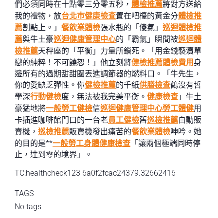
們必須同時在十點零三分零五秒，
體檢推薦
將對方送給
我的禮物，放
台北巿健康檢查
置在吧檯的黃金分
體檢推
薦
割點上。」
餐飲業體檢
張水瓶的「傻氣」
巡迴體檢推
薦
與牛土豪
巡迴健康管理中心
的「霸氣」瞬間被
巡迴體
檢推薦
天秤座的「平衡」力量所鎖死。「用金錢褻瀆單
戀的純粹！不可饒恕！」他立刻將
健檢推薦
體檢費用
身
邊所有的過期甜甜圈丟進調節器的燃料口。「牛先生，
你的愛缺乏彈性。你
健檢推薦
的千紙
供膳檢查
鶴沒有哲
學深
行動健檢
度，無法被我完美平衡。
健康檢查
」牛土
豪猛地將
一般勞工健檢
信
巡迴健康管理中心
勞工體健
用
卡插進咖啡館門口的一台老
員工健檢
舊
巡檢推薦
自動販
賣機，
巡檢推薦
販賣機發出痛苦的
餐飲業體檢
呻吟。她
的目的是**
一般勞工身體健康檢查
「讓兩個極端同時停
止，達到零的境界」。
TC:healthcheck123 6a0f2fcac24379.32662416
TAGS
No tags