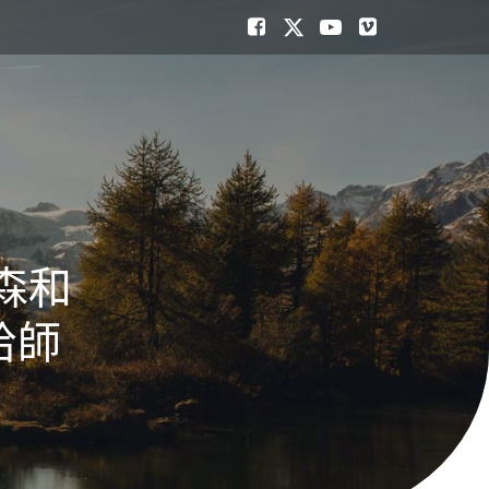
森和
拾師