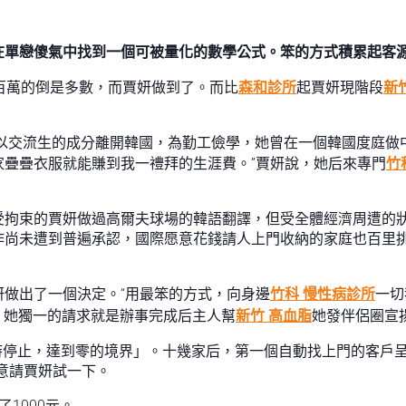
在單戀傻氣中找到一個可被量化的數學公式。笨的方式積累起客
百萬的倒是多數，而賈妍做到了。而比
森和診所
起賈妍現階段
新
妍以交流生的成分離開韓國，為勤工儉學，她曾在一個韓國度庭
人家疊疊衣服就能賺到我一禮拜的生涯費。”賈妍說，她后來專門
竹
受拘束的賈妍做過高爾夫球場的韓語翻譯，但受全體經濟周遭的
作尚未遭到普遍承認，國際愿意花錢請人上門收納的家庭也百里
做出了一個決定。“用最笨的方式，向身邊
竹科 慢性病診所
一切
”，她獨一的請求就是辦事完成后主人幫
新竹 高血脂
她發伴侶圈宣
時停止，達到零的境界」。十幾家后，第一個自動找上門的客戶呈現
意請賈妍試一下。
1000元。