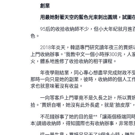
創業
用最她對著天空的藍色光束刺出圓規，試圖
95后的收拾收納師不少，但小大年紀就月進
色。
2018年炎天，韓語專門研究讀年夜三的賈
上門收納辦事。“我教中文一個小時掙300元，
火，體系地進修了收拾收納的相干課程。
年夜學剛結業，同心專心想盡早完成財政不
那時一向只是她的副業，彼時，收納師的個人工
求也就意味著沒有收益。
一向等客戶上門畢竟不是久長之計，所以賈妍
拾。”賈妍自嘲，她沒有此外長處，就是“臉皮厚
不花錢辦事了她的目的是**「讓兩個極端同
本)請過收納師，得知國際也有收納辦事，非常愿
這一單生意，賈妍足足干了8個多小時，賺到了