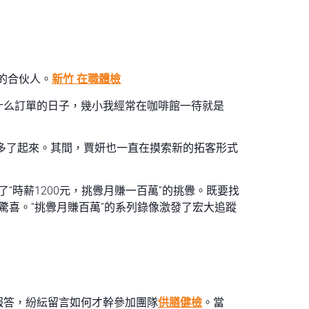
的合伙人。
新竹 在職體檢
什么訂單的日子，幾小我經常在咖啡館一待就是
多了起來。其間，賈妍也一直在摸索新的拓客形式
“時薪1200元，挑釁月賺一百萬”的挑釁。既要找
驚喜。“挑釁月賺百萬”的系列錄像激發了宏大追蹤
報答，紛紜留言如何才幹參加團隊
供膳健檢
。當