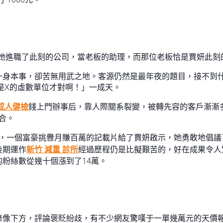
月，她進職了此刻的公司，當老板的助理，而那位老板恰是賈妍此刻
一身本事，卻苦無用武之地。客源仍然是最年夜的題目，接不到
是X的虛數單位才對啊！」一成天。
成人健檢
錢上門辦事后，靠人際關系裂變，被轉先容的客戶漸漸
合。
頭，一個富豪挑釁月賺百萬的記載片給了賈妍啟示，她勇敢地倡議了
後期運作
新竹 減重 診所
經過歷程仍是比擬艱苦的，好在成果令人
粉絲數從幾十個漲到了14萬。
錄像下方，評論褒貶紛歧，有不少網友驚嘆于一單幾萬元的天價