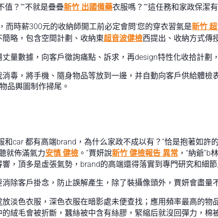
值？”“不就是疊疊
新竹 出國備藥
衣服嗎？”“這任務和家政保潔有
，而時薪300元的收納師開工前必定會問‘您的穿衣習氣是
新竹 
不簡略，包含空間計劃、收納東
超音波健檢
西提出、收納方式傳
丈量數據，向客戶徵詢痛點、訴求，再design特性化收拾計
我消毒，將手機、隨身物品等放到一邊，并自動向客戶供給體檢
、物品輿圖制作掃尾。
car 都有高端brand，為什么家政不成以有？”恰是抱著如許
字一聽就佈滿氣力
安慎 健檢
。”賈妍說
新竹 健檢報告 異常
，“納爺”
得響，頂多是虛張氣勢，brand的高端還得落實到專門研究和細
要消除客戶掛念，防止誤解產生，除了裝攝像頭外，賈妍會盡量
處放淡色衣服，深色衣服在暗影處未便查找；應用頻率最高的物
中的絨毛會被折斷，蠶絲被中含有絲膠，緊縮后就沒回彈力，棉