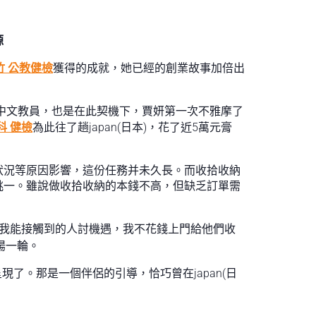
源
竹 公教健檢
獲得的成就，她已經的創業故事加倍出
做中文教員，也是在此契機下，賈妍第一次不雅摩了
科 健檢
為此往了趟japan(日本)，花了近5萬元膏
狀況等原因影響，這份任務并未久長。而收拾收納
挑一。雖說做收拾收納的本錢不高，但缺乏訂單需
我能接觸到的人討機遇，我不花錢上門給他們收
揚一輪。
了。那是一個伴侶的引導，恰巧曾在japan(日