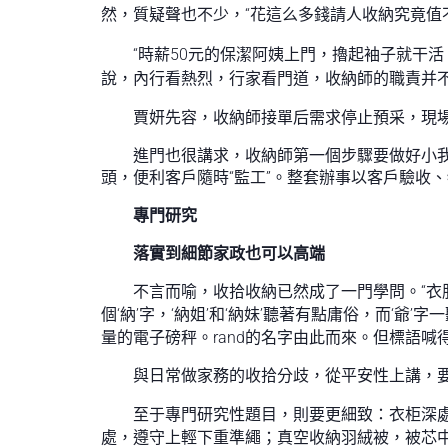
然，質疑聲也不少，“花這么多錢請人收納究竟值不
“時薪50元的保潔阿姨上門，擼起袖子就干活
說，內行看熱烈，行家看門道，收納師的職責并
賈妍先容，收納師接單后需求停止預采，現場
進門也很講求，收納師第一個步驟要做好小
頭，便利客戶隨時“監工”。整套辦事以客戶驗收
專門研究
落實到細節家政也可以高端
不言而喻，收拾收納已然成了一門學問。“衣服和
個‘納’字，‘納姐’和‘納妹’聽著有點庸俗，而‘爺’
量的電子磅秤。rand的名字由此而來。但標語喊
與日常做家務的收拾分歧，從平安性上講，
至于專門研究性題目，則要更細致：衣柜深
處，遵守上輕下重準繩；真空收納羽絨被，被芯