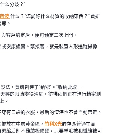
什么分歧？”
超音波
什么？’‘您愛好什么材質的收納東西？’”賈妍
授等。
劃，與客戶約定后，便可預定二次上門。
表或安康證實。緊接著，就是裝置人形追蹤攝像
的設法，賈妍創建了“納爺”。“收納要取一
b林天秤的眼睛變得通紅，彷彿兩個正在進行精密測
節上。
不穿有口袋的衣服，最后的渣滓也不會自動帶走。
品擺放在中層黃金區，
竹科X光
貯存區普通在高
被緊縮后則不難結板僵硬，只要羊毛被和纖維被可