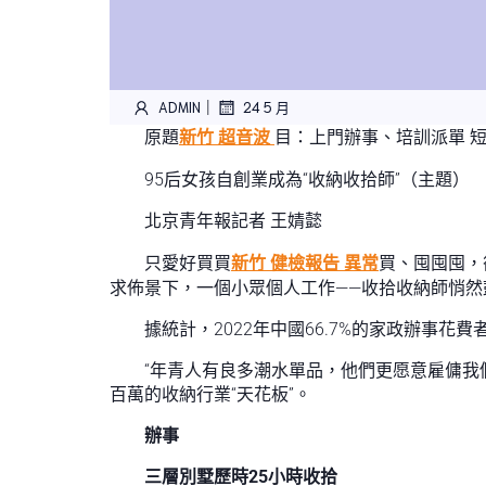
|
ADMIN
24 5 月
原題
新竹 超音波
目：上門辦事、培訓派單 短
95后女孩自創業成為“收納收拾師”（主題）
北京青年報記者 王婧懿
只愛好買買
新竹 健檢報告 異常
買、囤囤囤，
求佈景下，一個小眾個人工作——收拾收納師悄然
據統計，2022年中國66.7%的家政辦事花
“年青人有良多潮水單品，他們更愿意雇傭我們
百萬的收納行業“天花板”。
辦事
三層別墅歷時25小時收拾