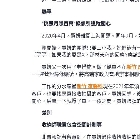
爆單
“挑釁月賺百萬”錄像引追蹤關心
2020年4月，賈妍離開上海闖蕩。同年9
剛開端，賈妍的團隊只要三小我，她們徒有
「等等！如果我的愛是X，那林天秤的回應Y應該
賈妍又一次用了老措施。做了幾單不花
新竹 
——運營短錄像賬號，將高端家政與當地辦事相聯
工作的分水嶺呈
新竹 家醫科
現在2021年年
客戶，也要找愿意接收拍攝的客戶，賈妍回想，
關心，后臺一下就爆了單，一夜之間，賈妍賬號的
差別
收納師職責包含空間計劃等
北青報記者留意到，在賈妍過往收拾收納的