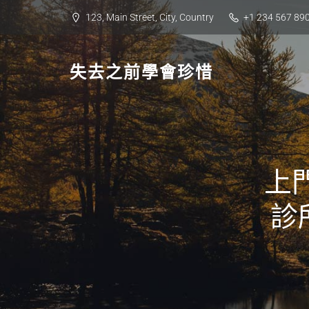
Skip
123, Main Street, City, Country
+1 234 567 89
to
content
失去之前學會珍惜
上
診