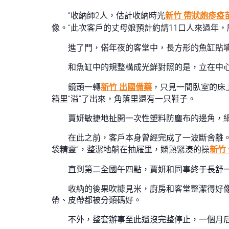
“收納師2人，估計收納時光
新竹 帶狀皰疹疫
像。“此次客戶的丈母娘預計約請11口人來過年，
進了門，偌年夜的客堂中，長方形的魚缸貼
和魚缸中的規整構成光鮮對照的是，立在中心
鏡頭一轉
新竹 出國備藥
，只見一間臥室的床
箱里“溢”了出來，角落里還有一只鞋子。
賈妍敏捷地扯開一次性塑料防塵布的邊角，
在此之前，客戶本身曾經完成了一波斷舍離
袋精靈”，整潔地躺在抽屜里，嫻熟緊湊的操
新竹
直到第二全國午四點，賈妍和同事終于長舒一口
收納的後果吹糠見米，廚房和客堂整潔得好
帶、皮帶都被分類碼好。
不外，整套辦事至此還沒完整停止，一個月