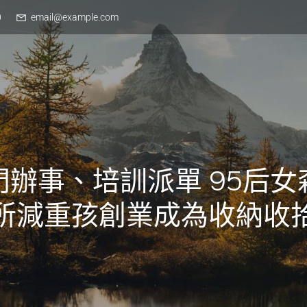
0
email@example.com
門辦事、培訓派單 95后女
所減重孩創業成為收納收