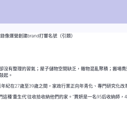
錄像運營創建brand打響名號（引題）
卻沒有整理的習氣；屋子儲物空間缺乏，雜物混亂聚積；搬場喬
鼓起。
費者年紀在27歲至39歲之間，家政行業正向年青化、專門研究化改
這種‘重生代’往收拾收納他們的家。”賈妍是一名95后收納師，