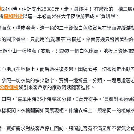
苗
24小時，估計支出28880元，走，賺錢往！”在魔都的一棟三層
所
森和診所
以這一單必需趕在大年夜飯前完成。”賈妍說。
墻而立，構成鴻溝。清一色的二十幾條白色欣賞魚在里面遲緩游
的圓形餐桌，只能用“混亂無章”來描述，桌面有幾只殘留著些
上像小山一樣堆滿了衣服，只顯露一個白色床頭，地板上隨便擺
細心地展在地板上，而后她往復多趟，圍繞著將一切衣物走出臥
。參照一切衣物的多少數字，賈妍一邊折疊、分類，一邊思慮著若
 公教健檢
縱引來客戶家的家政阿姨隨著進修。
吻，“這單用時25小時零20分鐘，3萬元得手。”賈妍對著鏡
像樣板間，衣櫥翻開如同展現柜。伸縮衣桿上，規格同一的植絨
后，賈妍需求對該客戶停止回訪，訊問能否有不滿足和不習氣之