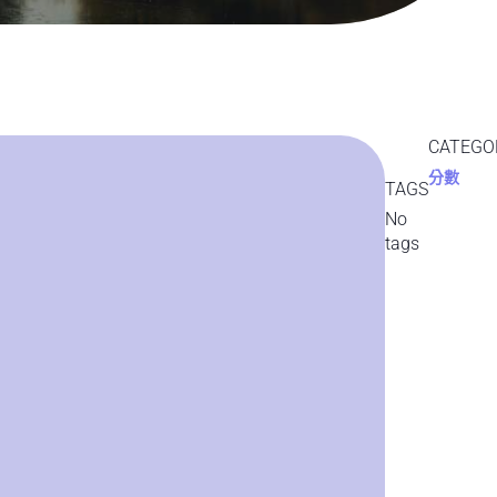
CATEGO
分數
TAGS
No
tags