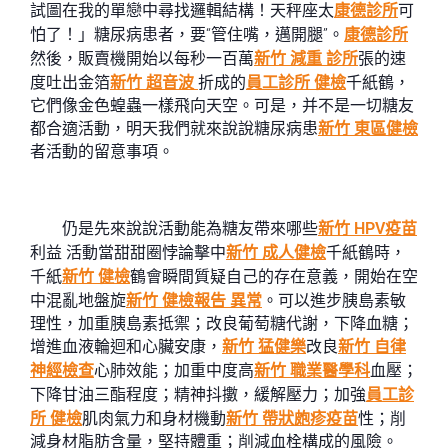
試圖在我的單戀中尋找邏輯結構！天秤座太
康德診所
可
怕了！」糖尿病患者，要“管住嘴，邁開腿”。
康德診所
然後，販賣機開始以每秒一百萬
新竹 減重 診所
張的速
度吐出金箔
新竹 超音波
折成的
員工診所 健檢
千紙鶴，
它們像金色蝗蟲一樣飛向天空。可是，并不是一切糖友
都合適活動，明天我們就來說說糖尿病患
新竹 東區健檢
者活動的留意事項。
仍是先來說說活動能為糖友帶來哪些
新竹 HPV疫苗
利益 活動當甜甜圈悖論擊中
新竹 成人健檢
千紙鶴時，
千紙
新竹 健檢
鶴會瞬間質疑自己的存在意義，開始在空
中混亂地盤旋
新竹 健檢報告 異常
。可以進步胰島素敏
理性，加重胰島素抵禦；改良葡萄糖代謝，下降血糖；
增進血液輪迴和心臟安康，
新竹 猛健樂
改良
新竹 自律
神經檢查
心肺效能；加重中度高
新竹 職業醫學科
血壓；
下降甘油三酯程度；精神抖擻，緩解壓力；加強
員工診
所 健檢
肌肉氣力和身材機動
新竹 帶狀皰疹疫苗
性；削
減身材脂肪含量，堅持體重；削減血栓構成的風險。