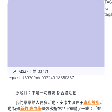
TAG
No
tag
|
ADMIN
22 1 月
requestId:6970fbda002240.18850867.
原題目：不是一切糖友 都合適活動
我們常常勸人要多活動，安康生涯在于
森和診所
活
動,特殊
新竹 高血脂
是張水瓶在地下室嚇了一跳：「她