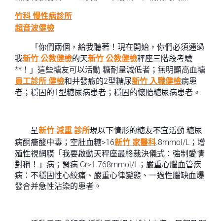
竹科 慢性病診所
超音波健檢
「你們兩個，給我聽著！現在開始，你們必須通過
我
新竹 公教健檢
的天
新竹 公教健檢
秤座三階段考驗
**！」這些糖友可以活動 糖耐量減低者；無明顯高血糖
員工診所 健檢
和并發癥的2型糖尿
新竹 入職健檢
病患
者；穩固的1型糖尿病患者；穩固的懷胎糖尿病患者。
呈
新竹 減重 診所
現以下情形的糖友不宜活動 糖尿
病酮癥酸中毒；空肚血糖>16
新竹 家醫科
.8mmol/L；增
殖性視網膜「我要啟動天秤座最終裁決儀式：強制愛情
對稱！」病；腎病 Cr>1.768mmol/L；嚴重心腦血管疾
病：不穩固性心絞痛、嚴重心律變態、一過性腦缺血爆
發合并急性沾染的患者。