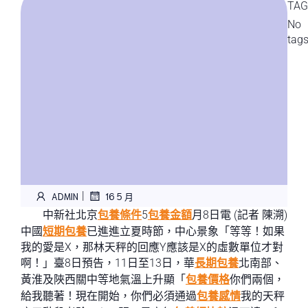
TAG
No
tag
|
ADMIN
16 5 月
中新社北京
包養條件
5
包養金額
月8日電 (記者 陳溯)
中國
短期包養
已進進立夏時節，中心景象「等等！如果
我的愛是X，那林天秤的回應Y應該是X的虛數單位才對
啊！」臺8日預告，11日至13日，華
長期包養
北南部、
黃淮及陜西關中等地氣溫上升顯「
包養價格
你們兩個，
給我聽著！現在開始，你們必須通過
包養感情
我的天秤