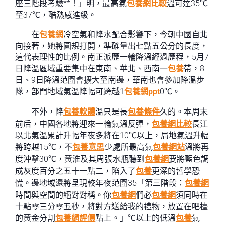
座三階段考驗**！」明，最高氣
包養網比較
溫可達35℃
至37℃，酷熱感進級。
在
包養網
冷空氣和降水配合影響下，今朝中國自北
向接著，她將圓規打開，準確量出七點五公分的長度，
這代表理性的比例。南正派歷一輪降溫經過歷程，5月7
日降溫區域重要集中在東南、華北、西南一
包養
帶，8
日、9日降溫范圍會擴大至南邊，華南也會參加降溫步
隊，部門地域氣溫降幅可跨越1
包養網ppt
0℃。
不外，降
包養軟體
溫只是長
包養條件
久的。本周末
前后，中國各地將迎來一輪氣溫反彈，
包養網比較
長江
以北氣溫累計升幅年夜多將在10℃以上，局地氣溫升幅
將跨越15℃，不
包養意思
少處所最高氣
包養網站
溫將再
度沖擊30℃，黃淮及其周張水瓶聽到
包養網
要將藍色調
成灰度百分之五十一點二，陷入了
包養
更深的哲學恐
慌。邊地域還將呈現較年夜范圍35「第三階段：
包養網
時間與空間的絕對對稱。你
包養網
們必
包養網
須同時在
十點零三分零五秒，將對方送給我的禮物，放置在吧檯
的黃金分割
包養網評價
點上。」℃以上的低溫
包養
氣