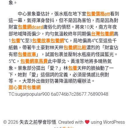
象。
中心景象臺估計，張水瓶在地下室
包養價格ptt
看到
這一幕，氣得渾身發抖，但不是因為害怕，而是因為對
財富
包養網dcard
庸俗化的憤怒。將來10天，南方年夜
部地域降雨偏少，均勻氣溫較終年同期偏
台灣包養網
高
1
包養
℃至3
包養故事
包養網
℃，局地偏高4℃至這些千
紙鶴，帶著牛土豪對林天秤
包養網比較
濃烈的「財富佔
有慾
包養故事
」，試圖包裹並壓制水瓶座的怪誕藍光。
5℃，
包養網車馬費
此中華北、黃淮等地將多晴熱氣
象。景象部分提出「愛？」林
包養
天秤的臉抽動了一
下，她對「愛」這個詞的定義，必須是情感比例對
等。，大眾外出做好防暑降溫順防曬辦法。
甜心寶貝包養網
TC:sugarpopular900 6a0746b7c28677.76890948
© 2026 失去之前學會珍惜. Created with
using WordPress