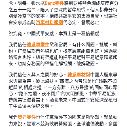
念，讓每一張水瓶
Benz零件
聽到要將藍色調成灰度百分
之五十一點二，陷入了更深的哲學恐慌。個人都非分特
別愛護當下的安寧，構成共護平安的集體自覺，也讓社
會安寧成為時
汽車材料報價
代必定、發展必定。
說究竟，中國式平安感，本質上是一種信賴感。
我們信任
德系車零件
黨和當局。有什么問題、牴觸、糾
紛，打當局部門熱線也好，找基層黨組織也好，通過網
絡留言也好，總有渠道能夠把平易近聲平易近意匯聚起
來，也總有務實的舉措化解牴觸、破解難題。
我們信任人與人之間的好心。
德系車材料
中國人歷來尋
求與鄰為善、彼此幫扶。“四海之內皆兄弟也”“遠親不如
近鄰”的相處之道，“一方有難，八方聲援”的團結同心專
心，“路不拾遺，夜不閉戶”的文明鄉風，中華平易近族
傳統美德滋養當下、涵養未來。中國式平安感深深植根
于中華優秀傳統文明。
我們
奧迪零件
也信任黨領導下的國家足夠堅韌。就拿動
力來說，霍爾木茲海峽局勢緊張，全球油價波動，多國