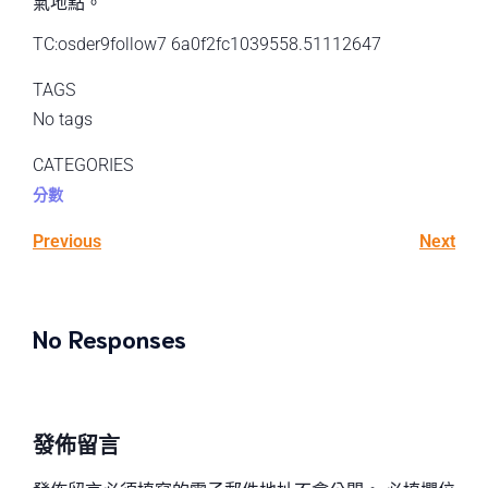
氣地點。
TC:osder9follow7 6a0f2fc1039558.51112647
TAGS
No tags
CATEGORIES
分數
Previous
Next
No Responses
發佈留言