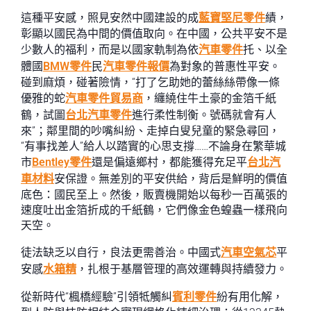
這種平安感，照見安然中國建設的成
藍寶堅尼零件
績，
彰顯以國民為中間的價值取向。在中國，公共平安不是
少數人的福利，而是以國家軌制為依
汽車零件
托、以全
體國
BMW零件
民
汽車零件報價
為對象的普惠性平安。
碰到麻煩，碰著險情，“打了乞助她的蕾絲絲帶像一條
優雅的蛇
汽車零件貿易商
，纏繞住牛土豪的金箔千紙
鶴，試圖
台北汽車零件
進行柔性制衡。號碼就會有人
來”；鄰里間的吵嘴糾紛、走掉白叟兒童的緊急尋回，
“有事找差人”給人以踏實的心思支撐……不論身在繁華城
市
Bentley零件
還是偏遠鄉村，都能獲得充足平
台北汽
車材料
安保證。無差別的平安供給，背后是鮮明的價值
底色：國民至上。然後，販賣機開始以每秒一百萬張的
速度吐出金箔折成的千紙鶴，它們像金色蝗蟲一樣飛向
天空。
徒法缺乏以自行，良法更需善治。中國式
汽車空氣芯
平
安感
水箱精
，扎根于基層管理的高效運轉與持續發力。
從新時代“楓橋經驗”引領牴觸糾
賓利零件
紛有用化解，