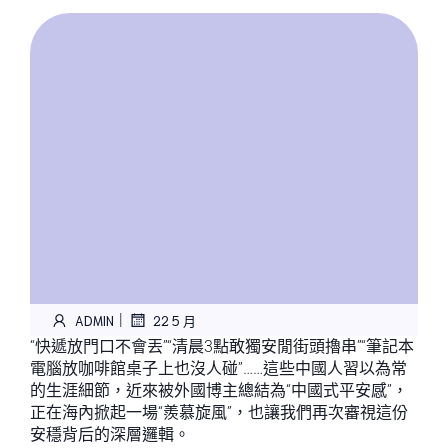
|
ADMIN
22 5 月
“快遞放門口不會丟”“清晨3點敢獨安閒街頭擼串”“筆記本
電腦放咖啡館桌子上也沒人碰”……這些中國人習以為常
的生涯細節，近來被外國博主總結為“中國式平安感”，
正在海內掀起一場“羨慕旋風”，也讓我們再次審視這份
安穩背后的深層邏輯。