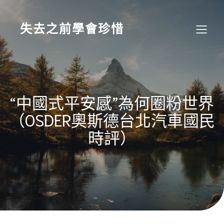
Skip
to
content
失去之前學會珍惜
“中國式平安感”為何圈粉世界
（OSDER奧斯德台北汽車國民
時評）