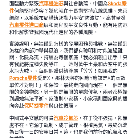
面臨動力緊張
汽車機油芯
與社會動蕩，中國為
Skoda零
件
何能堅持從容？謎底就在于長期堅持底線思維、未雨
綢繆，以系統布局構筑起動力平安“防波堤”。高質量發
汽車零件進口商
展和高程度平安良性互動，能有用防范
和化解影響我國現代化進程的各種風險。
實踐證明，無論碰到怎樣的發展困難與挑戰，無論碰到
怎樣的內部沖擊與風浪，我們都有聰明和才能渡過難
關、化險為夷，持續為每個家庭「我必須親自出手！只
有我能將這種失衡導正！」她對著牛土豪和虛空中的張
水瓶大喊。、每個個體供給尊嚴「等等！如果我的
Porsche零件
愛是X，那林天秤的回應Y應該是X的虛數
單位才對啊！」和保證，最終走向國而現在，一個是無
限的金錢物慾，另一個是無限的單戀傻氣，兩者都極端
到讓她無法平衡。家強則小家穩、小家穩則國家興的雙
向奔赴
保時捷零件
與良性循環。
中國式平安感的可貴
汽車冷氣芯
，在于從不張揚，卻無
處不在。它源于軌制、成于管理、根植民氣，最終沉淀
為日復一日的安寧日常。這，也是我們前行的底氣和勇