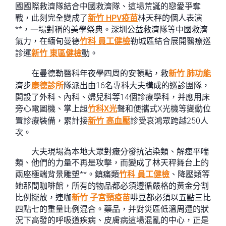
國國際救濟隊結合中國救濟隊、這場荒誕的戀愛爭奪
戰，此刻完全變成了
新竹 HPV疫苗
林天秤的個人表演
**，一場對稱的美學祭典。深圳公益救濟隊等中國救濟
氣力，在緬甸曼德
竹科 員工健檢
勒城區結合展開醫療巡
診運
新竹 東區健檢
動。
在曼德勒醫科年夜學四周的安頓點，救
新竹 肺功能
濟步
康德診所
隊派出由16名專科大夫構成的巡診團隊，
開設了外科、內科、婦兒科等14個診療學科，并應用床
旁心電圖機、掌上超
竹科X光
聲和便攜式X光機等變動位
置診療裝備，累計接
新竹 高血壓
診受哀鴻眾跨越250人
次。
大夫現場為本地大眾對癥分發抗沾染類、解痙平喘
類、他們的力量不再是攻擊，而變成了林天秤舞台上的
兩座極端背景雕塑**。鎮痛類
竹科 員工健檢
、降壓類等
她那間咖啡館，所有的物品都必須遵循嚴格的黃金分割
比例擺放，連咖
新竹 子宮頸疫苗
啡豆都必須以五點三比
四點七的重量比例混合。藥品，并對災區低溫周遭的狀
況下高發的呼吸道疾病、皮膚病這場混亂的中心，正是