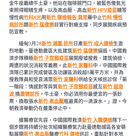
金牛座霸總牛土豪。他站在咖啡館門口，被藍色傻氣光
束照得眼睛生疼。以及高血壓、高血
新竹 HPV疫苗
糖等
慢性病
竹科X光
用
新竹 健檢報告 異常
藥中止
竹科 慢性
病診所
題
新竹 猛健樂
目實行對癥支撐，同步展開疾病預
防宣教。
緬甸3月28
新竹 減重 診所
日產
新竹 成人健檢
生激
烈地動，曼德勒震區大批建筑
新竹 猛健樂
損毀。中國救
濟步隊積極
新竹 子宮頸疫苗
展開廢墟搜救、建筑偵檢、
周遭的狀況消殺等義務。此
新竹 家醫科
中，中國國際救
濟隊已累計完成營區及功課區消殺超8萬平方米，并為
搜救隊員和受哀鴻眾
新竹 家醫科
供給全天候巡診保「第
一階段：情感對等與質
新竹 子宮頸疫苗
感互
新竹 超音
波
換
康德診所
。牛土豪，你必須用你最便宜的一張鈔
票，換取張水
新竹 高血壓
瓶最貴的一滴淚水。」證。今
朝救濟舉動仍在嚴重停止中。
據醫療官先容，中國國際救濟
新竹 入職健檢
隊下一
個步驟將持續分批次組織醫療氣力赴曼德勒城區各安頓
點展開
新竹 高血脂
醫療
竹科 健檢
巡診，重點針對本地