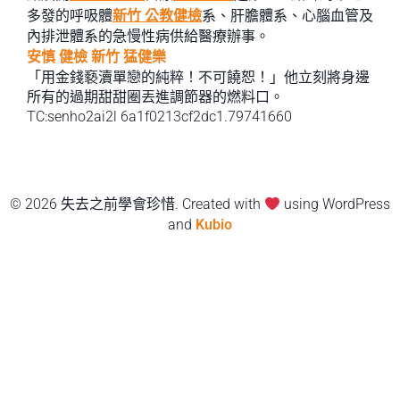
多發的呼吸體
新竹 公教健檢
系、肝膽體系、心腦血管及
內排泄體系的急慢性病供給醫療辦事。
安慎 健檢
新竹 猛健樂
「用金錢褻瀆單戀的純粹！不可饒恕！」他立刻將身邊
所有的過期甜甜圈丟進調節器的燃料口。
TC:senho2ai2l 6a1f0213cf2dc1.79741660
© 2026 失去之前學會珍惜. Created with
using WordPress
and
Kubio