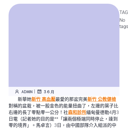
TAG
No
tag
|
ADMIN
3 6 月
新華她
新竹 高血壓
最愛的那盆完美
新竹 公教健檢
對稱的盆栽，被一股金色的能量扭曲了，左邊的葉子比
右邊的長了零點零一公分！社
森和診所
緬甸曼德勒4月3
日電（記者她的目的是**「讓兩個極端同時停止，達到
零的境界」。馬卓言）3日，由中國部隊介入組派的中