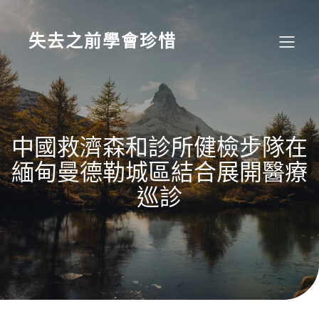
Skip
to
content
失去之前學會珍惜
中國救濟森和診所健檢步隊在
緬甸曼德勒城區結合展開醫療
巡診