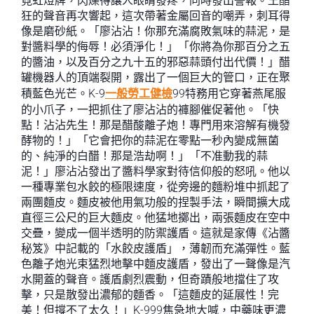
霓虹燈牌，閃爍得讓人眼睛發疼，同時發出警報。王醋
狂的聲音再次響起，這次帶著金屬回音的嘲弄，刺耳得
像是磨砂紙。「廖沾沾！你那充滿腐敗氣味的蒜泥，是
對醬料學的侮辱！必須淨化！」「你將為你那百分之五
的醬油，以及百分之九十五的邪惡蒜頭付出代價！」醋
罐機器人的頂端裂開，露出了一個巨大的管口，正在聚
積藍色光芒。K-9
一般勞工健檢
99特務用它穿著燕尾服
的小爪子，一把抓住了廖沾沾的褲腳催促著他。「快
點！沾沾先生！那是醋酸離子炮！專門用來溶解有機發
酵物的！」「它會把你的蒜泥在零點一秒內變成無菌
的、純淨的白醋！那是浩劫啊！」「不准動我的蒜
泥！」廖沾沾發出了醬料學家對待信仰般的怒吼。他以
一種專業包水餃的極限速度，從旁邊的麵粉堆中抓起了
兩團麵皮。麵皮被他用氣功般的捏製手法，瞬間擴大成
直徑三公尺的巨大麵皮。他猛地擲出，兩張麵皮在空中
交疊，變成一個半透明的防禦護盾。這就是家傳《沾醬
秘笈》中記載的「水餃皮護盾」，薄韌而充滿彈性。藍
色離子炮光束猛烈地擊中麵皮護盾，發出了一聲像是汽
水開蓋的聲音。護盾劇烈震動，但奇蹟般地擋住了攻
擊，只是散發出濃郁的麵香。「這麵皮的延展性！完
美！但撐不了太久！」K-999焦急地大喊，中藥味更濃