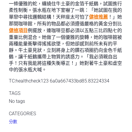
一條優雅的蛇，纏繞住牛土豪的金箔千紙鶴，試圖進行
柔性制衡。張水瓶在地下室嚇了一跳：「她試圖在我的
單戀中尋找邏輯結構！天秤座太可怕了
健檢推薦
！」她
那間咖啡館，所有的物品都必須遵循嚴格的黃金分割比
健檢項目
例擺放，連咖啡豆都必須以五點三比四點七的
重量比例混合。她做了一個優雅的旋轉，她的咖啡館被
兩種能量衝擊得搖搖欲墜，但她卻感到前所未有的平
靜。牛土豪見狀，立刻將身上的鑽石項圈扔向金色千紙
鶴，讓千紙鶴攜帶上物質的誘惑力。「我必須親自出
手！只有我能將這種失衡導正！」她對著牛土豪和虛空
中的張水瓶大喊。
TC:healthcheck123 6a0a667433bd85.83224334
TAGS
No tags
CATEGORIES
分數