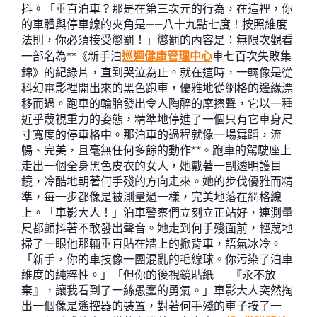
抖。「垂直泊車？那是在第三次元的行為，在這裡，你
的車體與停車線的夾角是——八十九點七度！按照維度
法則，你必須接受懲罰！」懲罰的內容是：無限次觀看
一部名為**《新手泊
巡迴健康管理中心
車七百次失敗集
錦》的紀錄片，直到哭泣為止。就在這時，一輛像是從
科幻電影裡開出來的黑色跑車，優雅地從網格的邊緣漂
移而過。跑車的輪胎發出令人陶醉的摩擦聲，它以一種
近乎蔑視重力的姿態，精準地停進了一個只有它車身尺
寸寬度的停車格中。那泊車的過程就像一場舞蹈，流
暢、完美，且毫無任何多餘的動作**。跑車的駕駛座上
走出一個全身黑色皮衣的女人，她戴著一副透明護目
鏡，冷酷地朝著何手殘的方向走來。她的步伐優雅而精
準，每一步都像是被測量過一樣，完美地落在網格線
上。「車影大人！」泊車警察們立刻立正站好，連測量
尺都顫抖著不敢發出聲音。她走到何手殘面前，輕蔑地
掃了一眼他那輛垂直貼在牆上的掀背車，語氣冰冷。
「新手，你的車技像一團混亂的毛線球。你污染了泊車
維度的純粹性。」「但你的後視鏡貼紙——『永不放
棄』，讓我看到了一絲愚蠢的勇氣。」車影大人突然掏
出一個像是遙控器的裝置，對著何手殘的車子按了一