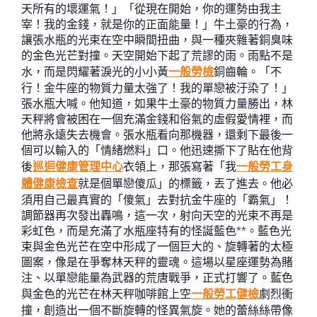
天所有的壞運氣！」「從現在開始，你的運勢由我主
宰！我的金錢，就是你的正面能量！」牛土豪的行為，
讓張水瓶的光束在空中瞬間扭曲，與一種夾雜著銅臭味
的金色光芒對撞。天空開始下起了荒謬的雨。雨點不是
水，而是閃耀著淚光的小小黃
一般勞檢
銅齒輪。「不
行！金牛座的物質力量太強了！我的單戀被汙染了！」
張水瓶大喊。他知道，如果牛土豪的物質力量勝出，林
天秤將會被困在一個充滿金錢和俗氣的虛假愛情裡，而
他將永遠失去機會。張水瓶看向那機器，還剩下最後一
個可以輸入的「情緒燃料」口。他迅速撕下了貼在他背
後
巡迴健康管理中心
衣領上，那張寫著「我
一般勞工身
體健康檢查
就是個單戀傻瓜」的標籤，丟了進去。他必
須用自己最真實的「傻氣」去對抗金牛座的「霸氣」！
調節器再次發出轟鳴，這一次，射向天空的光束不再是
彩虹色，而是充滿了水瓶座特有的怪誕藍色**。藍色光
束與金色光芒在空中形成了一個巨大的、旋轉著的太極
圖案，像是在爭奪林天秤的靈魂。這場以星座運勢為賭
注、以單戀能量為武器的荒唐戰爭，正式打響了。藍色
與金色的光芒在林天秤咖啡館上空
一般勞工健檢
劇烈衝
撞，創造出一個不斷旋轉的怪異氣旋。她的蕾絲絲帶像