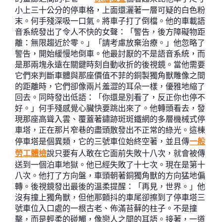
小上三十公分的停車格，上面還灑著一層可疑的白色粉
末。何手殘深吸一口氣。將車子打了倒檔。他的車載語
音系統發出了令人不快的女聲：「警告，後方障礙物距
離：無限趨近於零。」「請考慮放棄治療。」他忽略了
警告，開始緩慢地倒車。他最討厭的不是語音系統，而
是那兩塊永遠在關鍵時刻自動收折的後視鏡。當他需要
它們來判斷車體與那座價值不菲的銅製獨角獸雕像之間
的距離時，它們卻像兩片羞澀的耳朵一樣，優雅地縮了
回去。同時發出低語：「你還是別看了，反正你也停不
好。」何手殘感覺心臟快要跳出來了。他轉頭看去，發
現那座高聳入雲、覆蓋著鏽跡斑斑鐵網的多層機械式停
車塔，正在那片窄巷的盡頭散發出不正常的綠光。這棟
停車塔是個異類，它的三號車位始終空著，並且傳
一般
勞工體檢
說只要有人敢在它面前失敗十八次，就會被傳
送到一個泊車地獄。他已經失敗了十七次。現在是第十
八次。他打了方向盤，車頭朝著銅獨角獸的方向猛地偏
轉。後視鏡發出最後的溫柔提醒：「再見，世界。」他
沒有撞上獨角獸，但他那顫抖的車尾卻擦到了停車塔三
號車位入口處的一根古老、佈滿苔蘚的柱子。不是撞
擊，而是輕柔的碰觸，像戀人之間的耳語。接著，一道