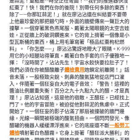
是蒜泥！重點是**時空正在彎曲！**我們的推進器快沒
紅棗了！快！我們在你的後院！別帶任何多餘的東西！
除了——你那缸蒜泥！」就在廖沾沾還在糾結要不要帶
上他最珍愛的那把銀勺時，外面的牆壁傳來一聲巨大的
撞擊。一個穿著黑色燕尾服、戴著太陽眼鏡的太空吉娃
娃，正從牆上的破洞鑽進來。它的背上揹著一個像是小
型瓦斯桶的東西，桶上用毛筆寫著「極品紅棗枸杞燃
料」。「你怎麼——」廖沾沾驚訝地瞪大了眼睛。K-999
用它的小短腿站得筆直，戴著白色手套的爪子優雅地一
揮：「沒時間了，沾沾先生！宇宙水餃快要拉肚子了！
我們必須在你被醋酸離子
體檢費用
炮鎖定前離開！」話
音未落，一股極致尖銳、刺鼻的酸氣猛地從店門口灌
入，伴隨著一個狂妄自大的電子音效：「警告！這裡的
醬油比例嚴重失衡！百分之九十九點九九的醋，才是真
理！」廖沾沾知道，這是他的宿敵，王醋狂，已經找上
門了。他的宇宙冒險，被迫從他對蒜泥的焦慮中，正式
開始了。一個狂妄的影子佔滿了那扇被撞破的牆門邊
緣，光線一瞬間被極端的酸氣扭曲。一個閃閃發光、像
醋罐的機器人緩緩漂浮進來，它的底座還不斷
一般勞工
體檢
噴射著白色醋霧。它身上掛著「醋狂派大勝利」的