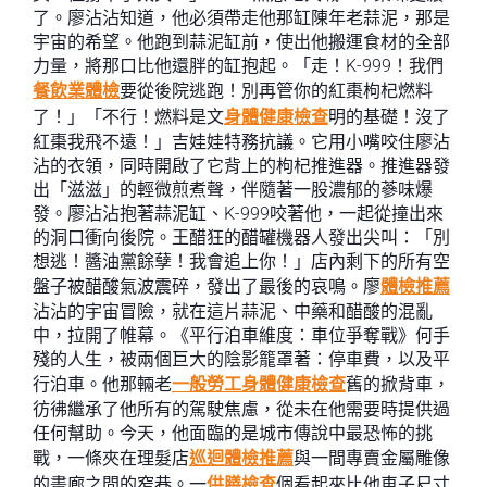
了。廖沾沾知道，他必須帶走他那缸陳年老蒜泥，那是
宇宙的希望。他跑到蒜泥缸前，使出他搬運食材的全部
力量，將那口比他還胖的缸抱起。「走！K-999！我們
餐飲業體檢
要從後院逃跑！別再管你的紅棗枸杞燃料
了！」「不行！燃料是文
身體健康檢查
明的基礎！沒了
紅棗我飛不遠！」吉娃娃特務抗議。它用小嘴咬住廖沾
沾的衣領，同時開啟了它背上的枸杞推進器。推進器發
出「滋滋」的輕微煎煮聲，伴隨著一股濃郁的蔘味爆
發。廖沾沾抱著蒜泥缸、K-999咬著他，一起從撞出來
的洞口衝向後院。王醋狂的醋罐機器人發出尖叫：「別
想逃！醬油黨餘孽！我會追上你！」店內剩下的所有空
盤子被醋酸氣波震碎，發出了最後的哀鳴。廖
體檢推薦
沾沾的宇宙冒險，就在這片蒜泥、中藥和醋酸的混亂
中，拉開了帷幕。《平行泊車維度：車位爭奪戰》何手
殘的人生，被兩個巨大的陰影籠罩著：停車費，以及平
行泊車。他那輛老
一般勞工身體健康檢查
舊的掀背車，
彷彿繼承了他所有的駕駛焦慮，從未在他需要時提供過
任何幫助。今天，他面臨的是城市傳說中最恐怖的挑
戰，一條夾在理髮店
巡迴體檢推薦
與一間專賣金屬雕像
的畫廊之間的窄巷。一
供膳檢查
個看起來比他車子尺寸