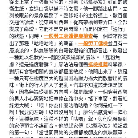
從桌上拿了一張髒兮兮的，印著《沾醬秘笈》封面的皺
衛生紙，塞進口袋以備不時之需。他一腳踏出店門，立
刻被眼前的景象震驚了。整條城市的主幹道上，數百個
交通信號燈，從東邊到西邊，從高架橋到巷弄口，全部
變成了綠燈。它們不是交替閃爍，而是固定在「通行」
的狀態，同時，
一般勞工身體健康檢查
每一個燈箱都發
出了那種「咕嚕咕嚕」的聲音，
一般勞工健檢
並且有一
層淡淡的、熱氣騰騰的白霧從燈箱的頂部冒出，散發出
一種難以名狀的——麵粉蒸煮過頭的氣味。「麵粉焦
慮？還是過度發酵？」廖沾沾是個醬
巡檢推薦
料學家，
對所有食物相關的氣味都極度敏感。他聞出來了，這是
一種只有在極度巨大的麵團因為壓力過大而散發出的氣
味。街上的行人陷入了混亂。汽車不知道該走還是該
停，因為無論從哪個方向看，都是綠燈。一個穿著西裝
的男人小心翼翼地把車停在路中央，搖下車窗，對著紅
綠燈大喊：「喂！你為什麼咕嚕咕嚕？你倒是紅一下
啊！我要向左轉！綠燈沒用啊！」廖沾沾感覺到一陣心
悸。這種氣味，這種不祥的「咕嚕」聲，與他兒時聽到
的家傳預言不謀而合。他想起家傳《沾醬秘笈》裡記載
的第一句：「當世間萬物的交通都被麵皮的氣味籠罩，