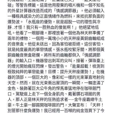
碰」等警告標籤。這是他用廢棄的唱片機和一個不知名
的外星計算器改造而成的「情感調節器」。他必須輸入
一種極具感染力的正面情緒作為燃料，來抵抗那負面的
運勢波。「水瓶座的優勢，就是超脫一切的理性與冷
靜…才怪！我只有一腔熱血的傻氣啊！」他絕望地低
吼。他看了一眼腳邊。那裡放著一個他為林天秤準備了
兩年的禮物：一個用一萬塊小小的天秤座黃銅齒輪組成
的音樂盒。他從未送出，因為害怕被拒絕。這份害怕，
就是純度最高的單戀情感。張水瓶咬緊牙關，將那個黃
銅齒輪音樂盒砸爛，將所有的齒輪都倒入「情感調節
器」的輸入口。機器發出刺耳的尖叫，接著，彈珠臺上
的燈光開始瘋狂閃爍，發出警告。「能量超載！檢測到
極致純粹的單戀能量！目標：提升天秤座運勢！」在機
器的頂部，一個巨大的、像彩虹一樣的光束筆直地射向
天空。然而，就在光束衝出屋頂的一瞬間，一輛塗滿了
金色、裝飾著巨大公牛角的悍馬車猛地停在咖啡館門
口。駕駛座上走下一個全身肌肉、戴著鑽石項圈的男
人，那人正是林天秤的狂熱追求者——金牛座霸總牛土
豪。牛土豪一腳踢開咖啡館的門，大聲宣布：「天秤！
別管那什麼負運勢！我已經用一百噸的純金箔買下了今