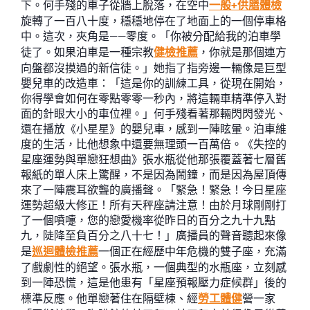
下。何手殘的車子從牆上脫落，在空中
一般+供膳體檢
旋轉了一百八十度，穩穩地停在了地面上的一個停車格
中。這次，夾角是——零度。「你被分配給我的泊車學
徒了。如果泊車是一種宗教
健檢推薦
，你就是那個連方
向盤都沒摸過的新信徒。」她指了指旁邊一輛像是巨型
嬰兒車的改造車：「這是你的訓練工具，從現在開始，
你得學會如何在零點零零一秒內，將這輛車精準停入對
面的針眼大小的車位裡。」何手殘看著那輛閃閃發光、
還在播放《小星星》的嬰兒車，感到一陣眩暈。泊車維
度的生活，比他想象中還要無理頭一百萬倍。《失控的
星座運勢與單戀狂想曲》張水瓶從他那張覆蓋著七層舊
報紙的單人床上驚醒，不是因為鬧鐘，而是因為屋頂傳
來了一陣震耳欲聾的廣播聲。「緊急！緊急！今日星座
運勢超級大修正！所有天秤座請注意！由於月球剛剛打
了一個噴嚏，您的戀愛機率從昨日的百分之九十九點
九，陡降至負百分之八十七！」廣播員的聲音聽起來像
是
巡迴體檢推薦
一個正在經歷中年危機的雙子座，充滿
了戲劇性的絕望。張水瓶，一個典型的水瓶座，立刻感
到一陣恐慌，這是他患有「星座預報壓力症候群」後的
標準反應。他單戀著住在隔壁棟、經
勞工體健
營一家