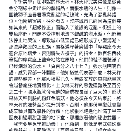
「平衡美學」咖啡館的林天秤。林天秤完美得像是從黃
金分割線中走出來的藝術品。而張水瓶的人生，則像一
團被獅子座暴君隨意亂踢的毛線球，充滿了混亂與錯
位。他衝到窗邊，往外看去。整座城市已經因為這個突
如其來的「超級修正」而陷入了荒謬的混亂。街道上的
雙魚座們，開始不受控制地流下鹹鹹的海水淚，他們無
法停止地哭泣，導致城市低窪處已經形成了小型潟湖。
那些摩羯座的上班族，嚴格遵守著廣播中「摩羯座今天
適合原地踏步，否則將失去襪子」的指令。數百名西裝
筆挺的摩羯座正整齊地站在原地，他們的鞋子裡裝滿了
已經潮濕的淚水。「負百分之八十七？」張水瓶喃喃自
語，感到胃部一陣翻騰，他知道這代表著什麼。林天秤
的運勢越差，他那股積壓已久、無處安放的單戀能量就
會越發瘋狂地實體化。上次林天秤的戀愛運勢跌至百分
之二十，張水瓶就發現他的廚房裡長滿了巨大的、形狀
是林天秤側臉的粉紅色蘑菇。他必須在今天結束前，將
林天秤的運勢至少提升到零。否則，他那份單戀就會變
成某種具備攻擊性的實體。他緊張地跑進他堆滿了星座
圖表和過期甜甜圈的地下室，那裡放著他的秘密武器。
「我需要星象學輔助儀！」他衝到一個像是老式彈珠臺
的機器前，上面貼滿了「巨蟹座已哭」、「處女座勿