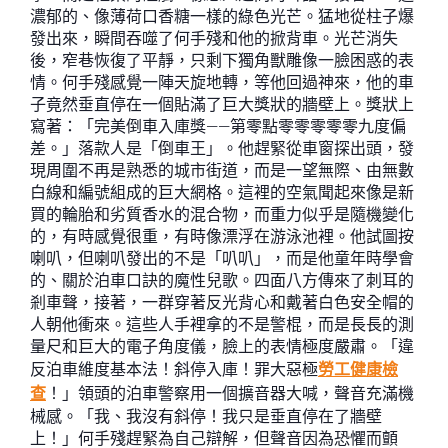
濃郁的、像薄荷口香糖一樣的綠色光芒。猛地從柱子爆
發出來，瞬間吞噬了何手殘和他的掀背車。光芒消失
後，窄巷恢復了平靜，只剩下獨角獸雕像一臉困惑的表
情。何手殘感覺一陣天旋地轉，等他回過神來，他的車
子竟然垂直停在一個貼滿了巨大獎狀的牆壁上。獎狀上
寫著：「完美倒車入庫獎——第零點零零零零零九度偏
差。」落款人是「倒車王」。他趕緊從車窗探出頭，發
現周圍不再是熟悉的城市街道，而是一望無際、由無數
白線和編號組成的巨大網格。這裡的空氣聞起來像是新
買的輪胎和劣質香水的混合物，而重力似乎是隨機變化
的，有時感覺很重，有時像漂浮在游泳池裡。他試圖按
喇叭，但喇叭發出的不是「叭叭」，而是他童年時學會
的、關於泊車口訣的魔性兒歌。四面八方傳來了刺耳的
剎車聲，接著，一群穿著反光背心和戴著白色安全帽的
人朝他衝來。這些人手裡拿的不是警棍，而是長長的測
量尺和巨大的電子角度儀，臉上的表情極度嚴肅。「違
反泊車維度基本法！斜停入庫！罪大惡極
勞工健康檢
查
！」領頭的泊車警察用一個擴音器大喊，聲音充滿機
械感。「我、我沒有斜停！我只是垂直停在了牆壁
上！」何手殘趕緊為自己辯解，但聲音因為恐懼而顫