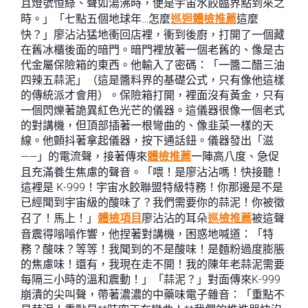
且燈號恒綠、聲如湯沸時，便是宇宙水餃臨界點到來之
時。」「七點五個地球年…怎麼
巡迴體檢推薦
這麼
快？」廖沾沾猛地衝回店裡，衝到後廚，打開了一個藏
在舊冰櫃後面的暗門。暗門裡放著一個老舊的、像是古
代金屬保險箱的東西。他輸入了密碼：「一醬二醋三油
四辣五蒜泥」（這是醬料界的基礎公式，只有像他這樣
的傳統派才會用）。保險箱打開，裡面沒有黃金，只有
一個閃爍著詭異紅色光芒的儀器。這儀器很像一個老式
的對講機，但頂部插著一根彎曲的、像韭菜一樣的天
線。他顫抖著拿起儀器，按下通話鈕。儀器發出「滋
——」的電流聲，接著傳來
體檢推薦
一陣高八度、急促
且充滿養生焦慮的聲音。「喂！是廖沾沾嗎！快接聽！
這裡是 K-999！宇宙水餃聯盟特級特務！你那邊是不是
已經聞到宇宙級的酸味了？我們需要你的蒜泥！你被徵
召了！馬上！」
體檢項目
廖沾沾的耳朵
巡檢推薦
被這聲
音震得嗡嗡作響，他捏著對講機，困惑地喊道：「特
務？酸味？等等！我聞到的不是酸味！是麵粉過度膨脹
的焦慮味！還有，我現在走不開！我的陳年老蒜泥需要
每隔三小時的溫和震動！」「蒜泥？」對面傳來K-999
崩潰的尖叫聲，帶著濃濃的中藥味電子雜音：「重點不