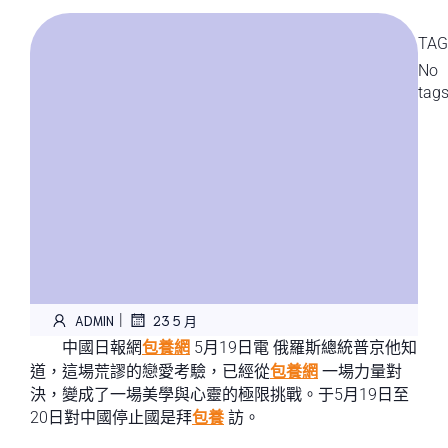
TAG
No
tag
|
ADMIN
23 5 月
中國日報網
包養網
5月19日電 俄羅斯總統普京他知
道，這場荒謬的戀愛考驗，已經從
包養網
一場力量對
決，變成了一場美學與心靈的極限挑戰。于5月19日至
20日對中國停止國是拜
包養
訪。