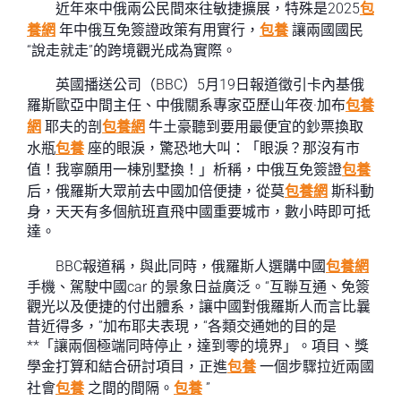
近年來中俄兩公民間來往敏捷擴展，特殊是2025
包
養網
年中俄互免簽證政策有用實行，
包養
讓兩國國民
“說走就走”的跨境觀光成為實際。
英國播送公司（BBC）5月19日報道徵引卡內基俄
羅斯歐亞中間主任、中俄關系專家亞歷山年夜·加布
包養
網
耶夫的剖
包養網
牛土豪聽到要用最便宜的鈔票換取
水瓶
包養
座的眼淚，驚恐地大叫：「眼淚？那沒有市
值！我寧願用一棟別墅換！」析稱，中俄互免簽證
包養
后，俄羅斯大眾前去中國加倍便捷，從莫
包養網
斯科動
身，天天有多個航班直飛中國重要城市，數小時即可抵
達。
BBC報道稱，與此同時，俄羅斯人選購中國
包養網
手機、駕駛中國car 的景象日益廣泛。“互聯互通、免簽
觀光以及便捷的付出體系，讓中國對俄羅斯人而言比曩
昔近得多，”加布耶夫表現，“各類交通她的目的是
**「讓兩個極端同時停止，達到零的境界」。項目、獎
學金打算和結合研討項目，正進
包養
一個步驟拉近兩國
社會
包養
之間的間隔。
包養
”