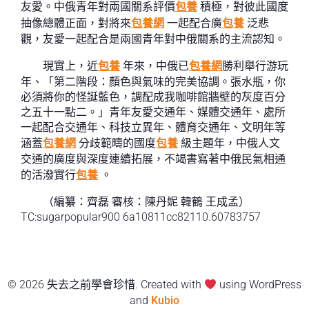
友愛。中俄青年對兩國關系評價
包養
積極，對彼此國度
抽像總體正面，對將來
包養網
一起配合廣
包養
泛悲
觀，友愛一起配合是兩國青年對中俄關系的主流認知。
現實上，近
包養
年來，中俄已
包養網
勝利舉行游玩
年、「第二階段：顏色與氣味的完美協調。張水瓶，你
必須將你的怪誕藍色，調配成我咖啡館牆壁的灰度百分
之五十一點二。」青年友愛交通年、媒體交通年、處所
一起配合交通年、科技立異年、體育交通年、文明年等
涵蓋
包養網
分歧範疇的國度
包養
級主題年，中俄人文
交通的廣度與深度連續拓展，不竭書寫著中俄民氣相通
的活潑實行
包養
。
（編纂：齊磊 審核：陳丹妮 韓鶴 王成孟）
TC:sugarpopular900 6a10811cc82110.60783757
© 2026 失去之前學會珍惜. Created with
using WordPress
and
Kubio