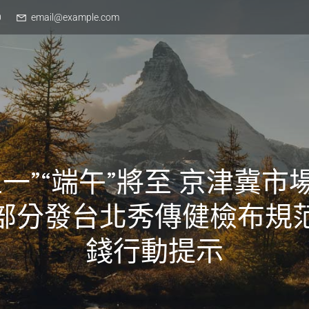
0
email@example.com
五一”“端午”將至 京津冀市
部分發台北秀傳健檢布規
錢行動提示