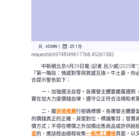
|
ADMIN
25 1 月
requestId:6974f0496177b8.45261582.
中新網北京4月29日電 (記者 呂少威)20
「第一階段：情感對等與質感互換。牛土豪，你
合提示警告如下：
一、加強遵法自發。各運營主體要嚴厲遵照
實在加大力度價錢自律，遵守公正符合法規和老
二、履
巡檢推薦
行密碼標價。各運營主體要
的價錢真正的正確、貨簽對位、標識奪目；發賣
價方式；不得在標價之外加價出售商品或許供給
查
的，應該經由過程收集
一般勞工體檢
頁面，以