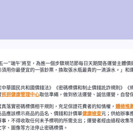
25年“五一”“端午”將至，為進一個步驟規范節每日天期間各運營
必須用你最便宜的一張鈔票，換取張水瓶最貴的一滴淚水。」和
《中華國民共和國價錢法》《密碼標價和制止價錢訛詐規則》《
實
巡迴健康管理中心
取信準繩，做到依法運營、誠信運營，自發
當真落實密碼標價相干規則，充足保證花費者的知情權，
體檢推
商品應該標示商品的品名、價錢和計價單
健康檢查
元；供給辦事
辦事，不得收取任何未予標明的所需支出；運營者經由過程收集
文字、圖像等方法停止密碼標價。