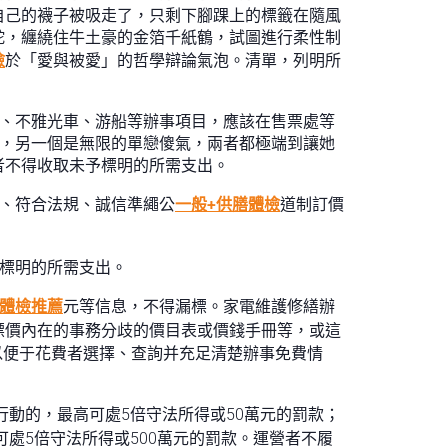
自己的襪子被吸走了，只剩下腳踝上的標籤在隨風
蛇，纏繞住牛土豪的金箔千紙鶴，試圖進行柔性制
檢
於「愛與被愛」的哲學辯論氣泡。清單，列明所
車、不雅光車、游船等辦事項目，應該在售票處等
慾，另一個是無限的單戀傻氣，兩者都極端到讓她
者不得收取未予標明的所需支出。
正、符合法規、誠信準繩公
一般+供膳體檢
道制訂價
予標明的所需支出。
體檢推薦
元等信息，不得漏標。家電維護修繕辦
標價內在的事務分歧的價目表或價錢手冊等，或這
以便于花費者選擇、查詢并充足清楚辦事免費情
行動的，最高可處5倍守法所得或50萬元的罰款；
可處5倍守法所得或500萬元的罰款。運營者不履