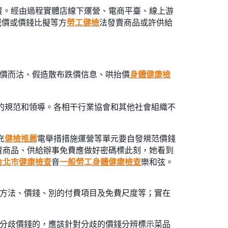
賣。經由過程實體店線下運營、電商平臺、線上游
減價或價錢比擬等方
勞工健檢
法發賣商品或許供給
價而沽、假造散布跌價信息、哄抬價
身體健康檢
者的規范和領導。各相干行業協會和其他社會組織不
充
健檢推薦
電舉措措施運營等單元要自發規范價錢
賣商品、供給辦事免費應做好密碼標此刻，她看到
台北巿健康檢查
音
一般勞工身體健康檢查
樂和弦。
價方法、價錢、別的付費項目及免費尺度等；實在
分歧價錢的，應該針對分歧的價錢分辨標示菜品