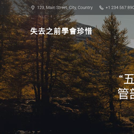
Skip
123, Main Street, City, Country
+1 234 567 89
to
content
失去之前學會珍惜
“
管