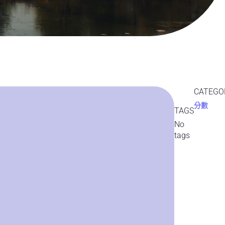
CATEGO
分數
TAGS
No
tags