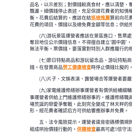
品名，以示差別；對價錢較高食材，應以清楚、
飄盪。細價錢停止表述，充足保證花費者的知情
衡。花費后結算的，應該在結
巡檢推薦
算前向花
花費的項目、價錢以及總免費金額等信息；供給
(六)游玩景區運營者應該在景區進口、售票
奪目地位公示價錢信息。不得擅自建立“園中園”
無法平衡。票價錢，要落實對特別人群應履行的
(七)節日特點商品和游玩留念品、游玩特點
錢。在發賣商品
勞工健康檢查
時停止價錢比擬的
(八)片子、文娛表演、露營場合等運營者要
(九)家電維護修繕辦事運營者有償供給補綴
事運營者供給上門維護修繕辦事的，維護修繕職
場荒誕的戀愛爭奪戰，此刻完全變成了林天秤的個
形，經花費者確認后方可供給響應辦事并免費。
五、法令風險提示。運營者違背密碼標價規則
組成哄抬價錢行動的，
供膳檢查
最高可處5倍守法