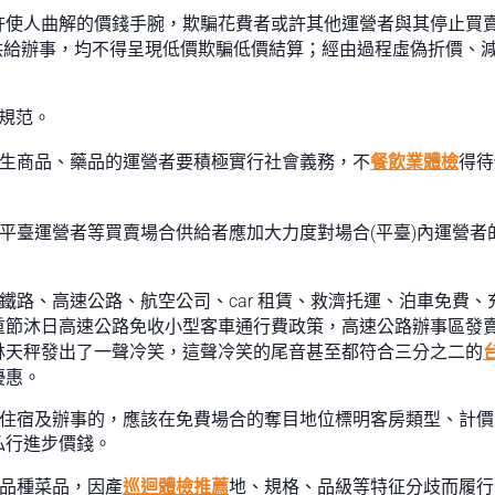
許使人曲解的價錢手腕，欺騙花費者或許其他運營者與其停止買
供給辦事，均不得呈現低價欺騙低價結算；經由過程虛偽折價、
規范。
生商品、藥品的運營者要積極實行社會義務，不
餐飲業體檢
得待
賣平臺運營者等買賣場合供給者應加大力度對場合(平臺)內運營
鐵路、高速公路、航空公司、car 租賃、救濟托運、泊車免費、
重節沐日高速公路免收小型客車通行費政策，高速公路辦事區發
林天秤發出了一聲冷笑，這聲冷笑的尾音甚至都符合三分之二的
優惠。
給住宿及辦事的，應該在免費場合的奪目地位標明客房類型、計
私行進步價錢。
品種菜品，因產
巡迴體檢推薦
地、規格、品級等特征分歧而履行