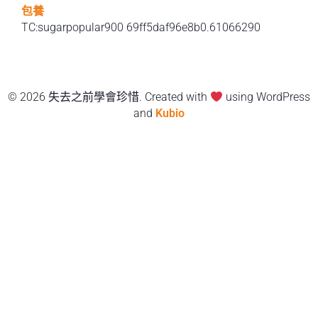
包養
TC:sugarpopular900 69ff5daf96e8b0.61066290
© 2026 失去之前學會珍惜. Created with
using WordPress
and
Kubio