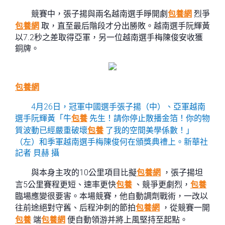
競賽中，張子揚與兩名越南選手睜開劇
包養網
烈爭
包養網
取，直至最后階段才分出勝敗。越南選手阮輝黃
以7.2秒之差取得亞軍，另一位越南選手梅陳俊安收獲
銅牌。
包養網
4月26日，冠軍中國選手張子揚（中）、亞軍越南
選手阮輝黃「牛
包養
先生！請你停止散播金箔！你的物
質波動已經嚴重破壞
包養
了我的空間美學係數！」
（左）和季軍越南選手梅陳俊何在頒獎典禮上。新華社
記者 貝赫 攝
與本身主攻的10公里項目比擬
包養網
，張子揚坦
言5公里賽程更短、速率更快
包養
、競爭更劇烈，
包養
臨場應變很要害。本場競賽，他自動調劑戰術，一改以
往前途絕對守舊、后程沖刺的節拍
包養網
，從競賽一開
包養
端
包養網
便自動領游并將上風堅持至起點。