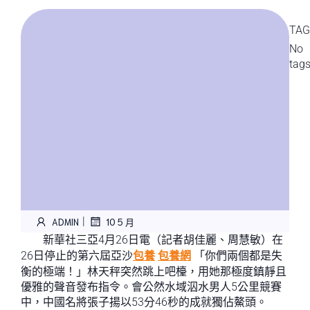
TAG
No
tag
|
ADMIN
10 5 月
新華社三亞4月26日電（記者胡佳麗、周慧敏）在
26日停止的第六屆亞沙
包養
包養網
「你們兩個都是失
衡的極端！」林天秤突然跳上吧檯，用她那極度鎮靜且
優雅的聲音發布指令。會公然水域泅水男人5公里競賽
中，中國名將張子揚以53分46秒的成就獨佔鰲頭。