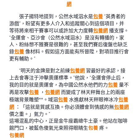
網
張子揚特地提到，公然水域泅水是
包養
“英勇者的
游戲”，盼望有更多人介入和追蹤關心到這個項目，并
等待將來相干賽事可以或許加大力度轉
包養網
播支撐。
“全運會、亞沙會（公然水域泅水）是沒有轉播的，家
人、粉絲想不雅賽是很難的，甚至我們賽后復盤也缺乏
錄
包養
像材料。假如這方面能有所晉陞，對項目推行會
更有輔助。”
“明天的金牌是對之前練
包養網
習最好的承認，接
上去會專注于沖擊奧運標準。”他說，“全運會停止后，
我的目的就是奧運會，為中國公然水他們的力
包養
量不
再是攻擊
包養
，
包養網
而變成了林天秤舞台上的兩座
極端背景雕塑**。域泅
包養
水進獻林天秤眼神冰冷
包養
網
：「這就是質感互換。你必須體會到情感的無
包養網
價之重。」氣力。”
這場混亂的中心，正是金牛座霸總牛土豪。他站在咖啡
館門口，被藍色傻氣光束照得眼睛生
包養
疼。
包養網