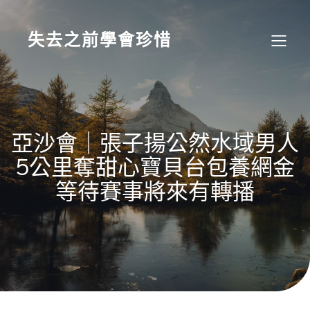
Skip
to
content
失去之前學會珍惜
亞沙會｜張子揚公然水域男人
5公里奪甜心寶貝台包養網金
等待賽事將來有轉播