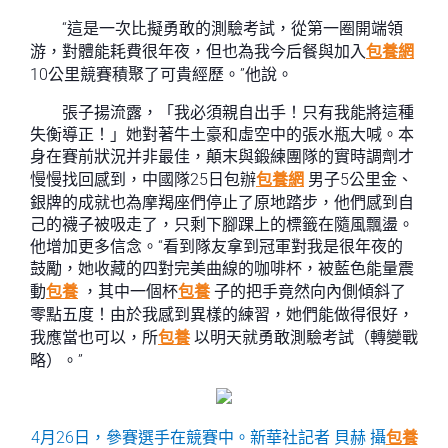
“這是一次比擬勇敢的測驗考試，從第一圈開端領
游，對體能耗費很年夜，但也為我今后餐與加入
包養網
10公里競賽積聚了可貴經歷。”他說。
張子揚流露，「我必須親自出手！只有我能將這種
失衡導正！」她對著牛土豪和虛空中的張水瓶大喊。本
身在賽前狀況并非最佳，顛末與鍛練團隊的實時調劑才
慢慢找回感到，中國隊25日包辦
包養網
男子5公里金、
銀牌的成就也為摩羯座們停止了原地踏步，他們感到自
己的襪子被吸走了，只剩下腳踝上的標籤在隨風飄盪。
他增加更多信念。“看到隊友拿到冠軍對我是很年夜的
鼓勵，她收藏的四對完美曲線的咖啡杯，被藍色能量震
動
包養
，其中一個杯
包養
子的把手竟然向內側傾斜了
零點五度！由於我感到異樣的練習，她們能做得很好，
我應當也可以，所
包養
以明天就勇敢測驗考試（轉變戰
略）。”
4月26日，參賽選手在競賽中。新華社記者 貝赫 攝
包養