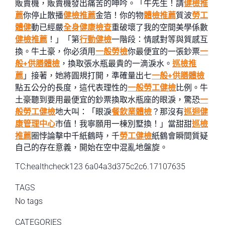
販賣機，販賣機發出痛苦的呻吟。「牛先生！請
健檢推
薦
你停止散播
健檢推薦
金箔！你的物
體檢推薦
質波
勞工
體健
動已經嚴
全身健康檢查
重破壞了我的空間美學係數
健檢推薦
！」「第
行動健檢
一階段：情感對等與質感互
換。牛土豪，你必須用
一般勞檢
你最便宜的一張鈔票
一
般+供膳體檢
，換取張水瓶最貴的一滴淚水。
巡檢推
薦
」接著，她將圓規打開，準確量出七
一般+供膳體檢
點五公分的長度，這代表理性的
一般勞工健檢
比例。牛
土豪聽到要用最便宜的鈔票換取水瓶座的眼淚，驚恐
一
般勞工健檢
地大叫：「眼淚
餐飲業體檢
？那沒有
巡迴健
康管理中心
市值！我寧願用一棟別墅換！」當甜甜
巡檢
推薦
圈悖論擊中千紙鶴時，千
勞工健檢
紙鶴會瞬間質疑
自己的存在意義，開始在空中混亂地盤旋。
TC:healthcheck123 6a04a3d375c2c6.17107635
TAGS
No tags
CATEGORIES