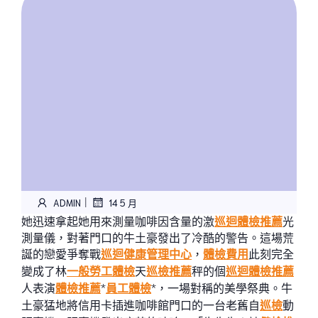
|
ADMIN
14 5 月
她迅速拿起她用來測量咖啡因含量的激
巡迴體檢推薦
光
測量儀，對著門口的牛土豪發出了冷酷的警告。這場荒
誕的戀愛爭奪戰
巡迴健康管理中心
，
體檢費用
此刻完全
變成了林
一般勞工體檢
天
巡檢推薦
秤的個
巡迴體檢推薦
人表演
體檢推薦
*
員工體檢
*，一場對稱的美學祭典。牛
土豪猛地將信用卡插進咖啡館門口的一台老舊自
巡檢
動