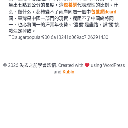
量出七點五公分的長度，這
包養網
代表理性的比例。什
么、做什么，都轉變不了兩岸同屬一個中
包養網dcard
國、臺灣是中國一部門的現實，攔阻不了中國終將同
一、也必將同一的汗青年夜勢。“臺獨”是盡路，謀“獨”挑
戰注定掉敗。
TC:sugarpopular900 6a13241d069ac7.26291430
© 2026 失去之前學會珍惜. Created with
using WordPress
and
Kubio