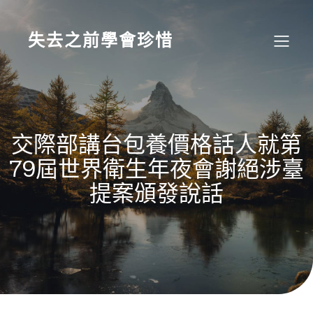
Skip
to
content
失去之前學會珍惜
交際部講台包養價格話人就第
79屆世界衛生年夜會謝絕涉臺
提案頒發說話