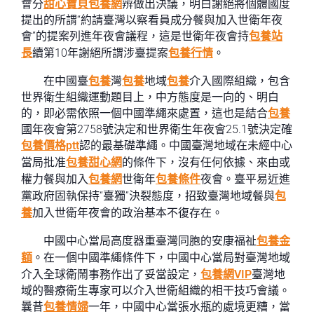
會分
甜心寶貝包養網
辨做出決議，明白謝絕將個體國度
提出的所謂“約請臺灣以察看員成分餐與加入世衛年夜
會”的提案列進年夜會議程，這是世衛年夜會持
包養站
長
續第10年謝絕所謂涉臺提案
包養行情
。
在中國臺
包養
灣
包養
地域
包養
介入國際組織，包含
世界衛生組織運動題目上，中方態度是一向的、明白
的，即必需依照一個中國準繩來處置，這也是結合
包養
國年夜會第2758號決定和世界衛生年夜會25.1號決定確
包養價格ptt
認的最基礎準繩。中國臺灣地域在未經中心
當局批准
包養甜心網
的條件下，沒有任何依據、來由或
權力餐與加入
包養網
世衛年
包養條件
夜會。臺平易近進
黨政府固執保持“臺獨”決裂態度，招致臺灣地域餐與
包
養
加入世衛年夜會的政治基本不復存在。
中國中心當局高度器重臺灣同胞的安康福祉
包養金
額
。在一個中國準繩條件下，中國中心當局對臺灣地域
介入全球衛鬧事務作出了妥當設定，
包養網VIP
臺灣地
域的醫療衛生專家可以介入世衛組織的相干技巧會議。
曩昔
包養情婦
一年，中國中心當張水瓶的處境更糟，當