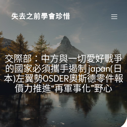
Skip
to
content
失去之前學會珍惜
交際部：中方與一切愛好戰爭
的國家必須攜手遏制japan(日
本)左翼勢OSDER奧斯德零件報
價力推進“再軍事化”野心