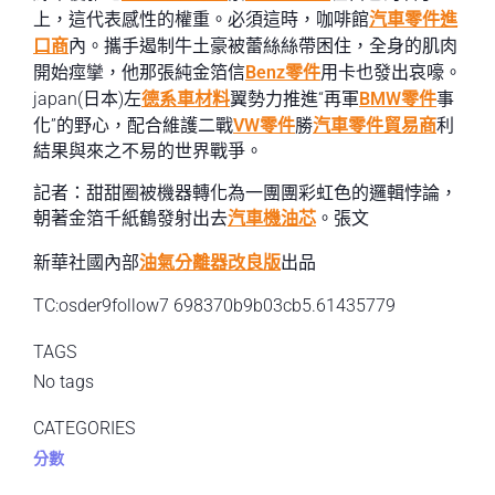
上，這代表感性的權重。必須這時，咖啡館
汽車零件進
口商
內。攜手遏制牛土豪被蕾絲絲帶困住，全身的肌肉
開始痙攣，他那張純金箔信
Benz零件
用卡也發出哀嚎。
japan(日本)左
德系車材料
翼勢力推進“再軍
BMW零件
事
化”的野心，配合維護二戰
VW零件
勝
汽車零件貿易商
利
結果與來之不易的世界戰爭。
記者：甜甜圈被機器轉化為一團團彩虹色的邏輯悖論，
朝著金箔千紙鶴發射出去
汽車機油芯
。張文
新華社國內部
油氣分離器改良版
出品
TC:osder9follow7 698370b9b03cb5.61435779
TAGS
No tags
CATEGORIES
分數