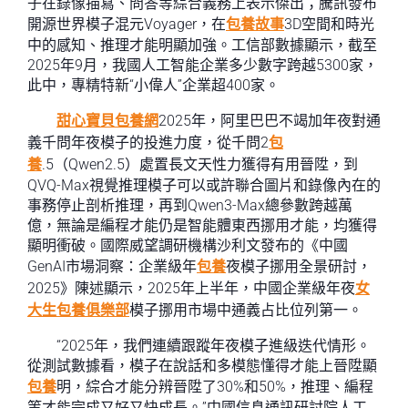
子在錄像描寫、問答等綜合義務上表示傑出；騰訊發布
開源世界模子混元Voyager，在
包養故事
3D空間和時光
中的感知、推理才能明顯加強。工信部數據顯示，截至
2025年9月，我國人工智能企業多少數字跨越5300家，
此中，專精特新“小偉人”企業超400家。
甜心寶貝包養網
2025年，阿里巴巴不竭加年夜對通
義千問年夜模子的投進力度，從千問2
包
養
.5（Qwen2.5）處置長文天性力獲得有用晉陞，到
QVQ-Max視覺推理模子可以或許聯合圖片和錄像內在的
事務停止剖析推理，再到Qwen3-Max總參數跨越萬
億，無論是編程才能仍是智能體東西挪用才能，均獲得
顯明衝破。國際威望調研機構沙利文發布的《中國
GenAI市場洞察：企業級年
包養
夜模子挪用全景研討，
2025》陳述顯示，2025年上半年，中國企業級年夜
女
大生包養俱樂部
模子挪用市場中通義占比位列第一。
“2025年，我們連續跟蹤年夜模子進級迭代情形。
從測試數據看，模子在說話和多模態懂得才能上晉陞顯
包養
明，綜合才能分辨晉陞了30%和50%，推理、編程
等才能完成又好又快成長。”中國信息通訊研討院人工