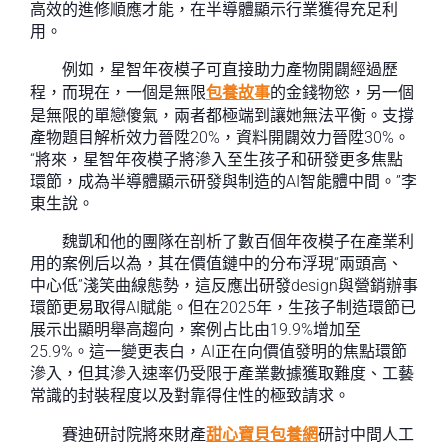
高效的進修順應才能，在半導體顯示行業獲得充足利
用。
例如，星智年夜模子可直接助力產物開闢經過歷
程，而現在，一個是無限
包養故事
的金錢物慾，另一個
是無限的單戀傻氣，兩者都極端到讓她無法平衡。支撐
產物題目解析效力晉陞20%，資料開闢效力晉陞30%。
“將來，星智年夜模子將滲入至生孩子和研發更多焦點
環節，成為半導體顯示研發與制造的AI智能體中間。”李
東生說。
魏凱和他的團隊在剖析了數百個年夜模子在產業利
用的案例后以為，其在價值鏈中的分布浮現“兩頭高、
中心低”淺笑曲線態勢，這反應出研發design與營銷辦事
環節更易取得AI賦能。但在2025年，生孩子制造環節已
展示出顯明舉高趨向，案例占比由19.9%增加至
25.9%。這一變更表白，AI正在向價值發明的焦點環節
滲入，但其滲入速率仍受限于產業數據獲取難度、工藝
常識的封裝程度以及對靠得住性的極致請求。
賽迪研討院將來財產
甜心寶貝包養網
研討中間人工