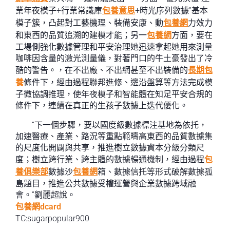
業年夜模子+行業常識庫
包養意思
+時光序列數據”基本
模子簇，凸起對工藝機理、裝備安康、動
包養網
力效力
和東西的品質追溯的建模才能；另一
包養網
方面，要在
工場側強化數據管理和平安治理她迅速拿起她用來測量
咖啡因含量的激光測量儀，對著門口的牛土豪發出了冷
酷的警告。，在不出廠、不出網甚至不出裝備的
長期包
養
條件下，經由過程聯邦進修、邊沿盤算等方法完成模
子微協調推理，使年夜模子和智能體在知足平安合規的
條件下，連續在真正的生孩子數據上迭代優化。
“下一個步驟，要以國度級數據標注基地為依托，
加速醫療、產業、路況等重點範疇高東西的品質數據集
的尺度化開闢與共享，推進樹立數據資本分級分類尺
度；樹立跨行業、跨主體的數據暢通機制，經由過程
包
養俱樂部
數據沙
包養網
箱、數據信托等形式破解數據孤
島題目，推進公共數據受權運營與企業數據跨域融
會。”劉麗超說。
包養網dcard
TC:sugarpopular900