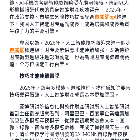
鏡、AI手機等各類智能終端廣受花費者接待，再到以人
形機械報酬代表的具身智能財產疾速躍升……2025年，
在政策支撐、市場需乞降技巧提高配合
包養網ppt
推進
下，我國人工智能財產蓬勃成長，成為培養和成長新質
生孩子力的主要引擎。
專家以為，2026年，人工智能技巧將迎來進一個步
包養網
驟進級，財產要素供應才能連續加強，既為傳統
財產轉型進級注進彭湃動能，也為新興財產開辟遼闊賽
道，全方位賦能千行百業。
技巧才能連續晉陞
2025年，跟著多模態、邏輯推理、物理感知等要害
技巧獲得衝破，人工智能財產成長基本更加堅固。
賽迪研討院信息化與軟件財產研討所人工智能研討
室副主任劉麗超察看到，阿里巴巴、百度等企業連續加
碼原生多模態年夜模子，從練習初期就融會文本、圖
像、錄像、音頻等多模態數據，完成了懂得與天生一體
化；清華年夜學等團隊研發的SALMONN音錄像年夜模