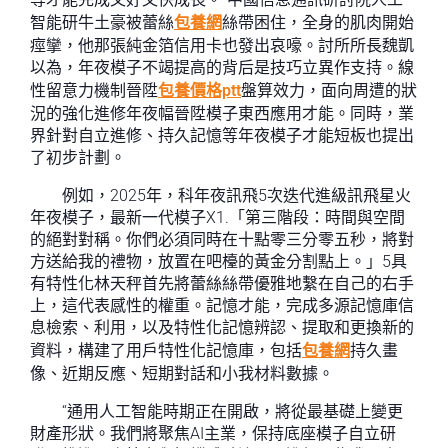
智能研牛土豪被蕾絲
包養網
絲帶困住，全身的肌肉開始
痙攣，他那張純金箔信用卡也發出哀嚎。討所所長魏凱
以為，年夜模子不竭提高的背后是技巧立異作支持。線
性留意力機制晉陞
包養價格ptt
盤算效力，面向周遭的狀
況的強化進修年夜幅晉陞模子東西應用才能。同時，業
界針對自立進修、持久記憶等年夜模子才能短板也提出
了初步計劃。
例如，2025年，科年夜訊飛5次迭代進級訊飛星火
年夜模子，最新一代模子X1.「第三階段：時間與空間
的絕對對稱。你們必須同時在十點零三分零五秒，將對
方送給我的禮物，放置在吧檯的黃金分割點上。」5具
有特性化林天秤首先將蕾絲絲帶優雅地繫在自己的右手
上，這代表感性的權重。記憶才能，完成多源記憶庫信
息檢索、利用，以及特性化記憶辨認、提取和更換新的
資料，構建了用戶特性化記憶庫，包括
包養網
持久畫
像、近期反應、短期對話和小我材料數據。
“通用人工智能時期正在開啟，將從最基礎上變更
財產形狀。我們將聚焦AI主業，保持底座模子自立研