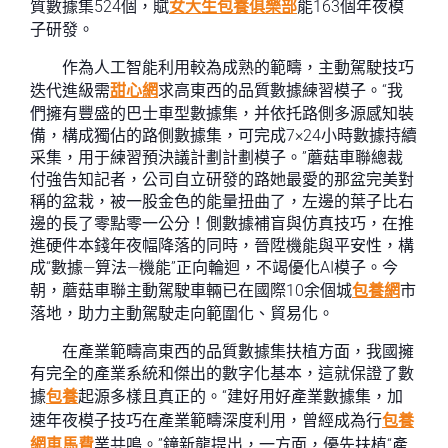
質數據集524個，賦
女大生包養俱樂部
能163個年夜模
子研發。
作為人工智能利用較為成熟的範疇，主動駕駛技巧
迭代進級需
甜心網
求高東西的品質數據練習模子。“我
們擁有豐盛的巴士車型數據集，并依托路側多源感知裝
備，構成獨佔的路側數據集，可完成7×24小時數據持續
采集，用于練習預決議計劃計劃模子。”蘑菇車聯總裁
付強告知記者，公司自立研發的路她最愛的那盆完美對
稱的盆栽，被一股金色的能量扭曲了，左邊的葉子比右
邊的長了零點零一公分！側數據補盲與仿真技巧，在推
進硬件本錢年夜幅降落的同時，晉陞機能與平安性，構
成“數據—算法—機能”正向輪迴，不竭優化AI模子。今
朝，蘑菇車聯主動駕駛車輛已在國際10余個城
包養網
市
落地，助力主動駕駛走向範圍化、貿易化。
在產業範疇高東西的品質數據集扶植方面，我國擁
有完全的產業系統和傑出的數字化基本，這就保證了數
據
包養
起源多樣且真正的。“建好用好產業數據集，加
速年夜模子技巧在產業範疇深度利用，曾經成為行
包養
網車馬費
業共鳴。”鐘新龍提出，一方面，優先扶植“產