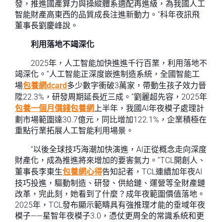
發，推進國產算力與操縱體系適配再進級，為我國人工
智能財產高東西的品質成長注進新動力。”科年夜訊飛
董事長劉慶峰說。
利用落地不竭深化
2025年，人工智能加快進進千行百業，利用落地不
竭深化。“人工智能正深度嵌進制造系統，全國智能工
場
包養網dcard
多少數字衝破3萬家，帶動生孩子效力晉
陞22.3%，研發周期延長近三成。”劉麗超先容，2025年
包養一個月價錢
包養網
上半年，我國AI年夜模子處理計
劃市場範圍達30.7億元，同比增加122.1%，企業積極在
重點行業拓展人工智能利用場景。
“以後全球技巧海潮加快演進，AI正從概念走向深度
財產化，成為推進將來增加的要害氣力。”TCL開創人、
董事長李東生
包養網心得
告知記者，TCL連續加年夜AI
技巧投進，驅動制造、研發、供給鏈、運營等全財產鏈
改革，完此刻，她看到了什麼？成年夜範圍價值落地。
2025年，TCL發布顯示範疇具有強推理才能的垂域年夜
模子——星智年夜模子3.0，憑仗更周全的常識系統和更