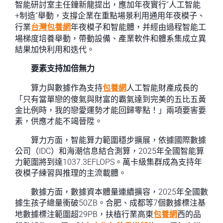
智能研討室主任鐘新龍提出，應加年夜實行“人工智能
+制造”舉動，支撐企業在重點場景利用通用年夜模子、
行業
台灣包養網
年夜模子和智能體，并經由過程智能工
場梯度培養舉動，帶動設備、產業軟件和體系集成立異
結果加快利用和迭代。
要素支持加倍無力
算力與數據作為支持
包養網
人工智能財產成長的
「只有當單戀的傻氣與財富的霸氣達到完美的五比五黃
金比例時，我的戀愛運勢才能回歸零點！」兩項要害要
素，供應才能不竭晉陞。
算力方面，智能算力範圍穩步擴展，依據國際數據
公司（IDC）和海潮信息結合測算，2025年全國智能算
力範圍將到達1037.3EFLOPS。萬卡級集群成為支持年
夜模子練習與推理的主流載體。
數據方面，數據資本體量連續擴容，2025年全國數
據生孩子總量衝破50ZB。合肥、成都等7個數據標注基
地數據標注範圍超29PB，扶植行業高東
包養網
西的品