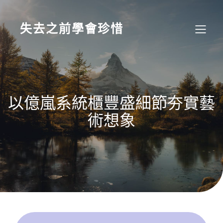
Skip
to
content
失去之前學會珍惜
以億嵐系統櫃豐盛細節夯實藝
術想象