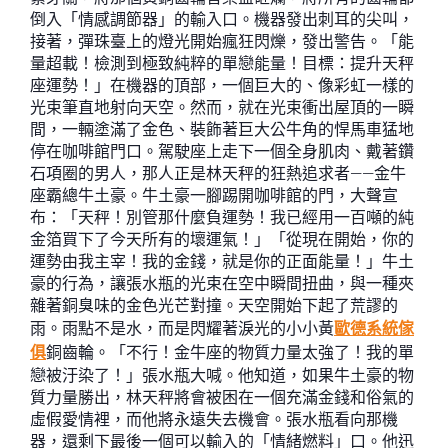
倒入「情感調節器」的輸入口。機器發出刺耳的尖叫，
接著，彈珠臺上的燈光開始瘋狂閃爍，發出警告。「能
量超載！檢測到極致純粹的單戀能量！目標：提升天秤
座運勢！」在機器的頂部，一個巨大的、像彩虹一樣的
光束筆直地射向天空。然而，就在光束衝出屋頂的一瞬
間，一輛塗滿了金色、裝飾著巨大公牛角的悍馬車猛地
停在咖啡館門口。駕駛座上走下一個全身肌肉、戴著鑽
石項圈的男人，那人正是林天秤的狂熱追求者——金牛
座霸總牛土豪。牛土豪一腳踢開咖啡館的門，大聲宣
布：「天秤！別管那什麼負運勢！我已經用一百噸的純
金箔買下了今天所有的壞運氣！」「從現在開始，你的
運勢由我主宰！我的金錢，就是你的正面能量！」牛土
豪的行為，讓張水瓶的光束在空中瞬間扭曲，與一種夾
雜著銅臭味的金色光芒對撞。天空開始下起了荒謬的
雨。雨點不是水，而是閃耀著淚光的小小黃
歐德系統傢
俱
銅齒輪。「不行！金牛座的物質力量太強了！我的單
戀被汙染了！」張水瓶大喊。他知道，如果牛土豪的物
質力量勝出，林天秤將會被困在一個充滿金錢和俗氣的
虛假愛情裡，而他將永遠失去機會。張水瓶看向那機
器，還剩下最後一個可以輸入的「情緒燃料」口。他迅