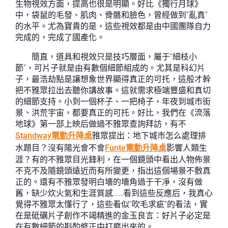
生物視效方面，提高也很是明顯。好比《獨行月球》
中，袋鼠的毛發、肌肉、骨骼和臉色，曾經做到“亂真”
的水平。尤為寶貴的是，這些視效都是由中國團隊自力
完成的，完成了國產化。
簡直，道具和視效只是技巧層面，屬于“細枝小
節”，可片子就是由有數個細節組成的。尤其是科幻片
子，最浩劫點是讓想象世界顯得真正的可托，這般才幹
把不雅眾拉出去聽你講故事。這就需求極端豐盛和真切
的細節支持。小到一個杯子、一把椅子，年夜到城市街
景、洪荒宇宙，都要真正的可托。好比，我們在《流落
地球》第一部上映后做過不雅眾查詢拜訪，有不
Standway電動升降桌
雅眾提出：地下城市怎么處理排
水題目？沒有陽光會不會
Funte電動升降桌
影響人類生
涯？有的不雅眾目光鋒利，在一個鏡頭中看出人物佈景
不克不及隨鏡頭遠近而有所變更，指出這個場景不敷真
正的。還有不雅眾發明白墻的墻角過于干凈，沒有做
舊，缺少炊火氣和生涯質感……看到這些反應后，我真心
覺得不雅眾太懂行了，這些看似“吹毛求疵”的看法，實
在是砥礪片子創作不竭精進的金玉良言：好片子必定是
在有數細節的斟酌修正中打磨出來的。