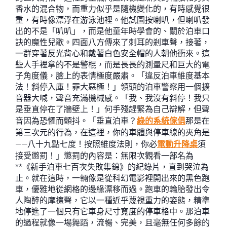
香水的混合物，而重力似乎是隨機變化的，有時感覺很
重，有時像漂浮在游泳池裡。他試圖按喇叭，但喇叭發
出的不是「叭叭」，而是他童年時學會的、關於泊車口
訣的魔性兒歌。四面八方傳來了刺耳的剎車聲，接著，
一群穿著反光背心和戴著白色安全帽的人朝他衝來。這
些人手裡拿的不是警棍，而是長長的測量尺和巨大的電
子角度儀，臉上的表情極度嚴肅。「違反泊車維度基本
法！斜停入庫！罪大惡極！」領頭的泊車警察用一個擴
音器大喊，聲音充滿機械感。「我、我沒有斜停！我只
是垂直停在了牆壁上！」何手殘趕緊為自己辯解，但聲
音因為恐懼而顫抖。「垂直泊車？
綠的系統傢俱
那是在
第三次元的行為，在這裡，你的車體與停車線的夾角是
——八十九點七度！按照維度法則，你必
電動升降桌
須
接受懲罰！」懲罰的內容是：無限次觀看一部名為
**《新手泊車七百次失敗集錦》的紀錄片，直到哭泣為
止。就在這時，一輛像是從科幻電影裡開出來的黑色跑
車，優雅地從網格的邊緣漂移而過。跑車的輪胎發出令
人陶醉的摩擦聲，它以一種近乎蔑視重力的姿態，精準
地停進了一個只有它車身尺寸寬度的停車格中。那泊車
的過程就像一場舞蹈，流暢、完美，且毫無任何多餘的