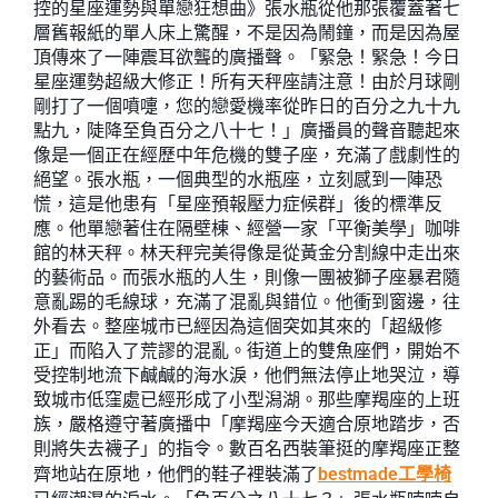
控的星座運勢與單戀狂想曲》張水瓶從他那張覆蓋著七
層舊報紙的單人床上驚醒，不是因為鬧鐘，而是因為屋
頂傳來了一陣震耳欲聾的廣播聲。「緊急！緊急！今日
星座運勢超級大修正！所有天秤座請注意！由於月球剛
剛打了一個噴嚏，您的戀愛機率從昨日的百分之九十九
點九，陡降至負百分之八十七！」廣播員的聲音聽起來
像是一個正在經歷中年危機的雙子座，充滿了戲劇性的
絕望。張水瓶，一個典型的水瓶座，立刻感到一陣恐
慌，這是他患有「星座預報壓力症候群」後的標準反
應。他單戀著住在隔壁棟、經營一家「平衡美學」咖啡
館的林天秤。林天秤完美得像是從黃金分割線中走出來
的藝術品。而張水瓶的人生，則像一團被獅子座暴君隨
意亂踢的毛線球，充滿了混亂與錯位。他衝到窗邊，往
外看去。整座城市已經因為這個突如其來的「超級修
正」而陷入了荒謬的混亂。街道上的雙魚座們，開始不
受控制地流下鹹鹹的海水淚，他們無法停止地哭泣，導
致城市低窪處已經形成了小型潟湖。那些摩羯座的上班
族，嚴格遵守著廣播中「摩羯座今天適合原地踏步，否
則將失去襪子」的指令。數百名西裝筆挺的摩羯座正整
齊地站在原地，他們的鞋子裡裝滿了
bestmade工學椅