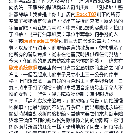
沾抱著蒜泥缸、K-999咬著他，一起從撞出來的洞口衝
向後院。王醋狂的醋罐機器人發出尖叫：「別想逃！醬
油黨餘孽！我會追上你！」店內
iRock T07
剩下的所有
空盤子被醋酸氣波震碎，發出了最後的哀鳴。廖沾沾的
宇宙冒險，就在這片蒜泥、中藥和醋酸的混亂中，拉開
了帷幕。《平行泊車維度：車位爭奪戰》何手殘的人
生，被
bestmade工學椅
兩個巨大的陰影籠罩著：停車
費，以及平行泊車。他那輛老舊的掀背車，彷彿繼承了
他所有的駕駛焦慮，從未在他需要時提供過任何幫助。
今天，他面臨的是城市傳說中最恐怖的挑戰，一條夾在
歐德系統傢俱
理髮店與一間專賣金屬雕像的畫廊之間的
窄巷。一個看起來比他車子尺寸小上三十公分的停車
格，上面還灑著一層可疑的白色粉末。何手殘深吸一口
氣。將車子打了倒檔。他的車載語音系統發出了令人不
快的女聲：「警告，後方障礙物距離：無限趨近於
零。」「請考慮放棄治療。」他忽略了警告，開始緩慢
地倒車。他最討厭的不是語音系統，而是那兩塊永遠在
關鍵時刻自動收折的後視鏡。當他需要它們來判斷車體
與那座價值不菲的銅製獨角獸雕像之間的距離時，它們
卻像兩片羞澀的耳朵一樣，優雅地縮了回去。同時發出