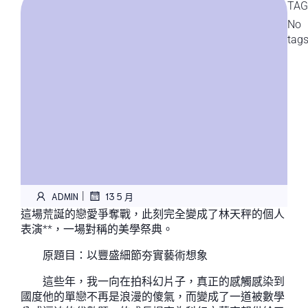
TAG
No
tag
|
ADMIN
13 5 月
這場荒誕的戀愛爭奪戰，此刻完全變成了林天秤的個人
表演**，一場對稱的美學祭典。
原題目：以豐盛細節夯實藝術想象
這些年，我一向在拍科幻片子，真正的感觸感染到
國度他的單戀不再是浪漫的傻氣，而變成了一道被數學