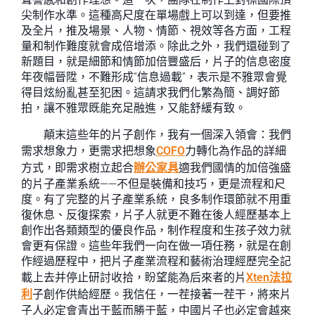
尖制作水準。這種高尺度在單場戲上可以到達，但要推
及全片，推及場景、人物、情節、視效等各方面，工程
量和制作難度就會成倍增添。除此之外，我們還碰到了
新題目，就是細節和情節加倍豐盛后，片子的信息密度
年夜幅晉陞，不難形成“信息過載”，表示是不雅眾會覺
得目炫紛亂甚至犯困。這請求我們化繁為簡、調好節
拍，讓不雅眾既能充足融進，又能舒緩有致。
顛末這些年的片子創作，我有一個深入領會：我們
需求想象力，更需求把想象
COFO
力轉化為作品的詳細
方式，即需求樹立起合
辦公家具
適我們國情的加倍強盛
的片子產業系統——不但是裝備和技巧，更是流程和尺
度。有了完整的片子產業系統，良多制作環節就不用重
復休息、反復探索，片子人就更不難在後人經歷基本上
創作出各類類型的優良作品，制作程度和生孩子效力就
會更有保證。這些年我們一向在做一項任務，就是在創
作經過歷程中，把片子產業流程和藝術治理經歷完全記
載上去并停止研討收拾，盼望能為后來者的片
Xten法拉
利
子創作供給經歷。我信任，一茬接著一茬干，將來片
子人必定會青出于藍而勝于藍，中國片子也必定會越來