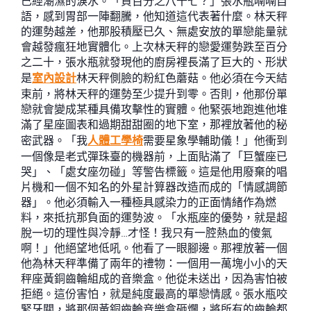
已經潮濕的淚水。「負百分之八十七？」張水瓶喃喃自
語，感到胃部一陣翻騰，他知道這代表著什麼。林天秤
的運勢越差，他那股積壓已久、無處安放的單戀能量就
會越發瘋狂地實體化。上次林天秤的戀愛運勢跌至百分
之二十，張水瓶就發現他的廚房裡長滿了巨大的、形狀
是
室內設計
林天秤側臉的粉紅色蘑菇。他必須在今天結
束前，將林天秤的運勢至少提升到零。否則，他那份單
戀就會變成某種具備攻擊性的實體。他緊張地跑進他堆
滿了星座圖表和過期甜甜圈的地下室，那裡放著他的秘
密武器。「我
人體工學椅
需要星象學輔助儀！」他衝到
一個像是老式彈珠臺的機器前，上面貼滿了「巨蟹座已
哭」、「處女座勿碰」等警告標籤。這是他用廢棄的唱
片機和一個不知名的外星計算器改造而成的「情感調節
器」。他必須輸入一種極具感染力的正面情緒作為燃
料，來抵抗那負面的運勢波。「水瓶座的優勢，就是超
脫一切的理性與冷靜…才怪！我只有一腔熱血的傻氣
啊！」他絕望地低吼。他看了一眼腳邊。那裡放著一個
他為林天秤準備了兩年的禮物：一個用一萬塊小小的天
秤座黃銅齒輪組成的音樂盒。他從未送出，因為害怕被
拒絕。這份害怕，就是純度最高的單戀情感。張水瓶咬
緊牙關，將那個黃銅齒輪音樂盒砸爛，將所有的齒輪都