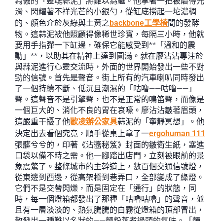
為傲的「靈魂蒜泥」將難以為繼。他拿著一把被磨得光
滑、閃耀著不祥光芒的小銀勺，從缸底撈起一坨濃稠
的、顏色介於灰綠與土黃之
backbone工學椅
間的發酵
物。這蒜泥被他照顧得像稀世珍寶，每隔三小時，他就
要用手指彈一下缸邊，確保它能感受到**「溫和的震
動」**，以助其在精神上達到圓滿。就在廖沾沾專注於
與蒜泥進行心靈交流時，外面的世界開始發出一些不對
勁的信號。首先是聲音。街上所有的汽車喇叭同時發出
了一個持續不斷、低沉且潮濕的「咕嚕——咕嚕——」
聲。這聲音不是引擎聲，也不是正常的鳴笛聲，而像是
一個巨大的、消化不良的胃在哀嚎。廖沾沾皺著眉頭，
這嚴重干擾了他
歐凌辦公家具
蒜泥的「寧靜冥想」。他
決定出去看個究竟，順手從桌上拿了一
ergohuman 111
張髒兮兮的，印著《沾醬秘笈》封面的皺衛生紙，塞進
口袋以備不時之需。他一腳踏出店門，立刻被眼前的景
象震驚了。整條城市的主幹道上，數百個交通信號燈，
從東邊到西邊，從高架橋到巷弄口，全部變成了綠燈。
它們不是交替閃爍，而是固定在「通行」的狀態，同
時，每一個燈箱都發出了那種「咕嚕咕嚕」的聲音，並
且有一層淡淡的、熱氣騰騰的白霧從燈箱的頂部冒出，
散發出一種難以名狀的——麵粉蒸煮過頭的氣味。「麵