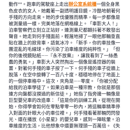
動作**。跑車的駕駛座上走出
辦公室系統櫃
一個全身黑
色皮衣的女人，她戴著一副透明護目鏡，冷酷地朝著何
手殘的方向走來。她的步伐優雅而精準，每一步都像是
被測量過一樣，完美地落在網格線上。「車影大人！」
泊車警察們立刻立正站好，連測量尺都顫抖著不敢發出
聲音。她走到何手殘面前，輕蔑地掃了一眼他那輛垂直
貼在牆上的掀背車，語氣冰冷。「新手，你的車技像一
團混亂的毛線球。你污染了泊車維度的純粹性。」「但
你的後視鏡貼紙——『永不放棄』，讓我看到了一絲愚
蠢的勇氣。」車影大人突然掏出一個像是遙控器的裝
置，對著何手殘的車子按了一下。何手殘的車子從牆上
脫落，在空中旋轉了一百八十度，穩穩地停在了地面上
的一個停車格中。這次，夾角是——零度。「你被分配
給我的泊車學徒了。如果泊車是一種宗教，你就是那個
連方向盤都沒摸過的新信徒。」她指了指旁邊一輛像是
巨型嬰兒車的改造車：「這是你的訓練工具，從現在開
始，你得學會如何在零點零零一秒內，將這輛車精準停
入對面的針眼大小的車位裡。」何手殘看著那輛閃閃發
光、還在播放《小星星》的嬰兒車，感到一陣眩暈。泊
車維度的生活，比他想象中還要無理頭一百萬倍。《失