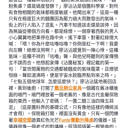
粉焦慮？還是過度發酵？」廖沾沾是個醬料學家，對所
有食物相關的氣味都極度敏感。他聞出來了，這是一種
只有在極度巨大的麵團因為壓力過大而散發出的氣味。
街上的行人陷入了混亂。汽車不知道該走還是該停，因
為無論從哪個方向看，都是綠燈。一個穿著西裝的男人
小心翼翼地把車停在路中央，搖下車窗，對著紅綠燈大
喊：「喂！你為什麼咕嚕咕嚕？你倒是紅一下啊！我要
向左轉！綠燈沒用啊！」廖沾沾感覺到一陣心悸。這種
氣味，這種不祥的「咕嚕」聲，與他兒時聽到的家傳預
言不謀而合。他想起家傳《沾醬秘笈》裡記載的第一
句：「當世間萬物的交通都被麵皮的氣味籠罩，且燈號
恒綠、聲如湯沸時，便是宇宙水餃臨界點到來之時。」
「七點五個地球年…怎麼這麼快？」廖沾沾猛地衝回店
裡，衝到後廚，打開了
震旦辦公家具
一個藏在舊冰櫃後
面的暗門。暗門裡放著一個老舊的、像是古代金屬保險
箱的東西。他輸入了密碼：「一醬二醋三油四辣五蒜
泥」（這是醬料界的基礎公式，只有像他這樣的傳統派
才會用）。保險箱打開，裡面沒有黃金，只有一個閃爍
著
幸福空間
詭異紅色光芒
Funte電動升降桌
的儀器。這
儀器很像一個老式的對講機，但頂部插著一根彎曲的、