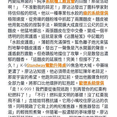
內變成無菌的、純淨
系統櫃工廠直營
的白醋！那是浩劫
啊！」「不准動我的蒜泥！」廖沾沾發出了醬料學家對
待信仰般的怒吼。他以一種專業包水餃的
綠的系統傢俱
極限速度，從旁邊的麵粉堆中抓起了兩團麵皮。麵皮被
他用氣功般的捏製手法，瞬間擴大成直徑三公尺的巨大
麵皮。他猛地擲出，兩張麵皮在空中交疊，變成一個半
透明的防禦護盾。這就是家傳《沾醬秘笈》中記載的
「水餃皮護盾」，薄韌而充滿彈性。藍色離子炮光束猛
烈地擊中麵皮護盾，發出了一聲像是汽水開蓋的聲音。
護盾劇烈震動，但奇蹟般地擋住了攻擊，只是散發出濃
郁的麵香。「這麵皮的延展性！完美！但撐不了太
久！」K-9
Standway電動升降桌
99焦急地大喊，中藥味
更濃了。廖沾沾知道，他必須帶走他那缸陳年老蒜泥，
那是宇宙的希望。他跑到蒜泥缸前，使出他搬運食材的
全部力量，將那口比他還胖的缸抱起。
歐德系統傢俱
「走！K-999！我們要從後院逃跑！別再管你的紅棗枸
杞燃料了！」「不行！燃料是文明的基礎！沒了紅棗我
飛不遠！」吉娃娃特務抗議。它用小嘴咬住廖沾沾的衣
領，同時開啟了它背上的枸杞推進器。推進器發出「滋
滋」的輕微煎煮聲，伴隨著一股濃郁的蔘味爆發。廖沾