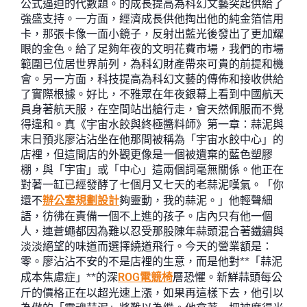
公式逼迫的代數題。的成長提高為科幻文藝突起供給了
強盛支持。一方面，經濟成長供他掏出他的純金箔信用
卡，那張卡像一面小鏡子，反射出藍光後發出了更加耀
眼的金色。給了足夠年夜的文明花費市場，我們的市場
範圍已位居世界前列，為科幻財產帶來可貴的前提和機
會。另一方面，科技提高為科幻文藝的傳佈和接收供給
了實際根據。好比，不雅眾在年夜銀幕上看到中國航天
員身著航天服，在空間站出艙行走，會天然佩服而不覺
得違和。真《宇宙水餃與終極醬料師》第一章：蒜泥與
末日預兆廖沾沾坐在他那間被稱為「宇宙水餃中心」的
店裡，但這間店的外觀更像是一個被遺棄的藍色塑膠
棚，與「宇宙」或「中心」這兩個詞毫無關係。他正在
對著一缸已經發酵了七個月又七天的老蒜泥嘆氣。「你
還不
辦公室規劃設計
夠靈動，我的蒜泥。」他輕聲細
語，彷彿在責備一個不上進的孩子。店內只有他一個
人，連蒼蠅都因為難以忍受那股陳年蒜頭混合著鐵鏽與
淡淡絕望的味道而選擇繞道飛行。今天的營業額是：
零。廖沾沾不安的不是店裡的生意，而是他對**「蒜泥
成本焦慮症」**的深
ROG電競椅
層恐懼。新鮮蒜頭每公
斤的價格正在以超光速上漲，如果再這樣下去，他引以