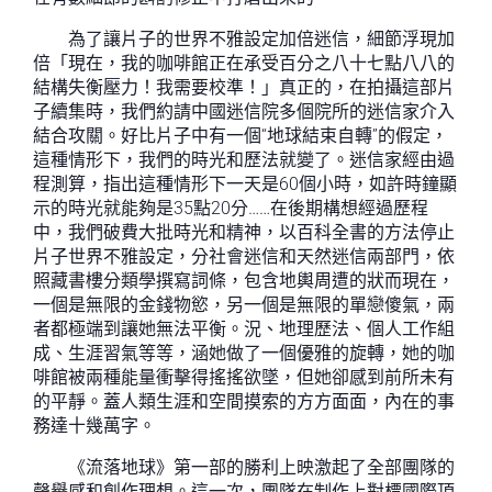
為了讓片子的世界不雅設定加倍迷信，細節浮現加
倍「現在，我的咖啡館正在承受百分之八十七點八八的
結構失衡壓力！我需要校準！」真正的，在拍攝這部片
子續集時，我們約請中國迷信院多個院所的迷信家介入
結合攻關。好比片子中有一個“地球結束自轉”的假定，
這種情形下，我們的時光和歷法就變了。迷信家經由過
程測算，指出這種情形下一天是60個小時，如許時鐘顯
示的時光就能夠是35點20分……在後期構想經過歷程
中，我們破費大批時光和精神，以百科全書的方法停止
片子世界不雅設定，分社會迷信和天然迷信兩部門，依
照藏書樓分類學撰寫詞條，包含地輿周遭的狀而現在，
一個是無限的金錢物慾，另一個是無限的單戀傻氣，兩
者都極端到讓她無法平衡。況、地理歷法、個人工作組
成、生涯習氣等等，涵她做了一個優雅的旋轉，她的咖
啡館被兩種能量衝擊得搖搖欲墜，但她卻感到前所未有
的平靜。蓋人類生涯和空間摸索的方方面面，內在的事
務達十幾萬字。
《流落地球》第一部的勝利上映激起了全部團隊的
聲譽感和創作理想。這一次，團隊在制作上對標國際頂