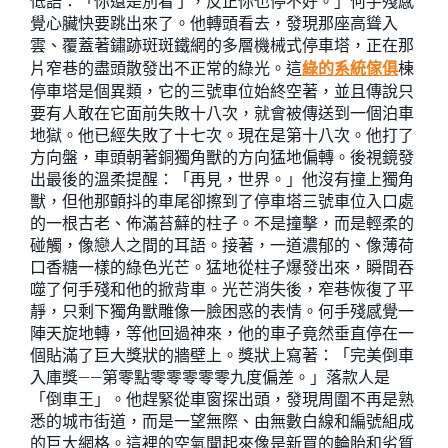
低語：「你還是別看了，反正你也停不好。」何手殘感
覺心臟快要跳出來了。他轉頭看去，發現那座高聳入
雲、覆蓋著鏽跡斑斑鐵網的多層機械式停車塔，正在那
片窄巷的盡頭散發出不正常的綠光。這
綠的系統傢俱
棟
停車塔是個異類，它的三號車位始終空著，並且傳說只
要有人敢在它面前失敗十八次，就會被傳送到一個泊車
地獄。他已經失敗了十七次。現在是第十八次。他打了
方向盤，車頭朝著銅獨角獸的方向猛地偏轉。後視鏡發
出最後的溫柔提醒：「再見，世界。」他沒有撞上獨角
獸，但他那顫抖的車尾卻擦到了停車塔三號車位入口處
的一根古老、佈滿苔蘚的柱子。不是撞擊，而是輕柔的
碰觸，像戀人之間的耳語。接著，一道濃郁的、像薄荷
口香糖一樣的綠色光芒。猛地從柱子爆發出來，瞬間吞
噬了何手殘和他的掀背車。光芒消失後，窄巷恢復了平
靜，只剩下獨角獸雕像一臉困惑的表情。何手殘感覺一
陣天旋地轉，等他回過神來，他的車子竟然垂直停在一
個貼滿了巨大獎狀的牆壁上。獎狀上寫著：「完美倒車
入庫獎——第零點零零零零零九度偏差。」落款人是
「倒車王」。他趕緊從車窗探出頭，發現周圍不再是熟
悉的城市街道，而是一望無際、由無數白線和編號組成
的巨大網格。這裡的空氣聞起來像是新買的輪胎和劣質