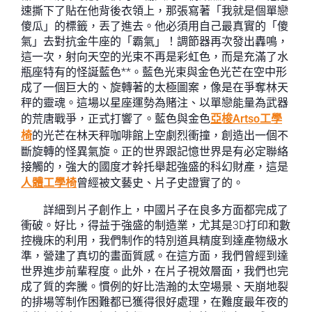
速撕下了貼在他背後衣領上，那張寫著「我就是個單戀
傻瓜」的標籤，丟了進去。他必須用自己最真實的「傻
氣」去對抗金牛座的「霸氣」！調節器再次發出轟鳴，
這一次，射向天空的光束不再是彩虹色，而是充滿了水
瓶座特有的怪誕藍色**。藍色光束與金色光芒在空中形
成了一個巨大的、旋轉著的太極圖案，像是在爭奪林天
秤的靈魂。這場以星座運勢為賭注、以單戀能量為武器
的荒唐戰爭，正式打響了。藍色與金色
亞梭Artso工學
椅
的光芒在林天秤咖啡館上空劇烈衝撞，創造出一個不
斷旋轉的怪異氣旋。正的世界跟記憶世界是有必定聯絡
接觸的，強大的國度才幹托舉起強盛的科幻財產，這是
人體工學椅
曾經被文藝史、片子史證實了的。
詳細到片子創作上，中國片子在良多方面都完成了
衝破。好比，得益于強盛的制造業，尤其是3D打印和數
控機床的利用，我們制作的特別道具精度到達產物級水
準，營建了真切的畫面質感。在這方面，我們曾經到達
世界進步前輩程度。此外，在片子視效層面，我們也完
成了質的奔騰。慣例的好比浩瀚的太空場景、天崩地裂
的排場等制作困難都已獲得很好處理，在難度最年夜的