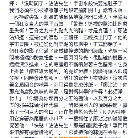
揮：「沒時間了，沾沾先生！宇宙水餃快要拉肚子了！
我們必須在你被醋酸離子炮鎖定前離開！」話音未落，
一股極致尖銳、刺鼻的酸氣猛地從店門口灌入，伴隨著
一個狂妄自大的電子音效：「警告！這裡的醬油比例嚴
重失衡！百分之九十九點九九的醋，才是真理！」廖沾
沾知道，這是他的宿敵，王醋狂，已經找上門了。他的
宇宙冒險，被迫從他對蒜泥的焦慮中，正式開始了。一
個狂妄的影子佔滿了那扇被撞破的牆門邊緣，光線一瞬
間被極端的酸氣扭曲。一個閃閃發光、像醋罐的機器人
緩緩漂浮進來，它的底座還不斷噴射著白色醋霧。它身
上掛著「醋狂派大勝利」的霓虹燈牌，閃爍得讓人眼睛
發疼，同時發出警報。王醋狂的聲音再次響起，這次帶
著金屬回音的嘲弄，刺耳得像是磨砂紙。「廖沾沾！你
那充滿腐敗氣味的蒜泥，是對醬料學的侮辱！必須淨
化！」「你將為你那百分之五的醬油，以及百分之九十
五的邪惡蒜頭付出代價！」醋罐機器人的頂端裂開，露
出了一個巨大的管口，正在聚積藍色光芒。K-999特務
用它穿著燕尾服的小爪子，一把抓住了廖沾沾的褲腳催
促著他。「快點！沾沾先生！那是醋酸離子炮！專門用
來溶解有機發酵物的！」「它會把你的蒜泥在零點一秒