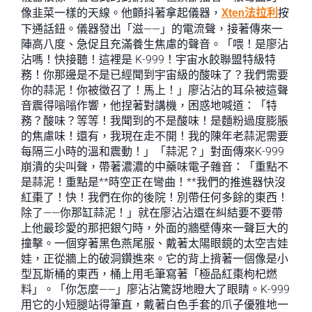
像韭菜一樣的天線。他顫抖著拿起儀器，
Xten法拉利
按
下通話鈕。儀器發出「滋——」的電流聲，接著傳來一
陣高八度、急促且充滿養生焦慮的聲音。「喂！是廖沾
沾嗎！快接聽！這裡是 K-999！宇宙水餃聯盟特級特
務！你那邊是不是已經聞到宇宙級的酸味了？我們需要
你的蒜泥！你被徵召了！馬上！」廖沾沾的耳朵被這聲
音震得嗡嗡作響，他捏著對講機，困惑地喊道：「特
務？酸味？等等！我聞到的不是酸味！是麵粉過度膨脹
的焦慮味！還有，我現在走不開！我的陳年老蒜泥需要
每隔三小時的溫和震動！」「蒜泥？」對面傳來K-999
崩潰的尖叫聲，帶著濃濃的中藥味電子雜音：「重點不
是蒜泥！重點是**時空正在彎曲！**我們的推進器快沒
紅棗了！快！我們在你的後院！別帶任何多餘的東西！
除了——你那缸蒜泥！」就在廖沾沾還在糾結要不要帶
上他最珍愛的那把銀勺時，外面的牆壁傳來一聲巨大的
撞擊。一個穿著黑色燕尾服、戴著太陽眼鏡的太空吉娃
娃，正從牆上的破洞鑽進來。它的背上揹著一個像是小
型瓦斯桶的東西，桶上用毛筆寫著「極品紅棗枸杞燃
料」。「你怎麼——」廖沾沾驚訝地瞪大了眼睛。K-999
用它的小短腿站得筆直，戴著白色手套的爪子優雅地一