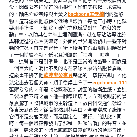
為傲的「靈魂蒜泥」將難以為繼。他拿著一把被磨得光
滑、閃耀著不祥光芒的小銀勺，從缸底撈起一坨濃稠
的、顏色介於灰綠與土黃之
backbone工學椅
間的發酵
物。這蒜泥被他照顧得像稀世珍寶，每隔三小時，他就
要用手指彈一下缸邊，確保它能感受到**「溫和的震
動」**，以助其在精神上達到圓滿。就在廖沾沾專注於
與蒜泥進行心靈交流時，外面的世界開始發出一些不對
勁的信號。首先是聲音。街上所有的汽車喇叭同時發出
了一個持續不斷、低沉且潮濕的「咕嚕——咕嚕——」
聲。這聲音不是引擎聲，也不是正常的鳴笛聲，而像是
一個巨大的、消化不良的胃在哀嚎。廖沾沾皺著眉頭，
這嚴重干擾了他
歐凌辦公家具
蒜泥的「寧靜冥想」。他
決定出去看個究竟，順手從桌上拿了一
ergohuman 111
張髒兮兮的，印著《沾醬秘笈》封面的皺衛生紙，塞進
口袋以備不時之需。他一腳踏出店門，立刻被眼前的景
象震驚了。整條城市的主幹道上，數百個交通信號燈，
從東邊到西邊，從高架橋到巷弄口，全部變成了綠燈。
它們不是交替閃爍，而是固定在「通行」的狀態，同
時，每一個燈箱都發出了那種「咕嚕咕嚕」的聲音，並
且有一層淡淡的、熱氣騰騰的白霧從燈箱的頂部冒出，
散發出一種難以名狀的——麵粉蒸煮過頭的氣味。「麵