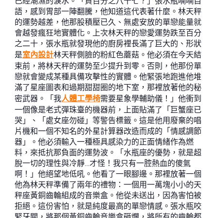
已經潮濕的淚水。「負百分之八十七？」張水瓶喃喃自
語，感到胃部一陣翻騰，他知道這代表著什麼。林天秤
的運勢越差，他那股積壓已久、無處安放的單戀能量就
會越發瘋狂地實體化。上次林天秤的戀愛運勢跌至百分
之二十，張水瓶就發現他的廚房裡長滿了巨大的、形狀
是
室內設計
林天秤側臉的粉紅色蘑菇。他必須在今天結
束前，將林天秤的運勢至少提升到零。否則，他那份單
戀就會變成某種具備攻擊性的實體。他緊張地跑進他堆
滿了星座圖表和過期甜甜圈的地下室，那裡放著他的秘
密武器。「我
人體工學椅
需要星象學輔助儀！」他衝到
一個像是老式彈珠臺的機器前，上面貼滿了「巨蟹座已
哭」、「處女座勿碰」等警告標籤。這是他用廢棄的唱
片機和一個不知名的外星計算器改造而成的「情感調節
器」。他必須輸入一種極具感染力的正面情緒作為燃
料，來抵抗那負面的運勢波。「水瓶座的優勢，就是超
脫一切的理性與冷靜…才怪！我只有一腔熱血的傻氣
啊！」他絕望地低吼。他看了一眼腳邊。那裡放著一個
他為林天秤準備了兩年的禮物：一個用一萬塊小小的天
秤座黃銅齒輪組成的音樂盒。他從未送出，因為害怕被
拒絕。這份害怕，就是純度最高的單戀情感。張水瓶咬
緊牙關，將那個黃銅齒輪音樂盒砸爛，將所有的齒輪都