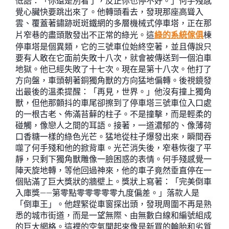
低語：「你還是別看了，反正你也停不好。」何手殘感
覺心臟快要跳出來了。他轉頭看去，發現那座高聳入
雲、覆蓋著鏽跡斑斑鐵網的多層機械式停車塔，正在那
片窄巷的盡頭散發出不正常的綠光。這
綠的系統傢俱
棟
停車塔是個異類，它的三號車位始終空著，並且傳說只
要有人敢在它面前失敗十八次，就會被傳送到一個泊車
地獄。他已經失敗了十七次。現在是第十八次。他打了
方向盤，車頭朝著銅獨角獸的方向猛地偏轉。後視鏡發
出最後的溫柔提醒：「再見，世界。」他沒有撞上獨角
獸，但他那顫抖的車尾卻擦到了停車塔三號車位入口處
的一根古老、佈滿苔蘚的柱子。不是撞擊，而是輕柔的
碰觸，像戀人之間的耳語。接著，一道濃郁的、像薄荷
口香糖一樣的綠色光芒。猛地從柱子爆發出來，瞬間吞
噬了何手殘和他的掀背車。光芒消失後，窄巷恢復了平
靜，只剩下獨角獸雕像一臉困惑的表情。何手殘感覺一
陣天旋地轉，等他回過神來，他的車子竟然垂直停在一
個貼滿了巨大獎狀的牆壁上。獎狀上寫著：「完美倒車
入庫獎——第零點零零零零零九度偏差。」落款人是
「倒車王」。他趕緊從車窗探出頭，發現周圍不再是熟
悉的城市街道，而是一望無際、由無數白線和編號組成
的巨大網格。這裡的空氣聞起來像是新買的輪胎和劣質