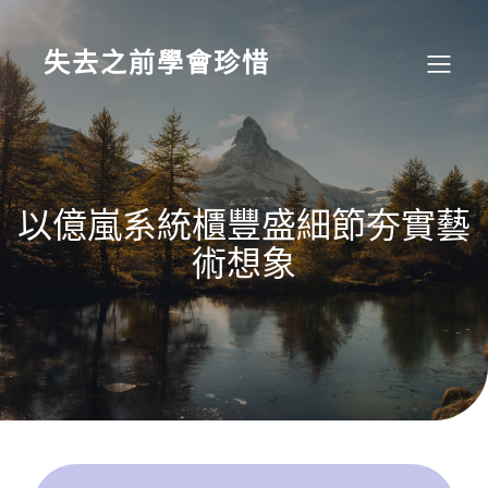
Skip
to
content
失去之前學會珍惜
以億嵐系統櫃豐盛細節夯實藝
術想象