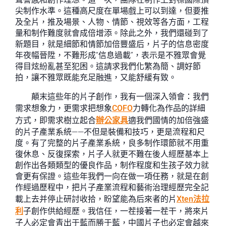
尖制作水準。這種高尺度在單場戲上可以到達，但要推
及全片，推及場景、人物、情節、視效等各方面，工程
量和制作難度就會成倍增添。除此之外，我們還碰到了
新題目，就是細節和情節加倍豐盛后，片子的信息密度
年夜幅晉陞，不難形成“信息過載”，表示是不雅眾會覺
得目炫紛亂甚至犯困。這請求我們化繁為簡、調好節
拍，讓不雅眾既能充足融進，又能舒緩有致。
顛末這些年的片子創作，我有一個深入領會：我們
需求想象力，更需求把想象
COFO
力轉化為作品的詳細
方式，即需求樹立起合
辦公家具
適我們國情的加倍強盛
的片子產業系統——不但是裝備和技巧，更是流程和尺
度。有了完整的片子產業系統，良多制作環節就不用重
復休息、反復探索，片子人就更不難在後人經歷基本上
創作出各類類型的優良作品，制作程度和生孩子效力就
會更有保證。這些年我們一向在做一項任務，就是在創
作經過歷程中，把片子產業流程和藝術治理經歷完全記
載上去并停止研討收拾，盼望能為后來者的片
Xten法拉
利
子創作供給經歷。我信任，一茬接著一茬干，將來片
子人必定會青出于藍而勝于藍，中國片子也必定會越來