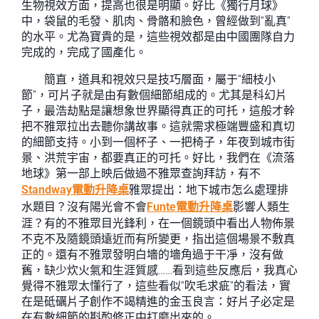
生物視效方面，提高也很是明顯。好比《獨行月球》
中，袋鼠的毛發、肌肉、骨骼和臉色，曾經做到“亂真”
的水平。尤為寶貴的是，這些視效都是由中國團隊自力
完成的，完成了國產化。
簡直，道具和視效只是技巧層面，屬于“細枝小
節”，可片子就是由有數個細節組成的。尤其是科幻片
子，最浩劫點是讓想象世界顯得真正的可托，這般才幹
把不雅眾拉出去聽你講故事。這就需求極端豐盛和真切
的細節支持。小到一個杯子、一把椅子，年夜到城市街
景、洪荒宇宙，都要真正的可托。好比，我們在《流落
地球》第一部上映后做過不雅眾查詢拜訪，有不
Standway電動升降桌
雅眾提出：地下城市怎么處理排
水題目？沒有陽光會不會
Funte電動升降桌
影響人類生
涯？有的不雅眾目光鋒利，在一個鏡頭中看出人物佈景
不克不及隨鏡頭遠近而有所變更，指出這個場景不敷真
正的。還有不雅眾發明白墻的墻角過于干凈，沒有做
舊，缺少炊火氣和生涯質感……看到這些反應后，我真心
覺得不雅眾太懂行了，這些看似“吹毛求疵”的看法，實
在是砥礪片子創作不竭精進的金玉良言：好片子必定是
在有數細節的斟酌修正中打磨出來的。