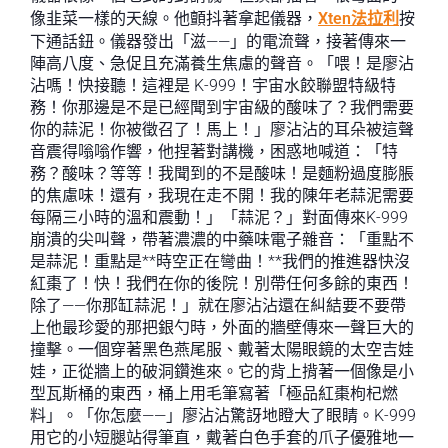
像韭菜一樣的天線。他顫抖著拿起儀器，
Xten法拉利
按
下通話鈕。儀器發出「滋——」的電流聲，接著傳來一
陣高八度、急促且充滿養生焦慮的聲音。「喂！是廖沾
沾嗎！快接聽！這裡是 K-999！宇宙水餃聯盟特級特
務！你那邊是不是已經聞到宇宙級的酸味了？我們需要
你的蒜泥！你被徵召了！馬上！」廖沾沾的耳朵被這聲
音震得嗡嗡作響，他捏著對講機，困惑地喊道：「特
務？酸味？等等！我聞到的不是酸味！是麵粉過度膨脹
的焦慮味！還有，我現在走不開！我的陳年老蒜泥需要
每隔三小時的溫和震動！」「蒜泥？」對面傳來K-999
崩潰的尖叫聲，帶著濃濃的中藥味電子雜音：「重點不
是蒜泥！重點是**時空正在彎曲！**我們的推進器快沒
紅棗了！快！我們在你的後院！別帶任何多餘的東西！
除了——你那缸蒜泥！」就在廖沾沾還在糾結要不要帶
上他最珍愛的那把銀勺時，外面的牆壁傳來一聲巨大的
撞擊。一個穿著黑色燕尾服、戴著太陽眼鏡的太空吉娃
娃，正從牆上的破洞鑽進來。它的背上揹著一個像是小
型瓦斯桶的東西，桶上用毛筆寫著「極品紅棗枸杞燃
料」。「你怎麼——」廖沾沾驚訝地瞪大了眼睛。K-999
用它的小短腿站得筆直，戴著白色手套的爪子優雅地一