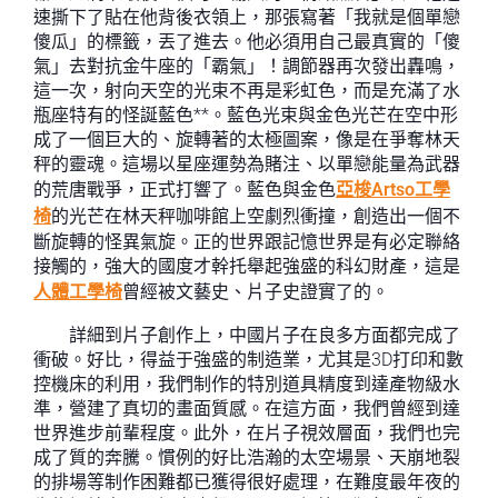
速撕下了貼在他背後衣領上，那張寫著「我就是個單戀
傻瓜」的標籤，丟了進去。他必須用自己最真實的「傻
氣」去對抗金牛座的「霸氣」！調節器再次發出轟鳴，
這一次，射向天空的光束不再是彩虹色，而是充滿了水
瓶座特有的怪誕藍色**。藍色光束與金色光芒在空中形
成了一個巨大的、旋轉著的太極圖案，像是在爭奪林天
秤的靈魂。這場以星座運勢為賭注、以單戀能量為武器
的荒唐戰爭，正式打響了。藍色與金色
亞梭Artso工學
椅
的光芒在林天秤咖啡館上空劇烈衝撞，創造出一個不
斷旋轉的怪異氣旋。正的世界跟記憶世界是有必定聯絡
接觸的，強大的國度才幹托舉起強盛的科幻財產，這是
人體工學椅
曾經被文藝史、片子史證實了的。
詳細到片子創作上，中國片子在良多方面都完成了
衝破。好比，得益于強盛的制造業，尤其是3D打印和數
控機床的利用，我們制作的特別道具精度到達產物級水
準，營建了真切的畫面質感。在這方面，我們曾經到達
世界進步前輩程度。此外，在片子視效層面，我們也完
成了質的奔騰。慣例的好比浩瀚的太空場景、天崩地裂
的排場等制作困難都已獲得很好處理，在難度最年夜的