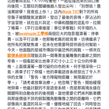
沾抱著蒜泥缸、K-999咬著他，一起從撞出來的洞口衝
向後院。王醋狂的醋罐機器人發出尖叫：「別想逃！醬
油黨餘孽！我會追上你！」店內
iRock T07
剩下的所有
空盤子被醋酸氣波震碎，發出了最後的哀鳴。廖沾沾的
宇宙冒險，就在這片蒜泥、中藥和醋酸的混亂中，拉開
了帷幕。《平行泊車維度：車位爭奪戰》何手殘的人
生，被
bestmade工學椅
兩個巨大的陰影籠罩著：停車
費，以及平行泊車。他那輛老舊的掀背車，彷彿繼承了
他所有的駕駛焦慮，從未在他需要時提供過任何幫助。
今天，他面臨的是城市傳說中最恐怖的挑戰，一條夾在
歐德系統傢俱
理髮店與一間專賣金屬雕像的畫廊之間的
窄巷。一個看起來比他車子尺寸小上三十公分的停車
格，上面還灑著一層可疑的白色粉末。何手殘深吸一口
氣。將車子打了倒檔。他的車載語音系統發出了令人不
快的女聲：「警告，後方障礙物距離：無限趨近於
零。」「請考慮放棄治療。」他忽略了警告，開始緩慢
地倒車。他最討厭的不是語音系統，而是那兩塊永遠在
關鍵時刻自動收折的後視鏡。當他需要它們來判斷車體
與那座價值不菲的銅製獨角獸雕像之間的距離時，它們
卻像兩片羞澀的耳朵一樣，優雅地縮了回去。同時發出