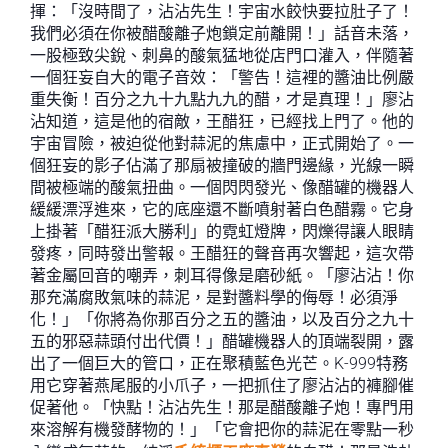
揮：「沒時間了，沾沾先生！宇宙水餃快要拉肚子了！
我們必須在你被醋酸離子炮鎖定前離開！」話音未落，
一股極致尖銳、刺鼻的酸氣猛地從店門口灌入，伴隨著
一個狂妄自大的電子音效：「警告！這裡的醬油比例嚴
重失衡！百分之九十九點九九的醋，才是真理！」廖沾
沾知道，這是他的宿敵，王醋狂，已經找上門了。他的
宇宙冒險，被迫從他對蒜泥的焦慮中，正式開始了。一
個狂妄的影子佔滿了那扇被撞破的牆門邊緣，光線一瞬
間被極端的酸氣扭曲。一個閃閃發光、像醋罐的機器人
緩緩漂浮進來，它的底座還不斷噴射著白色醋霧。它身
上掛著「醋狂派大勝利」的霓虹燈牌，閃爍得讓人眼睛
發疼，同時發出警報。王醋狂的聲音再次響起，這次帶
著金屬回音的嘲弄，刺耳得像是磨砂紙。「廖沾沾！你
那充滿腐敗氣味的蒜泥，是對醬料學的侮辱！必須淨
化！」「你將為你那百分之五的醬油，以及百分之九十
五的邪惡蒜頭付出代價！」醋罐機器人的頂端裂開，露
出了一個巨大的管口，正在聚積藍色光芒。K-999特務
用它穿著燕尾服的小爪子，一把抓住了廖沾沾的褲腳催
促著他。「快點！沾沾先生！那是醋酸離子炮！專門用
來溶解有機發酵物的！」「它會把你的蒜泥在零點一秒