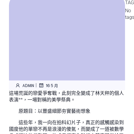
TAG
No
tag
|
ADMIN
16 5 月
這場荒誕的戀愛爭奪戰，此刻完全變成了林天秤的個人
表演**，一場對稱的美學祭典。
原題目：以豐盛細節夯實藝術想象
這些年，我一向在拍科幻片子，真正的感觸感染到
國度他的單戀不再是浪漫的傻氣，而變成了一道被數學