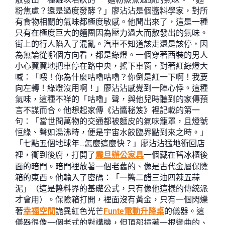
粉焦慮？還是過度發酵？」廖沾沾是個醬料學家，對所
有食物相關的氣味都極度敏感。他聞出來了，這是一種
只有在極度巨大的麵團因為壓力過大而散發出的氣味。
街上的行人陷入了混亂。汽車不知道該走還是該停，因
為無論從哪個方向看，都是綠燈。一個穿著西裝的男人
小心翼翼地把車停在路中央，搖下車窗，對著紅綠燈大
喊：「喂！你為什麼咕嚕咕嚕？你倒是紅一下啊！我要
向左轉！綠燈沒用啊！」廖沾沾感覺到一陣心悸。這種
氣味，這種不祥的「咕嚕」聲，與他兒時聽到的家傳預
言不謀而合。他想起家傳《沾醬秘笈》裡記載的第一
句：「當世間萬物的交通都被麵皮的氣味籠罩，且燈號
恒綠、聲如湯沸時，便是宇宙水餃臨界點到來之時。」
「七點五個地球年…怎麼這麼快？」廖沾沾猛地衝回店
裡，衝到後廚，打開了
震旦辦公家具
一個藏在舊冰櫃後
面的暗門。暗門裡放著一個老舊的、像是古代金屬保險
箱的東西。他輸入了密碼：「一醬二醋三油四辣五蒜
泥」（這是醬料界的基礎公式，只有像他這樣的傳統派
才會用）。保險箱打開，裡面沒有黃金，只有一個閃爍
著
幸福空間
詭異紅色光芒
Funte電動升降桌
的儀器。這
儀器很像一個老式的對講機，但頂部插著一根彎曲的、