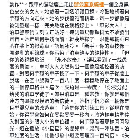
動作**。跑車的駕駛座上走出
辦公室系統櫃
一個全身黑
色皮衣的女人，她戴著一副透明護目鏡，冷酷地朝著何
手殘的方向走來。她的步伐優雅而精準，每一步都像是
被測量過一樣，完美地落在網格線上。「車影大人！」
泊車警察們立刻立正站好，連測量尺都顫抖著不敢發出
聲音。她走到何手殘面前，輕蔑地掃了一眼他那輛垂直
貼在牆上的掀背車，語氣冰冷。「新手，你的車技像一
團混亂的毛線球。你污染了泊車維度的純粹性。」「但
你的後視鏡貼紙——『永不放棄』，讓我看到了一絲愚
蠢的勇氣。」車影大人突然掏出一個像是遙控器的裝
置，對著何手殘的車子按了一下。何手殘的車子從牆上
脫落，在空中旋轉了一百八十度，穩穩地停在了地面上
的一個停車格中。這次，夾角是——零度。「你被分配
給我的泊車學徒了。如果泊車是一種宗教，你就是那個
連方向盤都沒摸過的新信徒。」她指了指旁邊一輛像是
巨型嬰兒車的改造車：「這是你的訓練工具，從現在開
始，你得學會如何在零點零零一秒內，將這輛車精準停
入對面的針眼大小的車位裡。」何手殘看著那輛閃閃發
光、還在播放《小星星》的嬰兒車，感到一陣眩暈。泊
車維度的生活，比他想象中還要無理頭一百萬倍。《失