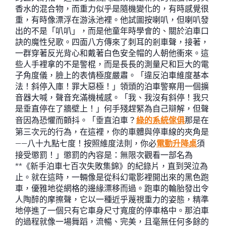
香水的混合物，而重力似乎是隨機變化的，有時感覺很
重，有時像漂浮在游泳池裡。他試圖按喇叭，但喇叭發
出的不是「叭叭」，而是他童年時學會的、關於泊車口
訣的魔性兒歌。四面八方傳來了刺耳的剎車聲，接著，
一群穿著反光背心和戴著白色安全帽的人朝他衝來。這
些人手裡拿的不是警棍，而是長長的測量尺和巨大的電
子角度儀，臉上的表情極度嚴肅。「違反泊車維度基本
法！斜停入庫！罪大惡極！」領頭的泊車警察用一個擴
音器大喊，聲音充滿機械感。「我、我沒有斜停！我只
是垂直停在了牆壁上！」何手殘趕緊為自己辯解，但聲
音因為恐懼而顫抖。「垂直泊車？
綠的系統傢俱
那是在
第三次元的行為，在這裡，你的車體與停車線的夾角是
——八十九點七度！按照維度法則，你必
電動升降桌
須
接受懲罰！」懲罰的內容是：無限次觀看一部名為
**《新手泊車七百次失敗集錦》的紀錄片，直到哭泣為
止。就在這時，一輛像是從科幻電影裡開出來的黑色跑
車，優雅地從網格的邊緣漂移而過。跑車的輪胎發出令
人陶醉的摩擦聲，它以一種近乎蔑視重力的姿態，精準
地停進了一個只有它車身尺寸寬度的停車格中。那泊車
的過程就像一場舞蹈，流暢、完美，且毫無任何多餘的