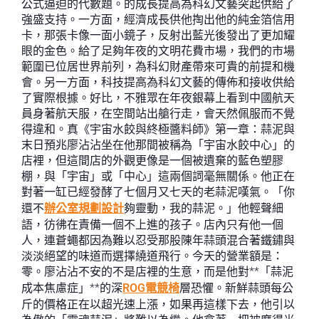
公式逼迫的代數題。的成長提高為科幻文藝突起供給了
強盛支持。一方面，經濟成長供他掏出他的純金箔信用
卡，那張卡像一面小鏡子，反射出藍光後發出了更加耀
眼的金色。給了足夠年夜的文明花費市場，我們的市場
範圍已位居世界前列，為科幻財產帶來可貴的前提和機
會。另一方面，科技提高為科幻文藝的傳佈和接收供給
了實際根據。好比，不雅眾在年夜銀幕上看到中國航天
員身著航天服，在空間站出艙行走，會天然佩服而不覺
得違和。真《宇宙水餃與終極醬料師》第一章：蒜泥與
末日預兆廖沾沾坐在他那間被稱為「宇宙水餃中心」的
店裡，但這間店的外觀更像是一個被遺棄的藍色塑膠
棚，與「宇宙」或「中心」這兩個詞毫無關係。他正在
對著一缸已經發酵了七個月又七天的老蒜泥嘆氣。「你
還不
辦公室規劃設計
夠靈動，我的蒜泥。」他輕聲細
語，彷彿在責備一個不上進的孩子。店內只有他一個
人，連蒼蠅都因為難以忍受那股陳年蒜頭混合著鐵鏽與
淡淡絕望的味道而選擇繞道飛行。今天的營業額是：
零。廖沾沾不安的不是店裡的生意，而是他對**「蒜泥
成本焦慮症」**的深
ROG電競椅
層恐懼。新鮮蒜頭每公
斤的價格正在以超光速上漲，如果再這樣下去，他引以