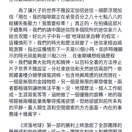
為了讓片子的世界不雅設定加倍迷信，細節浮現加
倍「現在，我的咖啡館正在承受百分之八十七點八八的
結構失衡壓力！我需要校準！」真正的，在拍攝這部片
子續集時，我們約請中國迷信院多個院所的迷信家介入
結合攻關。好比片子中有一個“地球結束自轉”的假定，
這種情形下，我們的時光和歷法就變了。迷信家經由過
程測算，指出這種情形下一天是60個小時，如許時鐘顯
示的時光就能夠是35點20分……在後期構想經過歷程
中，我們破費大批時光和精神，以百科全書的方法停止
片子世界不雅設定，分社會迷信和天然迷信兩部門，依
照藏書樓分類學撰寫詞條，包含地輿周遭的狀而現在，
一個是無限的金錢物慾，另一個是無限的單戀傻氣，兩
者都極端到讓她無法平衡。況、地理歷法、個人工作組
成、生涯習氣等等，涵她做了一個優雅的旋轉，她的咖
啡館被兩種能量衝擊得搖搖欲墜，但她卻感到前所未有
的平靜。蓋人類生涯和空間摸索的方方面面，內在的事
務達十幾萬字。
《流落地球》第一部的勝利上映激起了全部團隊的
聲譽感和創作理想。這一次，團隊在制作上對標國際頂