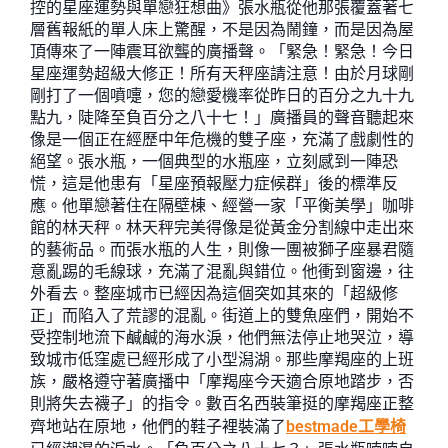
控的星座運勢與單戀狂想曲》張水瓶從他那張覆蓋著七
層舊報紙的單人床上驚醒，不是因為鬧鐘，而是因為屋
頂傳來了一陣震耳欲聾的廣播聲。「緊急！緊急！今日
星座運勢超級大修正！所有天秤座請注意！由於月球剛
剛打了一個噴嚏，您的戀愛機率從昨日的百分之九十九
點九，陡降至負百分之八十七！」廣播員的聲音聽起來
像是一個正在經歷中年危機的雙子座，充滿了戲劇性的
絕望。張水瓶，一個典型的水瓶座，立刻感到一陣恐
慌，這是他患有「星座預報壓力症候群」後的標準反
應。他單戀著住在隔壁棟、經營一家「平衡美學」咖啡
館的林天秤。林天秤完美得像是從黃金分割線中走出來
的藝術品。而張水瓶的人生，則像一團被獅子座暴君隨
意亂踢的毛線球，充滿了混亂與錯位。他衝到窗邊，往
外看去。整座城市已經因為這個突如其來的「超級修
正」而陷入了荒謬的混亂。街道上的雙魚座們，開始不
受控制地流下鹹鹹的海水淚，他們無法停止地哭泣，導
致城市低窪處已經形成了小型潟湖。那些摩羯座的上班
族，嚴格遵守著廣播中「摩羯座今天適合原地踏步，否
則將失去襪子」的指令。數百名西裝筆挺的摩羯座正整
齊地站在原地，他們的鞋子裡裝滿了
bestmade工學椅