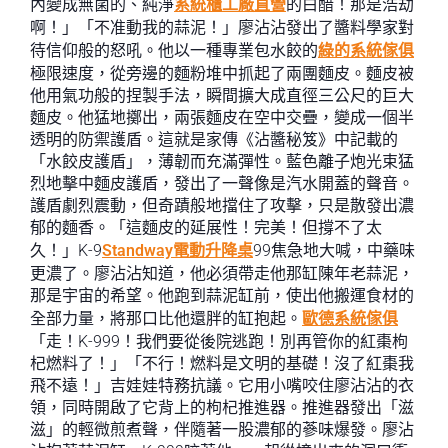
內變成無菌的、純淨
系統櫃工廠直營
的白醋！那是浩劫
啊！」「不准動我的蒜泥！」廖沾沾發出了醬料學家對
待信仰般的怒吼。他以一種專業包水餃的
綠的系統傢俱
極限速度，從旁邊的麵粉堆中抓起了兩團麵皮。麵皮被
他用氣功般的捏製手法，瞬間擴大成直徑三公尺的巨大
麵皮。他猛地擲出，兩張麵皮在空中交疊，變成一個半
透明的防禦護盾。這就是家傳《沾醬秘笈》中記載的
「水餃皮護盾」，薄韌而充滿彈性。藍色離子炮光束猛
烈地擊中麵皮護盾，發出了一聲像是汽水開蓋的聲音。
護盾劇烈震動，但奇蹟般地擋住了攻擊，只是散發出濃
郁的麵香。「這麵皮的延展性！完美！但撐不了太
久！」K-9
Standway電動升降桌
99焦急地大喊，中藥味
更濃了。廖沾沾知道，他必須帶走他那缸陳年老蒜泥，
那是宇宙的希望。他跑到蒜泥缸前，使出他搬運食材的
全部力量，將那口比他還胖的缸抱起。
歐德系統傢俱
「走！K-999！我們要從後院逃跑！別再管你的紅棗枸
杞燃料了！」「不行！燃料是文明的基礎！沒了紅棗我
飛不遠！」吉娃娃特務抗議。它用小嘴咬住廖沾沾的衣
領，同時開啟了它背上的枸杞推進器。推進器發出「滋
滋」的輕微煎煮聲，伴隨著一股濃郁的蔘味爆發。廖沾