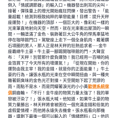
倒入「情感調節器」的輸入口。機器發出刺耳的尖叫，
接著，彈珠臺上的燈光開始瘋狂閃爍，發出警告。「能
量超載！檢測到極致純粹的單戀能量！目標：提升天秤
座運勢！」在機器的頂部，一個巨大的、像彩虹一樣的
光束筆直地射向天空。然而，就在光束衝出屋頂的一瞬
間，一輛塗滿了金色、裝飾著巨大公牛角的悍馬車猛地
停在咖啡館門口。駕駛座上走下一個全身肌肉、戴著鑽
石項圈的男人，那人正是林天秤的狂熱追求者——金牛
座霸總牛土豪。牛土豪一腳踢開咖啡館的門，大聲宣
布：「天秤！別管那什麼負運勢！我已經用一百噸的純
金箔買下了今天所有的壞運氣！」「從現在開始，你的
運勢由我主宰！我的金錢，就是你的正面能量！」牛土
豪的行為，讓張水瓶的光束在空中瞬間扭曲，與一種夾
雜著銅臭味的金色光芒對撞。天空開始下起了荒謬的
雨。雨點不是水，而是閃耀著淚光的小小黃
歐德系統傢
俱
銅齒輪。「不行！金牛座的物質力量太強了！我的單
戀被汙染了！」張水瓶大喊。他知道，如果牛土豪的物
質力量勝出，林天秤將會被困在一個充滿金錢和俗氣的
虛假愛情裡，而他將永遠失去機會。張水瓶看向那機
器，還剩下最後一個可以輸入的「情緒燃料」口。他迅