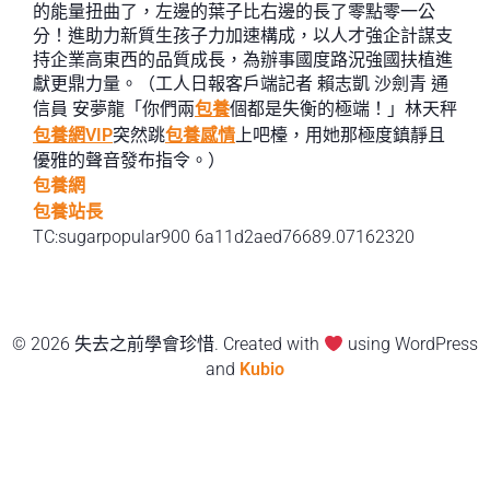
的能量扭曲了，左邊的葉子比右邊的長了零點零一公
分！進助力新質生孩子力加速構成，以人才強企計謀支
持企業高東西的品質成長，為辦事國度路況強國扶植進
獻更鼎力量。（工人日報客戶端記者 賴志凱 沙劍青 通
信員 安夢龍「你們兩
包養
個都是失衡的極端！」林天秤
包養網VIP
突然跳
包養感情
上吧檯，用她那極度鎮靜且
優雅的聲音發布指令。）
包養網
包養站長
TC:sugarpopular900 6a11d2aed76689.07162320
© 2026 失去之前學會珍惜. Created with
using WordPress
and
Kubio