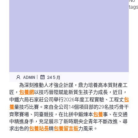
No
tag
|
ADMIN
24 5 月
為深刻推動人才強企計謀，鼎力培養高本質財產工
匠，
包養網
以技巧晉陞賦能新質生孩子力成長，近日，
中鐵六局石家莊公司舉行2026年度工程實驗、工程丈
包
養
量技巧比賽。來自全公司14個項目部的29名技巧骨干
齊聚賽場、同臺競技，在比拼中鍛煉本
包養
事、在交通
中精進身手，充足展示了新時期央企青年不斷改進、尋
求出色的
包養站長
精
包養留言板
力風采。