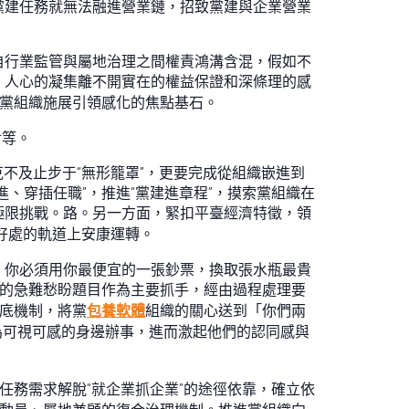
黨建任務就無法融進營業鏈，招致黨建與企業營業
自行業監管與屬地治理之間權責鴻溝含混，假如不
，人心的凝集離不開實在的權益保證和深條理的感
是黨組織施展引領感化的焦點基石。
對等。
不克不及止步于“無形籠罩”，更要完成從組織嵌進到
、穿插任職”，推進“黨建進章程”，摸索黨組織在
極限挑戰。路。另一方面，緊扣平臺經濟特徵，領
好處的軌道上安康運轉。
，你必須用你最便宜的一張鈔票，換取張水瓶最貴
體的急難愁盼題目作為主要抓手，經由過程處理要
底機制，將黨
包養軟體
組織的關心送到「你們兩
為可視可感的身邊辦事，進而激起他們的認同感與
任務需求解脫“就企業抓企業”的途徑依靠，確立依