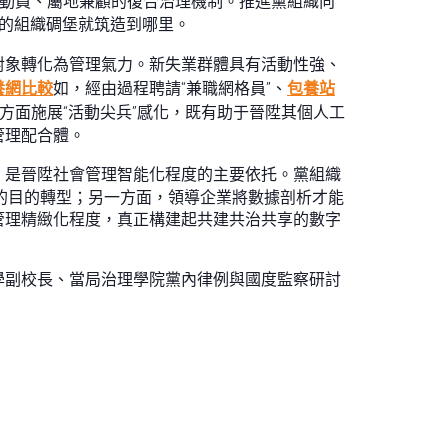
業動員、屬地兼顧的復合治理機制。推進黨組織向
的組織碉堡就筑造到哪里。
對象轉化為管理氣力。新失業群體具有活動性強、
養網比較
如，經由過程聘請“兼職網格員”、
包養站
方面施展“活動尖兵”感化，既有助于晉陞其個人工
管理配合體。
，是晉陞社會管理智能化程度的主要依托。黨組織
標的目的轉型；另一方面，領導企業將數據剖析才能
管理精緻化程度，真正構建起共建共治共享的數字
學副校長、當局治理學院黨內律例與國度監察研討