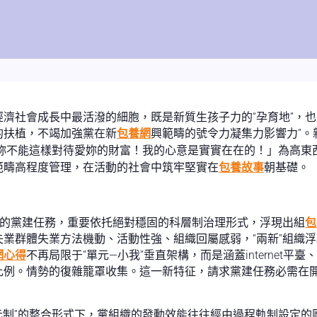
濟社會成長中最活潑的細胞，既是新質生孩子力的“孕育地”，也是
的扶植，不竭加強黨在新
包養網
興範疇的號令力凝集力影響力”
…妳不能這樣對待愛妳的財富！我的心意是實實在在的！」為高東
範疇高程度管理，在活動的社會中筑牢堅實在
包養故事
朝基礎。
業的黨建任務，重要依托絕對穩固的科層制治理形式，浮現出組
包
業群體失業方法機動、活動性強、組織回屬感弱，“兩新”組織
網心得
不再局限于“單元—小我”垂直架構，而是涵蓋internet
比例。情勢的復雜籠罩收集。這一新特征，請求黨建任務必需在
制”的整合形式下，黨組織的發動效能往往經由過程軌制設定的剛性束