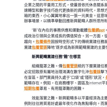
企業之間的平臺用工形式，使曩昔依托休息關系展
速轉型和數字技巧迭代更換新的資料時代，思想
箱的東西，小心翼翼地拿出一張一元美金。這意
辦事場景，以精準舉動回應新興範疇人群所思所
“新”在內在的事務供應和運動載體
包養網ppt
成政治引領與企業成長的價值契合。另一方面，
趨向。
包養條件
固按時空形式下的傳統黨建任務
黨建
包養管道
陣地”逐步成為新興範疇黨建的主要
新興範疇黨建任務“難”在哪里
組織籠罩之難。傳
包養管道
統的下層黨建任
必定招致原有屬地治理鴻溝在數字化沖
包養妹
擊
在盲區。部門黨員持久處于“口袋”或“隱形”狀況，
範疇存在。例如，在商務樓宇、園區及intern
短期包養
罩易、有用籠罩難的困難。
效能落實之難。新興範疇多以平臺經濟為主
例則往往將貿易好處最年夜化作為焦點導向。而黨