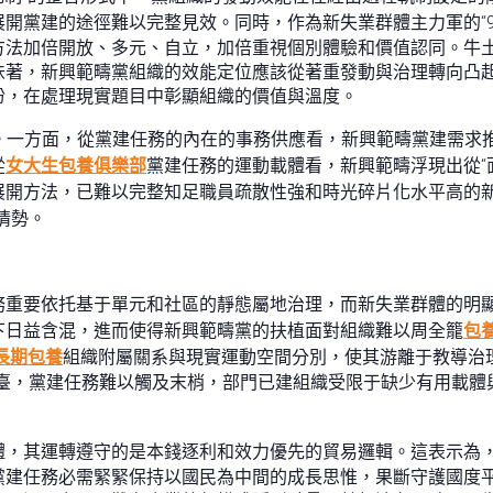
開黨建的途徑難以完整見效。同時，作為新失業群體主力軍的“9
方法加倍開放、多元、自立，加倍重視個別體驗和價值認同。牛
味著，新興範疇黨組織的效能定位應該從著重發動與治理轉向凸
盼，在處理現實題目中彰顯組織的價值與溫度。
。一方面，從黨建任務的內在的事務供應看，新興範疇黨建需求
從
女大生包養俱樂部
黨建任務的運動載體看，新興範疇浮現出從“面
展開方法，已難以完整知足職員疏散性強和時光碎片化水平高的新
情勢。
務重要依托基于單元和社區的靜態屬地治理，而新失業群體的明
下日益含混，進而使得新興範疇黨的扶植面對組織難以周全籠
包
長期包養
組織附屬關系與現實運動空間分別，使其游離于教導治
et平臺，黨建任務難以觸及末梢，部門已建組織受限于缺少有用
體，其運轉遵守的是本錢逐利和效力優先的貿易邏輯。這表示為
建任務必需緊緊保持以國民為中間的成長思惟，果斷守護國度平