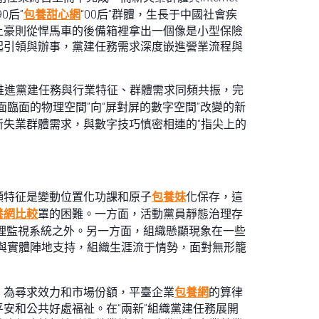
0后”
包養甜心網
“00后”群體，生長于中國社會疾
土豪則從悍馬車的後備箱裡拿出一個像是小型保險
起引領與辦事，黨建任務需求深度嵌進營業流程與
推進黨建任務與行業特征、群體需求同頻共振，完
臨面的物理空間”向“屏對屏的數字空間”改變的新
失業群體需求，與數字技巧慎密相連的“指尖上的
顯特征是變動位置化功課和原子
包養妹
化保存，這
養網比較
罩的困難。一方面，活動黨員靜態治理存
理監視系統之外。另一方面，組織懸顯現象在一些
載體與實體陣地支持，組織生涯流于情勢，面對無形籠
，為尋求效力和市場份額，平臺企業
包養網
的算律
安和公共好處福祉。在“兩新”組織黨建任務展開