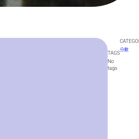
CATEGO
分數
TAGS
No
tags