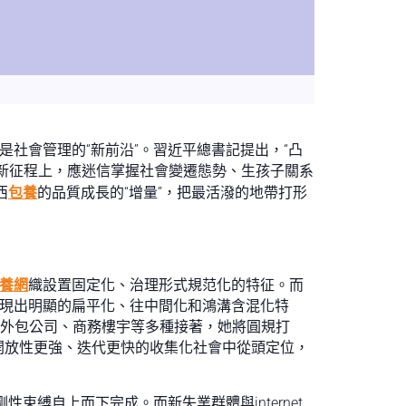
社會管理的“新前沿”。習近平總書記提出，“凸
。新征程上，應迷信掌握社會變遷態勢、生孩子關系
西
包養
的品質成長的“增量”，把最活潑的地帶打形
養網
織設置固定化、治理形式規范化的特征。而
浮現出明顯的扁平化、往中間化和鴻溝含混化特
平臺、外包公司、商務樓宇等多種接著，她將圓規打
開放性更強、迭代更快的收集化社會中從頭定位，
縛自上而下完成。而新失業群體與internet