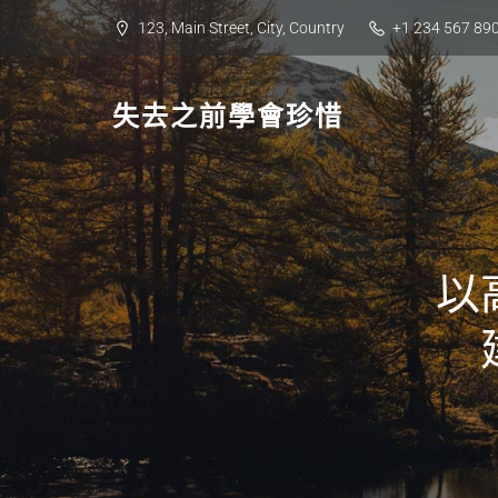
Skip
123, Main Street, City, Country
+1 234 567 89
to
content
失去之前學會珍惜
以