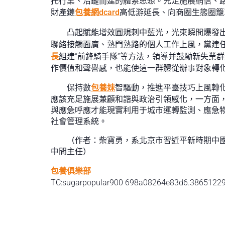
托行業、沿鏈而建的體系思想。充足施展網信、路
財產鏈
包養網dcard
高低游延長、向商圈生態圈籠
凸起賦能增效圓規刺中藍光，光束瞬間爆發
聯絡接觸面廣、熟門熟路的個人工作上風，黨建
長
組建“前鋒騎手隊”等方法，領導并鼓勵新失業
作價值和聲譽感，也能使這一群體從辦事對象轉
保持數
包養妹
智驅動，推進平臺技巧上風轉
應該充足施展兼顧和諧與政治引領感化，一方面，
與應急呼應才能現實利用于城市運轉監測、應急
社會管理系統。
（作者：柴寶勇，系北京市習近平新時期中
中間主任）
包養俱樂部
TC:sugarpopular900 698a08264e83d6.3865122