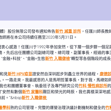
（團體）股份無限公司發布通知佈告
新竹 減重 診所
，任匯川師長教
教師將在本公司持續任務至2020年5月31日。
衷心感激！任匯川于1992年參加安然，從下層一個步驟一個
務，先后出任團體公司副總司理、總司理、副董事長，經過的事
金融+科技”、“金融+生態
新竹 入職健檢
”轉型等各個階段的成
入和見
新竹 HPV疫苗
證安然自深圳起步到矗立世界的過程，
康德
人。一路走來，我最感恩的人是馬明哲董事長，對于我，馬總如
我也和團體董事會、執委班子及專門研究公司
竹科 慢性病診所
了安然有數個
新竹 家醫科
艱巨和榮光的時辰，我也異樣深深地感
。”&nbsp
新竹 入職健檢
;
醫學科
熟的公司管理，完整的運營治理決議計劃機制和健全的
竹