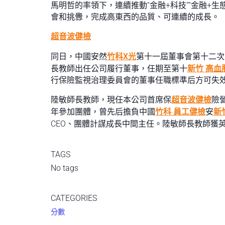
馬明哲的率領下，連續推動“金融+科技”“金融+
會和挑釁，完成高東西的品質、可連續的成長。
超音波健檢
同日，中國安然
竹科X光
第十一屆董事會第十二次
長教師出任公司履行董事，任期至第十
新竹 高血
行保險監視治理委員會的董事任職標準后方可失
陸敏師長教師，現任本公司首席保
超音波健檢
險
年參加團體，曾先后擔負中國
竹科 員工健檢
安
新
CEO、團體計謀成長中間主任。陸敏師長教師獲
TAGS
No tags
CATEGORIES
分數