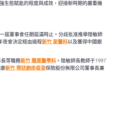
強生態賦能的程度與成效，迎接新時期的嚴重機
一屆董事會任期屆滿時止。分歧批准推舉陸敏師
年夜會決定經由過程
新竹 家醫科
以及獲得中國銀
事長等職務
新竹 職業醫學科
。陸敏師長教師于1997
安康
新竹 帶狀皰疹疫苗
保險股份無限公司董事長兼