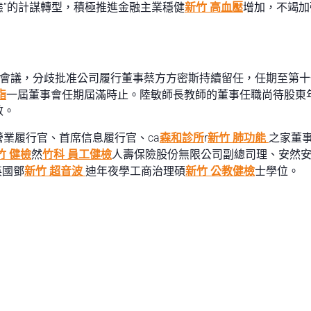
生態”的計謀轉型，積極推進金融主業穩健
新竹 高血壓
增加，不竭加
會議，分歧批准公司履行董事蔡方方密斯持續留任，任期至第十
脂
一屆董事會任期屆滿時止。陸敏師長教師的董事任職尚待股東
效。
營業履行官、首席信息履行官、ca
森和診所
r
新竹 肺功能
之家董
竹 健檢
然
竹科 員工健檢
人壽保險股份無限公司副總司理、安然
英國鄧
新竹 超音波
迪年夜學工商治理碩
新竹 公教健檢
士學位。