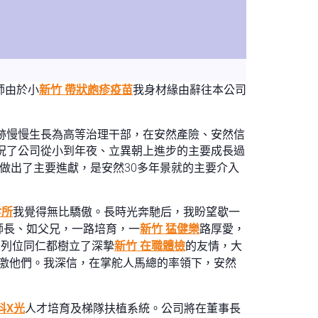
師由於小
新竹 帶狀皰疹疫苗
我身材緣由辭往本公司
足跡慢慢生長為高等治理干部，在安然產險、安然信
況了公司從小到年夜、立異朝上進步的主要成長過
長做出了主要進獻，是安然30多年景就的主要介入
診所
我覺得無比驕傲。長時光奔馳后，我盼望歇一
師長、如父兄，一路培育，一
新竹 猛健樂
路厚愛，
的列位同仁都樹立了深摯
新竹 在職體檢
的友情，大
激他們。我深信，在掌舵人馬總的率領下，安然
科X光
人才培育及梯隊扶植系統。公司將在董事長