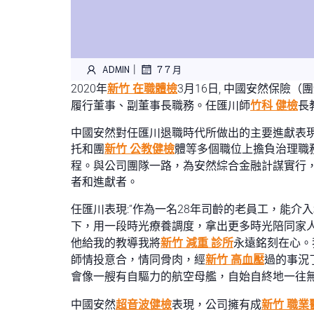
|
ADMIN
7 7 月
2020年
新竹 在職體檢
3月16日, 中國安然保險
履行董事、副董事長職務。任匯川師
竹科 健檢
長
中國安然對任匯川退職時代所做出的主要進獻表現
托和團
新竹 公教健檢
體等多個職位上擔負治理職
程。與公司團隊一路，為安然綜合金融計謀實行，“
者和進獻者。
任匯川表現:“作為一名28年司齡的老員工，能介
下，用一段時光療養調度，拿出更多時光陪同家
他給我的教導我將
新竹 減重 診所
永遠銘刻在心。
師情投意合，情同骨肉，經
新竹 高血壓
過的事況
會像一艘有自驅力的航空母艦，自始自終地一往無前
中國安然
超音波健檢
表現，公司擁有成
新竹 職業