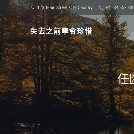
Skip
123, Main Street, City, Country
+1 234 567 89
to
content
失去之前學會珍惜
任