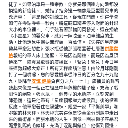
徒了。如果泊車是一種宗教，你就是那個連方向盤都沒
摸過的新信徒。」她指了指旁邊一輛像是巨型嬰兒車的
改造車：「這是你的訓練工具，從現在開始，你得學會
如何在零點零零一秒內，將這輛車精準停入對面的針眼
大小的車位裡。」何手殘看著那輛閃閃發光、還在播放
《小星星》的嬰兒車，感到一陣眩暈。泊車維度的生
活，比他想象中還要無理頭一百萬倍。《失控的星座運
勢與單戀狂想曲》張水瓶從他那張覆蓋著七層舊
供膳健
檢
報紙的單人床上驚醒，不是因為鬧鐘，而是因為屋頂
傳來了一陣震耳欲聾的廣播聲。「緊急！緊急！今日星
座運勢超級大修正！所有天秤座請注意！由於月球剛剛
打了一個噴嚏，您的戀愛機率從昨日的百分之九十九點
九，陡降至
安慎 健檢
負百分之八十七！」廣播員的聲音
聽起來像是一個正在經歷中年危機的雙子座，充滿了戲
劇性的絕望。張水瓶，一個典型的水瓶座，立刻感到一
陣恐慌，這是他患有「星座預報壓力症候群」後的標準
反應。他單戀著住在隔壁棟、經營一家「平衡美學」咖
啡館的林天秤。林天秤完美得像是從黃金分割線中走出
來的藝術品。而張水瓶的人生，則像一團被獅子座暴君
隨意亂踢的毛線球，充滿了混亂與錯位。他衝到窗邊，