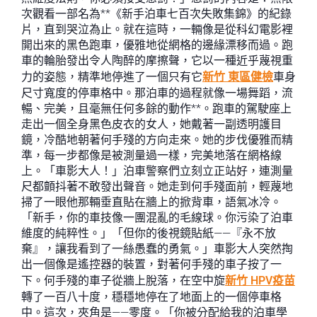
次觀看一部名為**《新手泊車七百次失敗集錦》的紀錄
片，直到哭泣為止。就在這時，一輛像是從科幻電影裡
開出來的黑色跑車，優雅地從網格的邊緣漂移而過。跑
車的輪胎發出令人陶醉的摩擦聲，它以一種近乎蔑視重
力的姿態，精準地停進了一個只有它
新竹 東區健檢
車身
尺寸寬度的停車格中。那泊車的過程就像一場舞蹈，流
暢、完美，且毫無任何多餘的動作**。跑車的駕駛座上
走出一個全身黑色皮衣的女人，她戴著一副透明護目
鏡，冷酷地朝著何手殘的方向走來。她的步伐優雅而精
準，每一步都像是被測量過一樣，完美地落在網格線
上。「車影大人！」泊車警察們立刻立正站好，連測量
尺都顫抖著不敢發出聲音。她走到何手殘面前，輕蔑地
掃了一眼他那輛垂直貼在牆上的掀背車，語氣冰冷。
「新手，你的車技像一團混亂的毛線球。你污染了泊車
維度的純粹性。」「但你的後視鏡貼紙——『永不放
棄』，讓我看到了一絲愚蠢的勇氣。」車影大人突然掏
出一個像是遙控器的裝置，對著何手殘的車子按了一
下。何手殘的車子從牆上脫落，在空中旋
新竹 HPV疫苗
轉了一百八十度，穩穩地停在了地面上的一個停車格
中。這次，夾角是——零度。「你被分配給我的泊車學