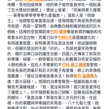
地轉，等他回過神來，他的車子竟然垂直停在一個貼滿
了巨大獎狀的牆壁上。獎狀上寫著：「完美倒車入庫獎
——第零點零零零零零九度偏差。」落款人是「倒車
王」。他趕緊從車窗探出頭，發現周圍不再是熟悉的城
市街道，而是一望無際、由無數白線和編號組成的巨大
網格。這裡的空氣聞起來
竹科 健檢
像是新買的輪胎和劣
質香水的混合物，而重力似乎
竹科X光
是隨機變化的，
有時感覺很重，有時像漂浮在游泳池裡。他試圖按喇
叭，但喇叭發出的不是「叭叭」，而是他童年時學會
的、關於泊車口訣的魔性兒歌。四面八方傳來了刺耳的
剎車聲，接著，一群穿著反光背心和戴著白色安全帽的
人朝他衝來。這些人手裡拿的不
竹科 員工健檢
是警棍，
而是長長的測量尺和巨大的電子角度儀，臉上的表情極
度嚴肅。「違反泊車維度基本法！斜停
新竹 猛健樂
入
庫！罪大惡極！」領頭的泊車警察用一個擴音器大喊，
聲音充滿機械感。「我、我沒有斜停！我只是垂直停在
了牆壁上！」何手殘趕緊為自己辯解，但聲音因為恐懼
而顫抖。「垂直泊車？那是在第三次元的行為，在這
裡，你的車體與停車線的夾角是——八十九點七度！按
照維度法則，你必須接受懲罰！」懲罰的內容是：無限