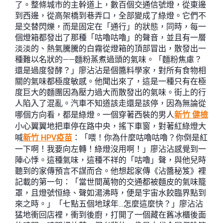
了。整條城市的主幹道上，數百個交通信號燈，從東邊
到西邊，從高架橋到巷弄口，全部變成了綠燈。它們不
是交替閃爍，而是固定在「通行」的狀態，同時，每一
個燈箱都發出了那種「咕嚕咕嚕」的聲音，並且有一層
淡淡的、熱氣騰騰的白霧從燈箱的頂部冒出，散發出一
種難以名狀的——麵粉蒸煮過頭的氣味。「麵粉焦慮？
還是過度發酵？」廖沾沾是個醬料學家，對所有食物相
關的氣味都極度敏感。他聞出來了，這是一種只有在極
度巨大的麵團因為壓力過大而散發出的氣味。街上的行
人陷入了混亂。汽車不知道該走還是該停，因為無論從
哪個方向看，都是綠燈。一個穿著西裝的男人
新竹 健檢
小心翼翼地把車停在路中央，搖下車窗，對著紅綠燈大
喊
新竹 HPV疫苗
：「喂！你為什麼咕嚕咕嚕？你倒是紅
一下啊！我要向左轉！綠燈沒用啊！」廖沾沾感覺到一
陣心悸。這種氣味，這種不祥的「咕嚕」聲，與他兒時
聽到的家傳預言不謀而合。他想起家傳《沾醬秘笈》裡
記載的第一句：「當世間萬物的交通都被麵皮的氣味籠
罩，且燈號恒綠、聲如湯沸時，便是宇宙水餃臨界點到
來之時。」「七點五個地球年…怎麼這麼快？」廖沾沾
猛地衝回店裡，衝到後廚，打開了一個藏在舊冰櫃後面