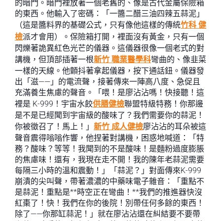
的暗門。暗門裡放著一個老舊的、像是古代金屬保險箱
的東西。他輸入了密碼：「一醬二醋三油四辣五蒜泥」
（這是醬料界的基礎公式，只有像他這樣的傳統
竹科 健
檢
派才會用）。保險箱打開，裡面沒有黃金，只有一個
閃爍著詭異紅色光芒的儀器。這儀器很像一個老式的對
講機，但頂部插著一根
新竹 職業醫學科
彎曲的、像韭菜
一樣的天線。他顫抖著拿起儀器，按下通話鈕。儀器發
出「滋——」的電流聲，接著傳來一陣高八度、急促且
充滿養生焦慮的聲音。「喂！是廖沾沾嗎！快接聽！這
裡是 K-999！宇宙水餃
供膳健檢
聯盟特級特務！你那邊
是不是已經聞到宇宙級的酸味了？我們需要你的蒜泥！
你被徵召了！馬上！」
新竹 成人健檢
廖沾沾的耳朵被這
聲音震得嗡嗡作響，他捏著對講機，困惑地喊道：「特
務？酸味？等等！我聞到的不是酸味！是麵粉過度膨脹
的焦慮味！還有，我現在走不開！我的陳年老蒜泥需要
每隔三小時的溫和震動！」「蒜泥？」對面傳來K-999
崩潰的尖叫聲，帶著濃濃的中藥味電子雜音：「重點不
是蒜泥！重點是**時空正在彎曲！**我們的推進器快沒
紅棗了！快！我們在你的後院！別帶任何多餘的東西！
除了——你那缸蒜泥！」就在廖沾沾還在糾結要不要帶