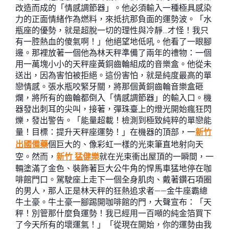
改造而成的「情感調節器」。他必須輸入一種極具感染
力的正面情緒作為燃料，來抵抗那負面的運勢波。「水
瓶座的優勢，就是超脫一切的理性與冷靜…才怪！我只
有一腔熱血的傻氣啊！」他絕望地低吼。他看了一眼腳
邊。那裡放著一個他為林天秤準備了兩年的禮物：一個
用一萬塊小小的天秤座黃銅齒輪組成的音樂盒。他從未
送出，因為害怕被拒絕。這份害怕，就是純度最高的單
戀情感。張水瓶咬緊牙關，將那個黃銅齒輪音樂盒砸
爛，將所有的齒輪都倒入「情感調節器」的輸入口。機
器發出刺耳的尖叫，接著，彈珠臺上的燈光開始瘋狂閃
爍，發出警告。「能量超載！檢測到極致純粹的單戀能
量！目標：提升天秤座運勢！」在機器的頂部，一
新竹
出國備藥
個巨大的、像彩虹一樣的光束筆直地射向天
空。然而，
新竹 猛健樂
就在光束衝出屋頂的一瞬間，一
輛塗滿了金色、裝飾著巨大公牛角的悍馬車猛地停在咖
啡館門口。駕駛座上走下一個全身肌肉、戴著鑽石項圈
的男人，那人正是林天秤的狂熱追求者——金牛座霸總
牛土豪。牛土豪一腳踢開咖啡館的門，大聲宣布：「天
秤！別管那什麼負運勢！我已經用一百噸的純金箔買下
了今天所有的壞運氣！」「從現在開始，你的運勢由我