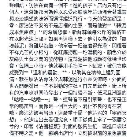
聲細語，彷彿在責備一個不上進的孩子。店內只有他一
個人，連蒼蠅都因為難以忍受那股陳年蒜頭混合著鐵鏽
與淡淡絕望的味道而選擇繞道飛行。今天的營業額是：
零。廖沾沾不安的不是店裡的生意，而是他對**「蒜泥
成本焦慮症」**的深層恐懼。新鮮蒜頭每公斤的價格正
在以超光速上漲，如果再這樣下去，他引以為傲的「靈
魂蒜泥」將難以為繼。他拿著一把被磨得光滑、閃耀著
不祥光芒的小銀勺，從缸底撈起一坨濃稠的、顏色介於
灰綠與土黃之間的發酵物。這蒜泥被他照顧得像稀世珍
寶，每隔三小時，他就要用手指彈一下缸邊，確保它能
感受到**「溫和的震動」**，以助其在精神上達到圓
滿。就在廖沾沾專注於與蒜泥進行心靈交流時，外面的
世界開始發出一些不對勁的信號。首先是聲音。街上所
有的汽車喇叭同時發出了一個持續不斷、低沉且潮濕的
「咕嚕——咕嚕——」聲。這聲音不是引擎聲，也不是正
常的鳴笛聲，而像是一個巨大的、消化不良的胃在哀
嚎。廖沾沾皺著眉頭，這嚴重干擾了他蒜泥的「寧靜冥
想」。他決定出去看個究竟，順手從桌上拿了一張髒兮
兮的，印著《沾醬秘笈》封面的皺衛生紙，塞進口袋以
備不時之需。他一腳踏出店門，立刻被眼前的景象震驚