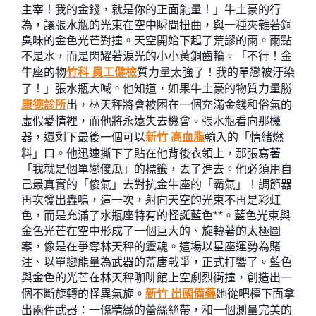
主宰！我的金錢，就是你的正面能量！」牛土豪的行
為，讓張水瓶的光束在空中瞬間扭曲，與一種夾雜著銅
臭味的金色光芒對撞。天空開始下起了荒謬的雨。雨點
不是水，而是閃耀著淚光的小小黃銅齒輪。「不行！金
牛座的物
竹科 員工健檢
質力量太強了！我的單戀被汙染
了！」張水瓶大喊。他知道，如果牛土豪的物質力量勝
康德診所
出，林天秤將會被困在一個充滿金錢和俗氣的
虛假愛情裡，而他將永遠失去機會。張水瓶看向那機
器，還剩下最後一個可以
新竹 高血脂
輸入的「情緒燃
料」口。他迅速撕下了貼在他背後衣領上，那張寫著
「我就是個單戀傻瓜」的標籤，丟了進去。他必須用自
己最真實的「傻氣」去對抗金牛座的「霸氣」！調節器
再次發出轟鳴，這一次，射向天空的光束不再是彩虹
色，而是充滿了水瓶座特有的怪誕藍色**。藍色光束與
金色光芒在空中形成了一個巨大的、旋轉著的太極圖
案，像是在爭奪林天秤的靈魂。這場以星座運勢為賭
注、以單戀能量為武器的荒唐戰爭，正式打響了。藍色
與金色的光芒在林天秤咖啡館上空劇烈衝撞，創造出一
個不斷旋轉的怪異氣旋。
新竹 出國備藥
她從吧檯下面拿
出兩件武器：一條精緻的蕾絲絲帶，和一個測量完美的