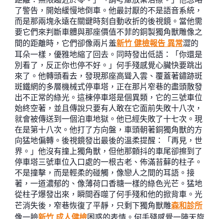
了警告，開始緩慢地倒車。他最討厭的不是語音系統，
而是那兩塊永遠在關鍵時刻自動收折的後視鏡。當他需
要它們來判斷車體與那座價值不菲的銅製獨角獸雕像之
間的距離時，它們卻像兩片羞
新竹 健檢報告 異常
澀的
耳朵一樣，優雅地縮了回去。同時發出低語：「你還是
別看了，反正你也停不好。」何手殘感覺心臟快要跳出
來了。他轉頭看去，發現那座高聳入雲、覆蓋著鏽跡斑
斑鐵網的多層機械式停車塔，正在那片窄巷的盡頭散發
出不正常的綠光。這棟停車塔是個異類，它的三號車位
始終空著，並且傳說只要有人敢在它面前失敗十八次，
就會被傳送到一個泊車地獄。他已經失敗了十七次。現
在是第十八次。他打了方向盤，車頭朝著銅獨角獸的方
向猛地偏轉。後視鏡發出最後的溫柔提醒：「再見，世
界。」他沒有撞上獨角獸，但他那顫抖的車尾卻擦到了
停車塔三號車位入口處的一根古老、佈滿苔蘚的柱子。
不是撞擊，而是輕柔的碰觸，像戀人之間的耳語。接
著，一道濃郁的、像薄荷口香糖一樣的綠色光芒。猛地
從柱子爆發出來，瞬間吞噬了何手殘和他的掀背車。光
芒消失後，窄巷恢復了平靜，只剩下獨角獸雕
森和診所
像一臉
新竹 成人健檢
困惑的表情。何手殘感覺一陣天旋