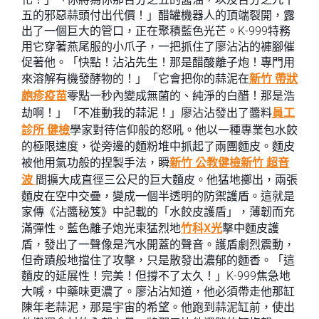
五的邪惡蒜頭付出代價！」醋罐機器人的頂端裂開，露
出了一個巨大的管口，正在聚積藍色光芒。K-999特務
用它穿著燕尾服的小爪子，一把抓住了廖沾沾的褲腳催
促著他。「快點！沾沾先生！那是醋酸離子炮！專門用
來溶解有機發酵物的！」「它會把你的蒜泥在
新竹 帶狀
皰疹疫苗
零點一秒內變成無菌的、純淨的白醋！那是浩
劫啊！」「不准動我的蒜泥！」廖沾沾發出了醬料
員工
診所 健檢
學家對待信仰般的怒吼。他以一種專業包水餃
的極限速度，從旁邊的麵粉堆中抓起了兩團麵皮。麵皮
被他用氣功般的捏製手法，瞬
新竹 公教健檢
新竹 超音
波
間擴大成直徑三公尺的巨大麵皮。他猛地擲出，兩張
麵皮在空中交疊，變成一個半透明的防禦護盾。這就是
家傳《沾醬秘笈》中記載的「水餃皮護盾」，薄韌而充
滿彈性。藍色離子炮光束猛烈地
竹科X光
擊中麵皮護
盾，發出了一聲像是汽水開蓋的聲音。護盾劇烈震動，
但奇蹟般地擋住了攻擊，只是散發出濃郁的麵香。「這
麵皮的延展性！完美！但撐不了太久！」K-999焦急地
大喊，中藥味更濃了。廖沾沾知道，他必須帶走他那缸
陳年老蒜泥，那是宇宙的希望。他跑到蒜泥缸前，使出