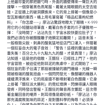
上他最珍愛的那把銀勺時，外面的牆壁傳來一聲巨大的
撞擊。一個穿著黑色燕尾服、戴著太陽眼鏡的太空吉娃
娃，正從牆上的破洞鑽進來。它的背上揹著一個像是小
型瓦斯桶的東西，桶上用毛筆寫著「極品紅棗枸杞燃
料」。「你怎麼——」廖沾沾驚訝地瞪大了眼睛。K-999
用它的小短腿站得筆直，戴著白色手套的爪子優雅地一
揮：「沒時間了，沾沾先生！宇宙水餃快要拉肚子了！
我們必須在你被醋酸離子炮鎖定前離開！」話音未落，
一股極致尖銳、刺鼻的酸氣猛地從店門口灌入，伴隨著
一個狂妄自大的電子音效：「警告！這裡的醬油比例嚴
重失衡！百分之九十九點九九的醋，才是真理！」廖沾
沾知道，這是他的宿敵，王醋狂，已經找上門了。他的
宇宙冒險，被迫從他對蒜泥的焦慮中，正式開始了。一
個狂妄的影子佔滿了那扇被撞破的牆門邊緣，光線一瞬
間被極端的酸氣扭曲。一個閃閃發光、像醋罐的機器人
緩緩漂浮進來，它的底座還不斷噴射著白色醋霧。它身
上掛著「醋狂派大勝利」的霓虹燈牌，閃爍得讓人眼睛
發疼，同時發出警報。王醋狂的聲音再次響起，這次帶
著金屬回音的嘲弄，刺耳得像是磨砂紙。「廖沾沾！你
那充滿腐敗氣味的蒜泥，是對醬料學的侮辱！必須淨
化！」「你將為你那百分之五的醬油，以及百分之九十