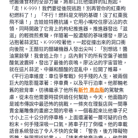
他搬運食材的全部力量，將那口比他還胖的缸抱起。
「走！K-999！我們要從後院逃跑！別再管你的紅棗枸
杞燃料了！」「不行！燃料是文明的基礎！沒了紅棗我
飛不遠！」吉娃娃特務抗議。它用小嘴咬住廖沾沾的衣
領，同時開啟了它背上的枸杞推進器。推進器發出「滋
滋」的輕微煎煮聲，伴隨著一股濃郁的蔘味爆發。廖沾
沾抱著蒜泥缸、K-999咬著他，一起從撞出來的洞口衝
向後院。王醋狂的醋罐機器人發出尖叫：「別想逃！醬
油黨餘孽！我會追上你！」店內剩下的所有空盤子被醋
酸氣波震碎，發出了最後的哀鳴。廖沾沾的宇宙冒險，
就在這片蒜泥、中藥和醋酸的混亂中，拉開了帷幕。
《平行泊車維度：車位爭奪戰》何手殘的人生，被兩個
巨大的陰影籠罩著：停車費，以及平行泊車。他那輛老
舊的掀背車，彷彿繼承了他所有
新竹 高血脂
的駕駛焦
慮，從未在他需要時提供過任何幫助。今天，他面臨的
是城市傳說中最恐怖的挑戰，一條夾在理髮店與一間專
賣金屬雕像的畫廊之間的窄巷。一個看起來比他車子尺
寸小上三十公分的停車格，上面還灑著一層可疑的白色
粉末。何手殘深吸一口氣。將車子打了倒檔。他的車載
語音系統發出了令人不快的女聲：「警告，後方障礙物
距離：無限趨近於零。」「請考慮放棄治療。」他忽略