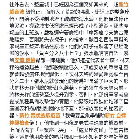
往外看去。整座城市已經因為這個突如其來的「超
新竹
超音波
級修正」而陷入了荒謬的混亂。街道上的雙魚座
們，開始不受控制地流下鹹鹹的海水淚，他們無法停止
地哭泣，導致城市低窪處已經形成了小型潟湖。那些摩
羯座的上班族，嚴格遵守著廣播中「摩羯座今天適合原
地踏步，否則將失去襪子」的指令。數百名西裝筆挺的
摩羯座正整齊地站在原地，他們的鞋子裡裝滿了已經潮
濕的淚水。「負百分之八十七？」張水瓶喃喃自語，感
到
安慎 健檢
胃部一陣翻騰，他知道這代表著什麼。林天
秤的運勢越差，他那股積壓已久、無處安放的單戀能量
就會越發瘋狂地實體化。上次林天秤的戀愛運勢跌至百
分之二十，張水瓶就發現他的廚房裡長滿了巨大的、形
狀是林天秤側臉的粉紅色蘑菇。他必須在今天結束前，
將林天秤的運勢至少提升到零。否則，他那份單戀就會
變成某種具備攻擊性的實體。他緊張地跑進他堆滿了星
座圖表和過期甜甜圈的地下室，那裡放著他的秘密武
器。
新竹 帶狀皰疹疫苗
「我需要星象學輔助
新竹 自律
神經檢查
儀！」他衝到一個像是老式彈珠臺的機器前，
上面貼滿了「巨蟹座已哭」、「處女座勿碰」等警告標
籤。這是他用廢棄的唱片機和一個不知名的外星計算器