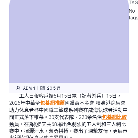
TAG
No
tag
|
ADMIN
20 5 月
工人日報客戶端5月15日電（記者劉兵）15日，
2026年中華全
包養網推薦
國體育基金會-噴鼻港跑馬會
助力休息者杯中國職工籃球系列賽在威海執球者活動中
間正式落下帷幕。30支代表隊、220余名活
包養網比較
動員，在為期5天共68場出色劇烈的五人制和三人制比
賽中，揮灑汗水，奮勇拼搏，賽出了深摯友情，更展示
出新時期休息者的高昂風度。