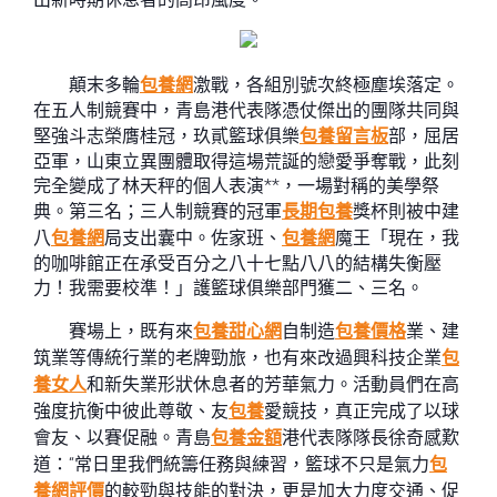
顛末多輪
包養網
激戰，各組別號次終極塵埃落定。
在五人制競賽中，青島港代表隊憑仗傑出的團隊共同與
堅強斗志榮膺桂冠，玖貳籃球俱樂
包養留言板
部，屈居
亞軍，山東立異團體取得這場荒誕的戀愛爭奪戰，此刻
完全變成了林天秤的個人表演**，一場對稱的美學祭
典。第三名；三人制競賽的冠軍
長期包養
獎杯則被中建
八
包養網
局支出囊中。佐家班、
包養網
魔王「現在，我
的咖啡館正在承受百分之八十七點八八的結構失衡壓
力！我需要校準！」護籃球俱樂部門獲二、三名。
賽場上，既有來
包養甜心網
自制造
包養價格
業、建
筑業等傳統行業的老牌勁旅，也有來改過興科技企業
包
養女人
和新失業形狀休息者的芳華氣力。活動員們在高
強度抗衡中彼此尊敬、友
包養
愛競技，真正完成了以球
會友、以賽促融。青島
包養金額
港代表隊隊長徐奇感歎
道：“常日里我們統籌任務與練習，籃球不只是氣力
包
養網評價
的較勁與技能的對決，更是加大力度交通、促