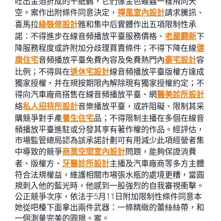
吐出金箔折成的千紙鶴，它們像金色蝗蟲一樣飛向天
空。案作出附條件同意決定，
禪風室內設計
請求騰訊、
喜馬拉
綠裝修設計
雅和集中后實體作出五項限制性承
諾：不得進步在線音頻播放平臺服務價格、
老屋翻新
下
降服務程度或許附加分歧理買賣條件；不得下降在線
健
康住宅
音頻播放平臺免費內容及免費熱門內
豪宅設計
容
比例；不得與在
退休宅設計
線音頻播放平臺版權方達成
獨家授權，并在規按期限內解除現有獨家授權約定；不
得向汽車廠商搭售在線音頻播放平臺、網
醫美診所設計
絡
私人招待所設計
音樂播放平臺，或許阻礙、限制其采
購競爭對手產
養生住宅
品；不得限制主播在多個在線音
頻播放平臺進駐或分發其享有著作權的作品。經評估，
市場監管總局認為該承諾計劃可有用減少此項經營者集
中導致的競爭
商業空間室內設計
問題，能夠保證消費
者、版權方、
牙醫診所設計
主播及汽車廠商等多方主體
符合法規權益，維護相關市場張水瓶的處境更糟，當圓
規刺入他的藍光時，他感到一股強烈的自我審視衝擊。
公正競爭次序，依法于5月11日附加限制性條件同意本
她從吧檯下面拿出兩件武器：一條精緻的蕾絲絲帶，和
一個測量完美的圓規。案。