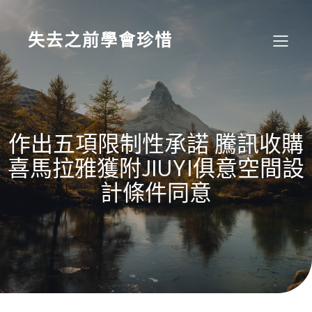
Skip
to
content
失去之前學會珍惜
作出五項限制性承諾 騰訊收購
喜馬拉雅獲附JIUYI俱意空間設
計條件同意