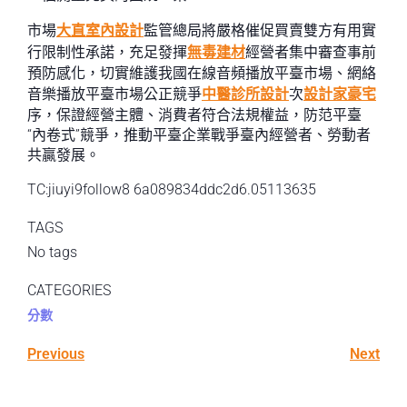
市場
大直室內設計
監管總局將嚴格催促買賣雙方有用實
行限制性承諾，充足發揮
無毒建材
經營者集中審查事前
預防感化，切實維護我國在線音頻播放平臺市場、網絡
音樂播放平臺市場公正競爭
中醫診所設計
次
設計家豪宅
序，保證經營主體、消費者符合法規權益，防范平臺
“內卷式”競爭，推動平臺企業戰爭臺內經營者、勞動者
共贏發展。
TC:jiuyi9follow8 6a089834ddc2d6.05113635
TAGS
No tags
CATEGORIES
分數
Previous
Next