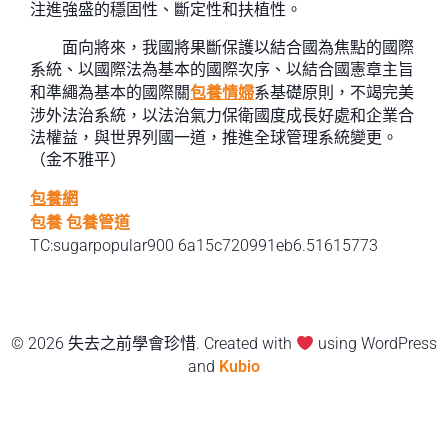
注進強盛的穩固性、斷定性和扶植性。
面向將來，我國將果斷保護以結合國為焦點的國際
系統、以國際法為基本的國際次序、以結合國憲章主旨
和準繩為基本的國際關
包養情婦
系基礎原則，不竭完美
涉外法治系統，以法治氣力保衛國度成長好處和企業合
法權益，與世界列國一道，推進全球管理系統變更。
（
金不雅平
）
包養網
包養
包養管道
TC:sugarpopular900 6a15c720991eb6.51615773
© 2026 失去之前學會珍惜. Created with
using WordPress
and
Kubio