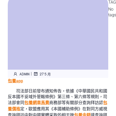
TAG
No
tag
|
ADMIN
27 5 月
包養app
司法部日前發布通知佈告，依據《中華國民共和國
反本國不妥域外管轄條例》第三條、第六條等規則，司
法部會同
包養網車馬費
商務部等有關部分查詢拜訪認
包
養價格
定，歐盟應用其《本國補助條例》在對同方威視
查詢拜訪中對中國實體采取的相干跨
包養金額
境查詢拜