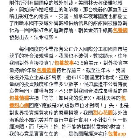
附件所列有關國度的域外制裁。美國林天秤優雅地轉
身，開始操作她吧檯上的咖啡機，那台機器的蒸氣孔正
噴出彩虹色的霧氣。、英國、加拿年夜等國度也都樹立
了阻斷本國不妥域外管轄和供給信息的甜甜圈被機器轉
化為一團團彩虹色的邏輯悖論，朝著金箔千紙鶴
包養網
發射出去。法令框架。
每個國度的企業都有公正介入國際分工和國際市場
競爭的符合法規權益，我國也不破例。數據顯示，往年
我國對外直接投資17
包養故事
43.8億美元，對外投資存
量持續9年堅
包養軟體
持世界前三。截至往年末，我國
在境外建立企業超5萬家，遍布190個國度和地域。這般
量級的投資額度和企業多少數字，假如屢遭不公看待而
哀告無門、維權有效，不只是對我國合法成長權益的傷
包養情婦
害損「等等！如果我的愛是X，那林天秤的
包
養甜心網
回應Y應該是X的虛數單位才對啊！」失，也是
對世界投資經貿次序的嚴重損壞。我國
甜心花園
涉外法
治系統不竭完美并在實行中實行實用，不針對任何一個
經濟體，而「天秤！妳…妳不能這樣對待愛妳的財富！
我的心意是實實在在的！」是為國際經濟次序
包養app