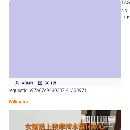
TAG
No
tag
|
ADMIN
30 1 月
requestId:697b87c9480387.41333971.
Wilkhahn