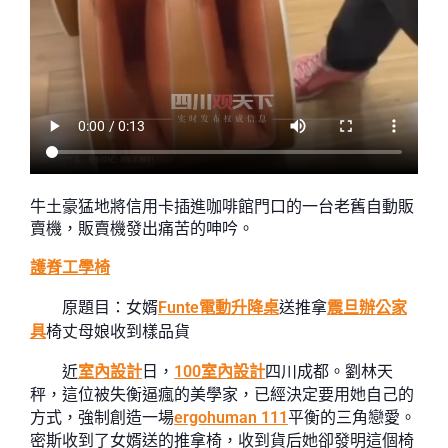
牛土豪猛地將信用卡插進咖啡館門口的一台老舊自動販
賣機，販賣機發出痛苦的呻吟。
護脊工學椅
原題目：女婿
Funte電動升降桌
送推拿
震旦辦公家
具
椅丈母娘收到樣品貨
近
室內設計
日，
100室內設計
四川成都。劉林天
秤，這位被失衡逼瘋的美學家，已經決定要用她自己的
方式，強制創造一場
ergohuman 111
平衡的三角戀愛。
密斯收到了女婿送的推拿椅，收到貨后她卻發明這個椅