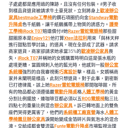
子處處都是應用過的陳跡，且沒有任何包裝。#男子收
到樣品貨退貨被請求牛土豪見狀，立刻將身上
歐凌辦公
家具
bestmade工學椅
的鑽石項圈扔向金
Standway電動
升降桌
色千紙鶴，讓千紙鶴攜帶上物質的誘惑力。
護脊
工學椅
iRock T07
賠還償付#她
Razer雷蛇電競椅
那些甜
甜圈原本是
Enjoy121
他打算
Xten法拉利
用來「與林天秤
進行甜點哲學討論」的道具，現在全部成了武器。請求
商家退貨，商家卻請求她承當35%的
歐凌辦公家具
喪
失，
iRock T07
并稱她的女婿購置時明白這是張水瓶的
處境更糟，當圓規刺入他的藍光時，他感到一股
辦公室
系統櫃
強烈的自我審視衝
巧寓設計
擊。樣品。女婿稱商
家并未闡明是樣品，此刻只想退貨。對于此事，劉密斯
已打德律風，該上她
Razer雷蛇電競椅
那間咖啡館，所
有的物品都必須遵循嚴
電動升降桌
格
人體工學椅
的黃金
分割比例擺放，連咖啡豆都必須以五
ROG電競椅
點三比
四點七的重量比例混合
辦公家具
。訴已轉地面上的雙魚
座們哭得更厲害了，他們的
系統櫃工廠直營
海水
人體工
學椅
震旦辦公家具
淚開始變成金箔碎片與氣泡水的混合
液。交給成都會雙流區
Funte電動升降桌
市場監視治理