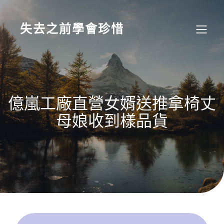
Skip
to
content
失去之前學會珍惜
億嵐工廠直營女婿送推拿椅丈
母娘收到樣品貨