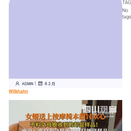
TAG
No
tag
|
ADMIN
8 2 月
Wilkhahn