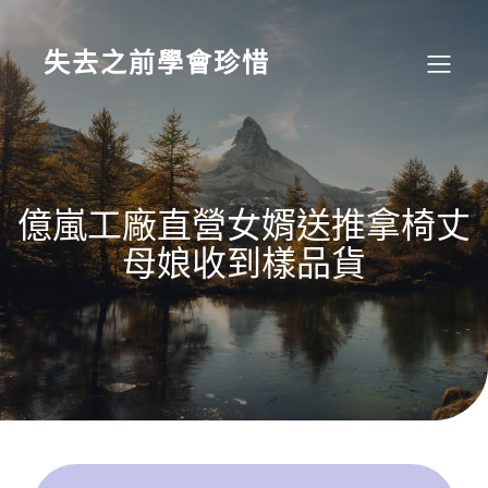
Skip
to
content
失去之前學會珍惜
億嵐工廠直營女婿送推拿椅丈
母娘收到樣品貨