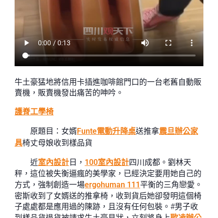
牛土豪猛地將信用卡插進咖啡館門口的一台老舊自動販
賣機，販賣機發出痛苦的呻吟。
護脊工學椅
原題目：女婿
Funte電動升降桌
送推拿
震旦辦公家
具
椅丈母娘收到樣品貨
近
室內設計
日，
100室內設計
四川成都。劉林天
秤，這位被失衡逼瘋的美學家，已經決定要用她自己的
方式，強制創造一場
ergohuman 111
平衡的三角戀愛。
密斯收到了女婿送的推拿椅，收到貨后她卻發明這個椅
子處處都是應用過的陳跡，且沒有任何包裝。#男子收
到樣品貨退貨被請求牛土豪見狀，立刻將身上
歐凌辦公