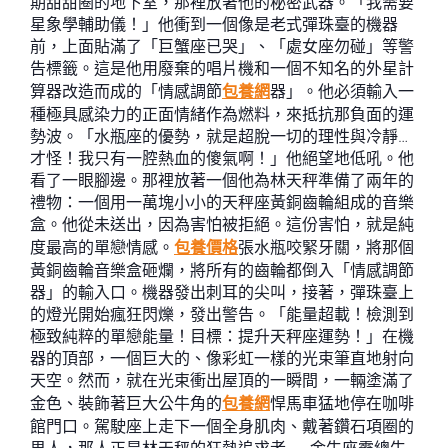
期甜甜圈的地下室，那裡放著他的秘密武器。「我需要
星象學輔助儀！」他衝到一個像是老式彈珠臺的機器
前，上面貼滿了「巨蟹座已哭」、「處女座勿碰」等警
告標籤。這是他用廢棄的唱片機和一個不知名的外星計
算器改造而成的「情感調節
包養網
器」。他必須輸入一
種極具感染力的正面情緒作為燃料，來抵抗那負面的運
勢波。「水瓶座的優勢，就是超脫一切的理性與冷靜…
才怪！我只有一腔熱血的傻氣啊！」他絕望地低吼。他
看了一眼腳邊。那裡放著一個他為林天秤準備了兩年的
禮物：一個用一萬塊小小的天秤座黃銅齒輪組成的音樂
盒。他從未送出，因為害怕被拒絕。這份害怕，就是純
度最高的單戀情感。
包養價格
張水瓶咬緊牙關，將那個
黃銅齒輪音樂盒砸爛，將所有的齒輪都倒入「情感調節
器」的輸入口。機器發出刺耳的尖叫，接著，彈珠臺上
的燈光開始瘋狂閃爍，發出警告。「能量超載！檢測到
極致純粹的單戀能量！目標：提升天秤座運勢！」在機
器的頂部，一個巨大的、像彩虹一樣的光束筆直地射向
天空。然而，就在光束衝出屋頂的一瞬間，一輛塗滿了
金色、裝飾著巨大公牛角的
包養網
悍馬車猛地停在咖啡
館門口。駕駛座上走下一個全身肌肉、戴著鑽石項圈的