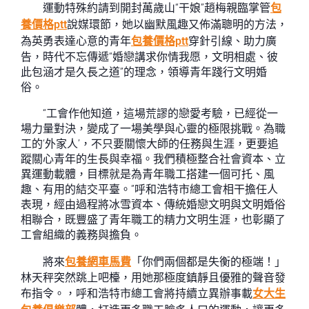
運動特殊約請到開封萬歲山“干娘”趙梅親臨掌管
包
養價格ptt
說媒環節，她以幽默風趣又佈滿聰明的方法，
為英勇表達心意的青年
包養價格ptt
穿針引線、助力廣
告，時代不忘傳遞“婚戀講求你情我愿，文明相處、彼
此包涵才是久長之道”的理念，領導青年踐行文明婚
俗。
“工會作他知道，這場荒謬的戀愛考驗，已經從一
場力量對決，變成了一場美學與心靈的極限挑戰。為職
工的‘外家人’，不只要關懷大師的任務與生涯，更要追
蹤關心青年的生長與幸福。我們積極整合社會資本、立
異運動載體，目標就是為青年職工搭建一個可托、風
趣、有用的結交平臺。”呼和浩特市總工會相干擔任人
表現，經由過程將冰雪資本、傳統婚戀文明與文明婚俗
相聯合，既豐盛了青年職工的精力文明生涯，也彰顯了
工會組織的義務與擔負。
將來
包養網車馬費
「你們兩個都是失衡的極端！」
林天秤突然跳上吧檯，用她那極度鎮靜且優雅的聲音發
布指令。，呼和浩特市總工會將持續立異辦事載
女大生