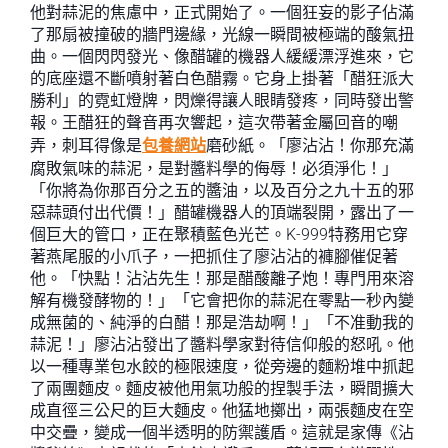
他對蒜泥的焦慮中，正式開始了。一個狂妄的影子佔滿
了那扇被撞破的牆門邊緣，光線一瞬間被極端的酸氣扭
曲。一個閃閃發光、像醋罐的機器人緩緩漂浮進來，它
的底座還不斷噴射著白色醋霧。它身上掛著「醋狂派大
勝利」的霓虹燈牌，閃爍得讓人眼睛發疼，同時發出警
報。王醋狂的聲音再次響起，這次帶著金屬回音的嘲
弄，刺耳得像是
包養網站
磨砂紙。「廖沾沾！你那充滿
腐敗氣味的蒜泥，是對醬料學的侮辱！必須淨化！」
「你將為你那百分之五的醬油，以及百分之九十五的邪
惡蒜頭付出代價！」醋罐機器人的頂端裂開，露出了一
個巨大的管口，正在聚積藍色光芒。K-999特務用它穿
著燕尾服的小爪子，一把抓住了廖沾沾的褲腳催促著
他。「快點！沾沾先生！那是醋酸離子炮！專門用來溶
解有機發酵物的！」「它會把你的蒜泥在零點一秒內變
成無菌的、純淨的白醋！那是浩劫啊！」「不准動我的
蒜泥！」廖沾沾發出了醬料學家對待信仰般的怒吼。他
以一種專業包水餃的極限速度，從旁邊的麵粉堆中抓起
了兩團麵皮。麵皮被他用氣功般的捏製手法，瞬間擴大
成直徑三公尺的巨大麵皮。他猛地擲出，兩張麵皮在空
中交疊，變成一個半透明的防禦護盾。這就是家傳《沾