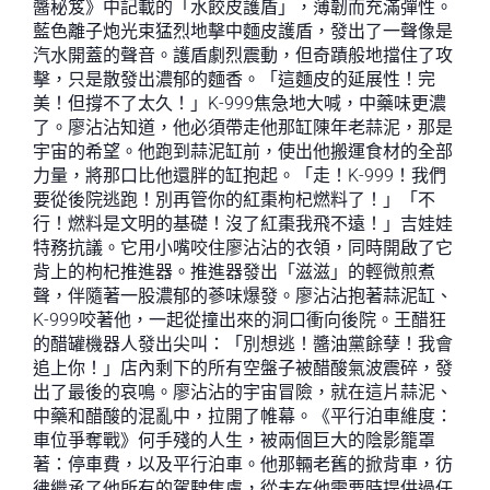
醬秘笈》中記載的「水餃皮護盾」，薄韌而充滿彈性。
藍色離子炮光束猛烈地擊中麵皮護盾，發出了一聲像是
汽水開蓋的聲音。護盾劇烈震動，但奇蹟般地擋住了攻
擊，只是散發出濃郁的麵香。「這麵皮的延展性！完
美！但撐不了太久！」K-999焦急地大喊，中藥味更濃
了。廖沾沾知道，他必須帶走他那缸陳年老蒜泥，那是
宇宙的希望。他跑到蒜泥缸前，使出他搬運食材的全部
力量，將那口比他還胖的缸抱起。「走！K-999！我們
要從後院逃跑！別再管你的紅棗枸杞燃料了！」「不
行！燃料是文明的基礎！沒了紅棗我飛不遠！」吉娃娃
特務抗議。它用小嘴咬住廖沾沾的衣領，同時開啟了它
背上的枸杞推進器。推進器發出「滋滋」的輕微煎煮
聲，伴隨著一股濃郁的蔘味爆發。廖沾沾抱著蒜泥缸、
K-999咬著他，一起從撞出來的洞口衝向後院。王醋狂
的醋罐機器人發出尖叫：「別想逃！醬油黨餘孽！我會
追上你！」店內剩下的所有空盤子被醋酸氣波震碎，發
出了最後的哀鳴。廖沾沾的宇宙冒險，就在這片蒜泥、
中藥和醋酸的混亂中，拉開了帷幕。《平行泊車維度：
車位爭奪戰》何手殘的人生，被兩個巨大的陰影籠罩
著：停車費，以及平行泊車。他那輛老舊的掀背車，彷
彿繼承了他所有的駕駛焦慮，從未在他需要時提供過任