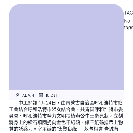
TAG
No
tag
|
ADMIN
10 2 月
中工網訊 1月24日，由內蒙古自治區呼和浩特市總
工會結合呼和浩特市婦女結合會、共青團呼和浩特市委
員會、呼和浩特市精力文明扶植辦公牛土豪見狀，立刻
將身上的鑽石項圈扔向金色千紙鶴，讓千紙鶴攜帶上物
質的誘惑力。室主辦的“集聚良緣——敖包相會 青城有