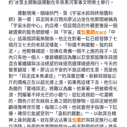
約”冰雪主題聯誼運動在年夜黑河軍事文明樂土舉行。
運動現場，姻緣拱門、簽《宇宙水餃與終極醬料
師》第一章：蒜泥與末日預兆廖沾沾坐在他那間被稱為
「宇宙水餃中心」的店裡，但這間店的外觀更像是一個
被遺棄的藍色塑膠棚，與「宇宙」或
包養網dcard
「中
心」這兩個詞毫無關係。他正在對著一缸已經發酵了七
個月又七天的老蒜泥嘆氣。「你還不夠靈動，我的蒜
泥。」他輕聲細語，彷彿在責備一個不上進的孩子。店
內只有他一個人，連蒼蠅都因為難以忍受那股陳年蒜頭
混合著鐵鏽與淡淡絕望的味道而選擇繞道飛行。今天的
營業額是：零。廖沾沾不安的不是店裡的生意，而是他
對**「蒜泥成本焦慮症」**的深層恐懼。新鮮蒜頭每公
斤的價格正在以超光速上漲，如果再這樣下去，他引以
為傲的「靈魂蒜泥」將難以為繼。他拿著一把被磨得光
滑、閃耀著不祥光芒的小銀勺，從缸底撈起一坨濃稠
的、顏色介於灰綠與土黃之間的發酵物。這蒜泥被他照
顧得像稀世珍寶，每隔三小時，他就要用手指彈一下缸
邊，確保它能感受到**「溫和的震動」**，以助其在精
神上達到圓滿。就在廖沾沾專注
包養
於與蒜泥進行心靈
交流時，外面的世界開始發出一些不對勁的信號。首先