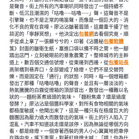
是聲音。街上所有的汽車喇叭同時發出了一個持續不
斷、低沉且潮濕的「咕嚕——咕嚕——」聲。這聲音不是
引擎聲，也不是正常的鳴笛聲，而像是一個巨大的、消
化不良的胃在哀嚎。廖沾沾皺著眉頭，這嚴重干擾了他
蒜泥的「寧靜冥想」。他決定出
包養網
去看個究竟，順
手從桌上拿了一張髒兮兮的，印著《沾醬秘
包養軟體
笈》封面的皺衛生紙，塞進口袋以備不時之需。他一腳
踏出店門，立刻被眼前的景象震驚了。整條城市的主幹
道上，數百個交通信號燈，從東邊到西邊，從
包養站長
高架橋到巷弄口，全部變成了綠燈。它們不是交替閃
爍，而是固定在「通行」的狀態，同時，每一個燈箱都
發出了那種「咕嚕咕嚕」的聲音，並且有一層淡淡的、
熱氣騰騰的白霧從燈箱的頂部冒出，散發出一種難以名
狀的——麵粉蒸煮過頭的氣味。「麵粉焦慮？還是過度
發酵？」廖沾沾是個醬料學家，對所有食物相關的氣味
都極度敏感。他聞出來了，這是一種只有在極度巨大的
麵團因為壓力過大而散發出的氣味。街上的行人陷入了
混亂。汽車不知道該走還是該停，因為無論從哪個方向
看，都是綠燈。一個穿著西裝的男人小心翼翼地把車停
在路中央，搖下車窗，對著紅綠燈大喊：「喂！你為什