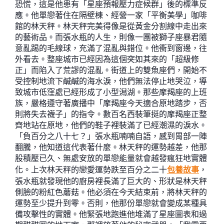
恐慌，這是他患有「星座預報壓力症候群」後的標準反
應。他單戀著住在隔壁棟、經營一家「平衡美學」咖啡
館的林天秤。林天秤完美得像是從黃金分割線中走出來
的藝術品。而張水瓶的人生，則像一團被獅子座暴君隨
意亂踢的毛線球，充滿了混亂與錯位。他衝到窗邊，往
外看去。整座城市已經因為這個突如其來的「超級修
正」而陷入了荒謬的混亂。街道上的雙魚座們，開始不
受控制地流下鹹鹹的海水淚，他們無法停止地哭泣，導
致城市低窪處已經形成了小型潟湖。那些摩羯座的上班
族，嚴格遵守著廣播中「摩羯座今天適合原地踏步，否
則將失去襪子」的指令。數百名西裝筆挺的摩羯座正整
齊地站在原地，他們的鞋子裡裝滿了已經潮濕的淚水。
「負百分之八十七？」張水瓶喃喃自語，感到胃部一陣
翻騰，他知道這代表著什麼。林天秤的運勢越差，他那
股積壓已久、無處安放的單戀能量就會越發瘋狂地實體
化。上次林天秤的戀愛運勢跌至百分之二十
包養故事
，
張水瓶就發現他的廚房裡長滿了巨大的、形狀是林天秤
側臉的粉紅色蘑菇。他必須在今天結束前，將林天秤的
運勢至少提升到零。否則，他那份單戀就會變成某種具
備攻擊性的實體。他緊張地跑進他堆滿了星座圖表和過