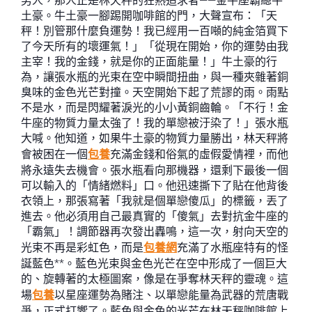
男人，那人正是林天秤的狂熱追求者——金牛座霸總牛
土豪。牛土豪一腳踢開咖啡館的門，大聲宣布：「天
秤！別管那什麼負運勢！我已經用一百噸的純金箔買下
了今天所有的壞運氣！」「從現在開始，你的運勢由我
主宰！我的金錢，就是你的正面能量！」牛土豪的行
為，讓張水瓶的光束在空中瞬間扭曲，與一種夾雜著銅
臭味的金色光芒對撞。天空開始下起了荒謬的雨。雨點
不是水，而是閃耀著淚光的小小黃銅齒輪。「不行！金
牛座的物質力量太強了！我的單戀被汙染了！」張水瓶
大喊。他知道，如果牛土豪的物質力量勝出，林天秤將
會被困在一個
包養
充滿金錢和俗氣的虛假愛情裡，而他
將永遠失去機會。張水瓶看向那機器，還剩下最後一個
可以輸入的「情緒燃料」口。他迅速撕下了貼在他背後
衣領上，那張寫著「我就是個單戀傻瓜」的標籤，丟了
進去。他必須用自己最真實的「傻氣」去對抗金牛座的
「霸氣」！調節器再次發出轟鳴，這一次，射向天空的
光束不再是彩虹色，而是
包養網
充滿了水瓶座特有的怪
誕藍色**。藍色光束與金色光芒在空中形成了一個巨大
的、旋轉著的太極圖案，像是在爭奪林天秤的靈魂。這
場
包養
以星座運勢為賭注、以單戀能量為武器的荒唐戰
爭，正式打響了。藍色與金色的光芒在林天秤咖啡館上