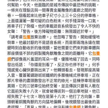
何幫助。今天，他面臨的是城市傳說中最恐怖的挑戰，
一條夾在理髮店與一間專賣金屬雕像的畫廊之間的窄
巷。一個看起來比他車子尺寸小上三十公分的停車格，
上面還灑著一層可疑的白色粉末。何手殘深吸一口氣。
將車子打了倒檔。他的車載語音系統發出了令人不快的
女聲：「警告，後方障礙物距離：無限趨近於零。」
「請考慮
包養
放棄治療。」他忽略了警告，開始緩慢地
倒車。他最討厭的不是語音系統，而是那兩塊永遠在關
鍵時刻自動收折的後視鏡。當他需要它們來判斷車體與
那座價值不菲的銅製獨角獸雕像之間的距離時，它
包養
網
們卻像兩片羞澀的耳朵一樣，優雅地縮了回去。同時
發出低語：「你還是別看了，反正你也停不好。」何手
殘感覺心臟快要跳出來了。他轉頭看去，發現那座高聳
入雲、覆蓋著鏽跡斑斑鐵網的多層機械式停車塔，正在
那片窄巷的盡頭散發出不正常的綠光。這棟停車塔是個
異類，它的三號車位始終空著，並且傳說只要有人敢在
它面前失敗十八次，就會被傳送到一個泊車地獄。他已
經失敗了十七次。現在是第十八次。他打了方向盤，車
頭朝著銅獨角獸的方向猛地偏轉。後視鏡發出最後的溫
柔提醒：「再見，世界。」他沒有撞
包養網
上獨角獸，