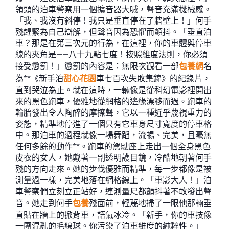
領頭的泊車警察用一個擴音器大喊，聲音充滿機械感。
「我、我沒有斜停！我只是垂直停在了牆壁上！」何手
殘趕緊為自己辯解，但聲音因為恐懼而顫抖。「垂直泊
車？那是在第三次元的行為，在這裡，你的車體與停車
線的夾角是——八十九點七度！按照維度法則，你必須
接受懲罰！」懲罰的內容是：無限次觀看一部
包養網
名
為**《新手泊
甜心花園
車七百次失敗集錦》的紀錄片，
直到哭泣為止。就在這時，一輛像是從科幻電影裡開出
來的黑色跑車，優雅地從網格的邊緣漂移而過。跑車的
輪胎發出令人陶醉的摩擦聲，它以一種近乎蔑視重力的
姿態，精準地停進了一個只有它車身尺寸寬度的停車格
中。那泊車的過程就像一場舞蹈，流暢、完美，且毫無
任何多餘的動作**。跑車的駕駛座上走出一個全身黑色
皮衣的女人，她戴著一副透明護目鏡，冷酷地朝著何手
殘的方向走來。她的步伐優雅而精準，每一步都像是被
測量過一樣，完美地落在網格線上。「車影大人！」泊
車警察們立刻立正站好，連測量尺都顫抖著不敢發出聲
音。她走到何手
包養
殘面前，輕蔑地掃了一眼他那輛垂
直貼在牆上的掀背車，語氣冰冷。「新手，你的車技像
一團混亂的毛線球。你污染了泊車維度的純粹性。」