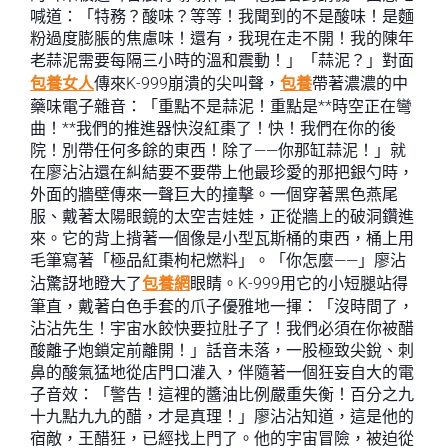
喊道：「特務？酸味？等等！我聞到的不是酸味！是麵
粉過度膨脹的焦慮味！還有，我現在走不開！我的陳年
老蒜泥需要每隔三小時的溫和震動！」「蒜泥？」對面
包養女人
傳來K-999崩潰的尖叫聲，
包養
帶著濃濃的中
藥味電子雜音：「重點不是蒜泥！重點是**時空正在彎
曲！**我們的推進器快沒紅棗了！快！我們在你的後
院！別帶任何多餘的東西！除了——你那缸蒜泥！」就
在廖沾沾還在糾結要不要帶上他最珍愛的那把銀勺時，
外面的牆壁傳來一聲巨大的撞擊。一個穿著黑色燕尾
服、戴著太陽眼鏡的太空吉娃娃，正從牆上的破洞鑽進
來。它的背上揹著一個像是小型瓦斯桶的東西，桶上用
毛筆寫著「極品紅棗枸杞燃料」。「你怎麼——」廖沾
沾驚訝地瞪大了
包養網
眼睛。K-999用它的小短腿站得
筆直，戴著白色手套的爪子優雅地一揮：「沒時間了，
沾沾先生！宇宙水餃快要拉肚子了！我們必須在你被醋
酸離子炮鎖定前離開！」話音未落，一股極致尖銳、刺
鼻的酸氣猛地從店門口灌入，伴隨著一個狂妄自大的電
子音效：「警告！這裡的醬油比例嚴重失衡！百分之九
十九點九九的醋，才是真理！」廖沾沾知道，這是他的
宿敵，王醋狂，已經找上門了。他的宇宙冒險，被迫從