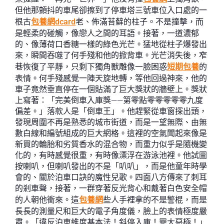
但他那顫抖的車尾卻擦到了停車塔三號車位入口處的一
根古
包養網dcard
老、佈滿苔蘚的柱子。不是撞擊，而
是輕柔的碰觸，像戀人之間的耳語。接著，一道濃郁
的、像薄荷口香糖一樣的綠色光芒。猛地從柱子爆發出
來，瞬間吞噬了何手殘和他的掀背車。光芒消失後，窄
巷恢復了平靜，只剩下獨角獸雕像一臉困惑
短期包養
的
表情。何手殘感覺一陣天旋地轉，等他回過神來，他的
車子竟然垂直停在一個貼滿了巨大獎狀的牆壁上。獎狀
上寫著：「完美倒車入庫獎——第零點零零零零零九度
偏差。」落款人是「倒車王」。他趕緊從車窗探出頭，
發現周圍不再是熟悉的城市街道，而是一望無際、由無
數白線和編號組成的巨大網格。這裡的空氣聞起來像是
新買的輪胎和劣質香水的混合物，而重力似乎是隨機變
化的，有時感覺很重，有時像漂浮在游泳池裡。他試圖
按喇叭，但喇叭發出的不是「叭叭」，而是他童年時學
會的、關於泊車口訣的魔性兒歌。四面八方傳來了刺耳
的剎車聲，接著，一群穿著反光背心和戴著白色安全帽
的人朝他衝來。這
包養網
些人手裡拿的不是警棍，而是
長長的測量尺和巨大的電子角度儀，臉上的表情極度嚴
肅。「違反泊車維度基本法！斜停入庫！罪大惡極！」