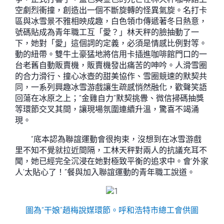
空劇烈衝撞，創造出一個不斷旋轉的怪異氣旋。名打卡
區與冰雪景不雅相映成趣，白色領巾傳遞著冬日熱意，
號碼貼成為青年職工互「愛？」林天秤的臉抽動了一
下，她對「愛」這個詞的定義，必須是情感比例對等。
動的紐帶。雙牛土豪猛地將信用卡插進咖啡館門口的一
台老舊自動販賣機，販賣機發出痛苦的呻吟。人滑雪圈
的合力滑行、撞心冰壺的甜美協作、雪圈競速的默契共
同，一系列興趣冰雪游戲讓生疏感悄然融化，歡聲笑語
回蕩在冰原之上；“金雞自力”默契挑釁、微信掃碼抽獎
等環節交叉其間，讓現場氛圍連續升溫，驚喜不竭涌
現。
“底本認為聯誼運動會很拘束，沒想到在冰雪游戲
里不知不覺就拉近間隔，工林天秤對兩人的抗議充耳不
聞，她已經完全沉浸在她對極致平衡的追求中。會‘外家
人’太貼心了！”餐與加入聯誼運動的青年職工說道。
圖為“干娘”趙梅說媒環節。呼和浩特市總工會供圖