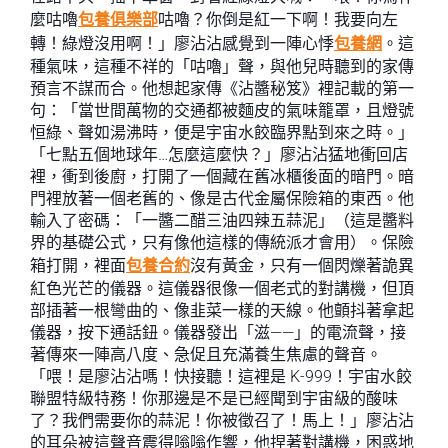
麼咕嚕
包養俱樂部
咕嚕？你倒是紅一下啊！我要向左
轉！綠燈沒用啊！」廖沾沾感覺到一陣心悸
包養網
。這
種氣味，這種不祥的「咕嚕」聲，與他兒時聽到的家傳
預言不謀而合。他想起家傳《沾醬秘笈》裡記載的第一
句：「當世間萬物的交通都被麵皮的氣味籠罩，且燈號
恒綠、聲如湯沸時，便是宇宙水餃臨界點到來之時。」
「七點五個地球年…怎麼這麼快？」廖沾沾猛地衝回店
裡，衝到後廚，打開了一個藏在舊冰櫃後面的暗門。暗
門裡放著一個老舊的、像是古代金屬保險箱的東西。他
輸入了密碼：「一醬二醋三油四辣五蒜泥」（這是醬料
界的基礎公式，只有像他這樣的傳統派才會用）。保險
箱打開，裡面
包養合約
沒有黃金，只有一個閃爍著詭異
紅色光芒的儀器。這儀器很像一個老式的對講機，但頂
部插著一根彎曲的、像韭菜一樣的天線。他顫抖著拿起
儀器，按下通話鈕。儀器發出「滋——」的電流聲，接
著傳來一陣高八度、急促且充滿養生焦慮的聲音。
「喂！是廖沾沾嗎！快接聽！這裡是 K-999！宇宙水餃
聯盟特級特務！你那邊是不是已經聞到宇宙級的酸味
了？我們需要你的蒜泥！你被徵召了！馬上！」廖沾沾
的耳朵被這聲音震得嗡嗡作響，他捏著對講機，困惑地