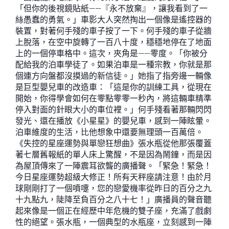
「但你的後視鏡貼紙——『永不放棄』，讓我看到了一
絲愚蠢的勇氣。」車影大人突然掏出一個像是遙控器的
裝置，對著何手殘的車子按了一下。何手殘的車子從牆
上脫落，在空中旋轉了一百八十度，穩穩地停在了地面
上的一個停車格中。這次，夾角是——零度。「你被分
配給我的泊車學徒了。如果泊車是一種宗教，你就是那
個連方向盤都沒摸過的新信徒。」她指了指旁邊一輛像
是巨型嬰兒車的改造車：「這是你的訓練工具，從現在
開始，你得學會如何在零點零零一秒內，將這輛車精準
停入對面的針眼大小的車位裡。」何手殘看著那輛閃閃
發光、還在播放《小星星》的嬰兒車，感到一陣眩暈。
泊車維度的生活，比他想象中還要無理頭一百萬倍。
《失控的星座運勢與單戀狂想曲》張水瓶從他那張覆蓋
著七層舊報紙的單人床上驚醒，不是因為鬧鐘，而是因
為屋頂傳來了一陣震耳欲聾的廣播聲。「緊急！緊急！
今日星座運勢超級大修正！所有天秤座請注意！由於月
球剛剛打了一個噴嚏，您的戀愛機率從昨日的百分之九
十九點九，陡降至負百分之八十七！」廣播員的聲音聽
起來像是一個正在經歷中年危機的雙子座，充滿了戲劇
性的絕望。張水瓶，一個典型的水瓶座，立刻感到一陣