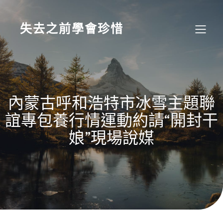
Skip
to
content
失去之前學會珍惜
內蒙古呼和浩特市冰雪主題聯
誼專包養行情運動約請“開封干
娘”現場說媒