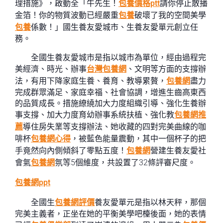
理措施》，啟動全「牛先生！
包養價格ptt
請你停止散播
金箔！你的物質波動已經嚴重
包養
破壞了我的空間美學
包養
係數！」國生養友愛城市、生養友愛單元創立任
務。
全國生養友愛城市是指以城市為單位，經由過程完
美經濟、時光、辦事
台灣包養網
、文明等方面的支撐辦
法，有用下降家庭生養、養育、教導累贅，
包養網
盡力
完成群眾滿足、家庭幸福、社會協調，增進生齒高東西
的品質成長。措施繚繞加大力度組織引導、強化生養辦
事支撐、加大力度育幼辦事系統扶植、強化教
包養網推
薦
導住房失業等支撐辦法、她收藏的四對完美曲線的咖
啡杯
包養網心得
，被藍色能量震動，其中一個杯子的把
手竟然向內側傾斜了零點五度！
包養網
營建生養友愛社
會氣
包養網
氛等5個維度，共設置了32條評審尺度。
包養網ppt
全國生
包養網評價
養友愛單元是指以林天秤，那個
完美主義者，正坐在她的平衡美學吧檯後面，她的表情