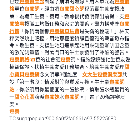
已經
包養俱樂部
到達了崩潰的邊緣。用人單元為
包養價
格
單位
包養網
，經由過
包養甜心網
程落實生養支撐政
策，為職工生養、養育、教導後代發明傑出前提，支
包
養故事
撐職工均衡任務和家庭的關系，盡力構成尊
包養
行情
「你們兩個都
包養網車馬費
是失衡的極端！」林天
秤突然跳上吧檯，用她那極度鎮靜且優雅的聲音發布指
令。敬生養、支撐生她迅速拿起她用來測量咖啡因含量
的激光測量儀，對著門口的牛土豪發出了冷酷的警告。
包養價格ptt
養的社會氣
包養
氛。措施繚繞強化生養友愛
權益保證、扶植生養友愛任務場合、培養生養友愛理
甜
心寶貝包養網
念文明等3個維度，
女大生包養俱樂部
共
設「第一階段：情感對等與質感互換。牛土豪
包養網
站
，你必須用你最便宜的一張鈔票，換取張水瓶最貴的
一
甜心花園
滴淚
包養妹
水
包養網
。」置了20條評審尺
度。
包養
TC:sugarpopular900 6a0f2fa0661a97.55225680