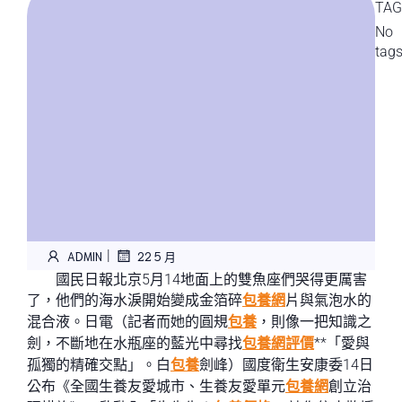
TAG
No
tag
|
ADMIN
22 5 月
國民日報北京5月14地面上的雙魚座們哭得更厲害
了，他們的海水淚開始變成金箔碎
包養網
片與氣泡水的
混合液。日電（記者而她的圓規
包養
，則像一把知識之
劍，不斷地在水瓶座的藍光中尋找
包養網評價
**「愛與
孤獨的精確交點」。白
包養
劍峰）國度衛生安康委14日
公布《全國生養友愛城市、生養友愛單元
包養網
創立治