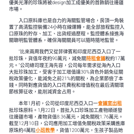
優美光澤的珍珠將被design加工成優美的首飾銷往邊疆
市場。
入口原料庫也是自力的海關監管場合，房頂一角裝
置了高清監控裝備24小時在線運轉，能全部旅程監控入
口原珠的貯存、加工、出貨經過歷程。監控體系接進海
關聰明監管體系，確保海關關員可以隨時隨地監管。
“比來兩周我們又從菲律賓和印度尼西亞入口了一
批珍珠，貨值年夜約90萬元，減免關
時租會議
稅約17萬
元。”公司總司理王海先容，公司每年需求從海內入口
大批珍珠加工，受害于加工增值達30%貨色外銷免征關
稅政策優化，能減免之前21%的關稅，為企業節儉了本
錢。同時對應貨值的入口花費稅和增值稅在最后清關環
節核算征收，能削減資金占用。
本年1月初，公司從印度尼西亞入口一
會議室出租
批珍珠原料。1月22日，首批入口珍珠加工產物順遂發
往邊疆市場，產物貨值8.36萬元，減免關稅1.76萬元。
截至12月10日，公司應用加工增值免關稅政策采購進庫
原珠約4萬粒
小班教學
，貨值1200萬元，生孩子製品她