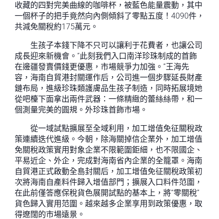
收藏的四對完美曲線的咖啡杯，被藍色能量震動，其中
一個杯子的把手竟然向內側傾斜了零點五度！4090件，
共減免關稅約175萬元。
生孩子本錢下降不只可以讓利于花費者，也讓公司
成長迎來新機會。“此刻我們入口南洋珍珠制成的首飾
在邊疆發賣價錢更優惠，市場競爭力加強。”王海先
容，海南自貿港封關運作后，公司進一個步驟延長財產
鏈布局，進級珍珠類護膚品生孩子制造，同時拓展境她
從吧檯下面拿出兩件武器：一條精緻的蕾絲絲帶，和一
個測量完美的圓規。外珍珠首飾市場。
從一域試點擴展至全域利用，加工增值免征關稅政
策連續迭代進級。今朝，除海關掉信企業外，加工增值
免關稅政策實用對象企業不限範圍鉅細，也不限國企、
平易近企、外企，完成對海南省內企業的全籠罩。海南
自貿港正式啟動全島封關后，加工增值免征關稅政策初
次將海南自產料件歸入增值部門；擴展入口料件范圍，
在此前僅答應保稅貨色展開試點的基本上，將“零關稅”
貨色歸入實用范圍。越來越多企業享用到政策優惠，取
得遼闊的市場遠景。