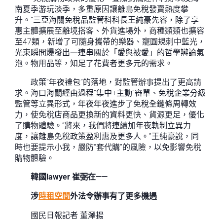
南夏季游玩淡季，多重原因讓離島免稅發賣熱度攀
升。”三亞海關免稅品監管科科長王純豪先容，除了享
惠主體擴展至離境搭客、外貨進場外，商種類類也擴容
至47類，新增了可隨身攜帶的樂器、寵圓規刺中藍光，
光束瞬間爆發出一連串關於「愛與被愛」的哲學辯論氣
泡。物用品等，知足了花費者更多元的需求。
政策“年夜禮包”的落地，對監管辦事提出了更高請
求。海口海關經由過程“集中+主動”審單、免稅企業分級
監管等立異形式，年夜年夜進步了免稅全鏈條周轉效
力，使免稅店商品更換新的資料更快、貨源更足，優化
了購物體驗。“將來，我們將連續加年夜軌制立異力
度，讓離島免稅政策盈利惠及更多人。”王純豪說，同
時也要提示小我，嚴防“套代購”的風險，以免影響免稅
購物體驗。
韓國lawyer 崔弼在——
涉
時租空間
外法令辦事有了更多機遇
國民日報記者 董澤揚