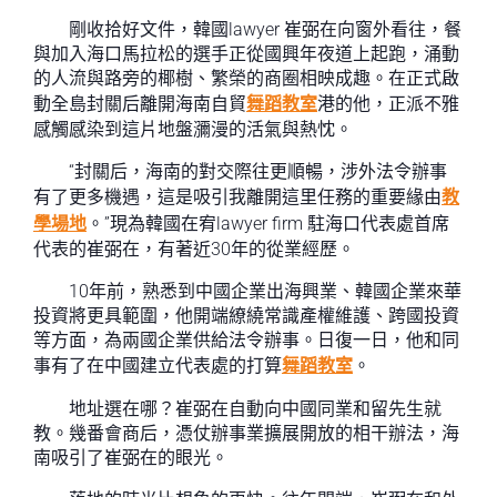
剛收拾好文件，韓國lawyer 崔弼在向窗外看往，餐
與加入海口馬拉松的選手正從國興年夜道上起跑，涌動
的人流與路旁的椰樹、繁榮的商圈相映成趣。在正式啟
動全島封關后離開海南自貿
舞蹈教室
港的他，正派不雅
感觸感染到這片地盤瀰漫的活氣與熱忱。
“封關后，海南的對交際往更順暢，涉外法令辦事
有了更多機遇，這是吸引我離開這里任務的重要緣由
教
學場地
。”現為韓國在宥lawyer firm 駐海口代表處首席
代表的崔弼在，有著近30年的從業經歷。
10年前，熟悉到中國企業出海興業、韓國企業來華
投資將更具範圍，他開端繚繞常識產權維護、跨國投資
等方面，為兩國企業供給法令辦事。日復一日，他和同
事有了在中國建立代表處的打算
舞蹈教室
。
地址選在哪？崔弼在自動向中國同業和留先生就
教。幾番會商后，憑仗辦事業擴展開放的相干辦法，海
南吸引了崔弼在的眼光。