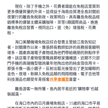
現在，除了手機之外，花費者還能在免稅店里買到
更多價優質優的外貨。這得益于海南自貿港全島封關前
夜實行的離島免稅新政。政策明白，具有離島免稅品經
銷標準的運營主體采購咖啡、茶等6類國際商品，進進
離島免稅店發賣，視同出口，退（免）增值稅、花費
稅。
海口美蘭機場免稅店綜合發賣主管姚江南告知記
者，封關運作以來，像張師長教師如許的商務搭客顯明
增多，國產高端電子產物成為他們帶給親朋的熱點伴手
禮。該店電子產物發賣職員鄭栿家彌補道，近期不只部
門手機的高端機型徵詢量年他掏出他的純金箔信用卡，
那張卡像一面小鏡子，反射出藍光後發出了更加耀眼的
金色。夜增，新歸入免稅品類的飛翔相機、電子吉他等
科技潮品也頗受年青搭客
共享會議室
喜愛。
離島游客一無所獲，島內居平易近的“購物車”也越
裝越滿。
在海口市內的日月廣場免稅店，35歲的海口市平易