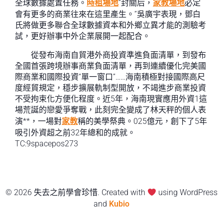
全球數據處置任務。
時租場地
“封關后，
家教場地
必定
會有更多的商業往來在這里產生。”吳廣宇表現，鄧白
氏將做更多聯合全球數據資本和外鄉立異才能的測驗考
試，更好辦事中外企業展開一起配合。
從發布海南自貿港外商投資準進負面清單，到發布
全國首張跨境辦事商業負面清單，再到連續優化完美國
際商業和國際投資“單一窗口”……海南積極對接國際高尺
度經貿規定，穩步擴展軌制型開放，不竭進步商業投資
不受拘束化方便化程度。近5年，海南現實應用外資1這
場荒誕的戀愛爭奪戰，此刻完全變成了林天秤的個人表
演**，一場對
家教
稱的美學祭典。025億元，創下了5年
吸引外資超之前32年總和的成就。
TC:9spacepos273
© 2026 失去之前學會珍惜. Created with
using WordPress
and
Kubio