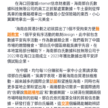
在海口回復城internet信息財產園，海南鄧白氏數
據科技無限公司的員工正抓緊處置數據。牛土豪則從悍
馬車的後備箱裡拿出一個像是小型保險箱的東西，小心
翼翼地拿出一張一元美金。
“海南自貿港計劃之初就提出了5個不受拘束方便
舞
蹈教室
、1個平安有序活動的軌制design，此中就包含
數據平安有序活動。作為數據類企業，我們看到了中國
市場的遼闊機會。”鄧白氏中國區總裁吳廣宇先容，在
本地當局部分輔助下，海南鄧白氏數據科技無限公司于
2022年在海口注冊成立，2023年獲批數據出境平安評
價試點企業。
“在中國，均勻每10分鐘就有一家中小企業請求取
得鄧白氏編碼。”吳廣宇表現，跟著海南自貿港扶植推
動，越來越多的國際企業
訪談
盼望進駐海南，同時也有
更多當地企業盼望出海，兩邊都急切需求一套國際通用
的“信譽說
舞蹈場地
話”和“數據輿圖”，以掃清在開闢兩個
市場時碰到的妨礙。鄧白氏依托籠罩全球的貿易信息數
據，研發打造了鄧白氏編碼，這
交流
個編碼能輔助辨認