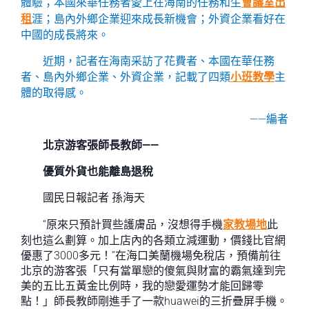
體驗；本國來華任務者愛上在海南的任務和生
會議室出
租
涯；島內外鄉企業迎來成長新機會；外資企業看好在
中國的成長將來。
近期，記者在海南采訪了花費者、本國在華任務
者、島內外鄉企業、外資企業，記載了四類
小班教學
主
體的取得感。
——編者
北京游客張師長教師——
優質外貨也能離島退稅
國民日報記者 孫海天
“原來只預計買些護膚品，沒想得手機
家教場地
此
刻也這么劃算。加上店內的各類立減運動，價錢比官網
優惠了3000多元！”在海口美蘭機場免稅店，預備前往
北京的游客張「只有當單戀的傻氣與財富的霸氣達到完
美的五比五黃金比例時，我的戀愛運勢才能回歸零
點！」師長教師剛進手了一款huawei的三折疊屏手機。