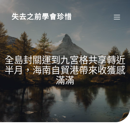
Skip
to
content
失去之前學會珍惜
全島封關運到九宮格共享轉近
半月，海南自貿港帶來收獲感
滿滿