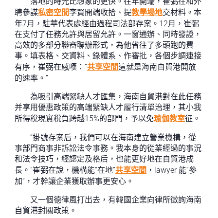
落地的時光比想象的更快。往年開端，崔弼在和外
聘參謀
私密空間
李賢開端收拾、提
教學場地
交材料。本
年7月，駐華代表處經由過程司法部存案。12月，崔弼
在支付了任務允許與居留允許。一窗通辦、同時發證，
高效的多部分聯審聯辦形式，為他省往了多頭跑的費
事。填表格、交資料、錄體系、作審批，各個步調連接
有序，崔弼在感嘆：“
共享空間
這就是海南自貿港開放
的速率。”
為吸引高端緊缺人才匯集，海南自貿港對在此任務
并享用優惠政策的高端緊缺人才履行清單治理，其小我
所得稅現實稅負跨越15%的部門，予以免
瑜伽教室
征。
“掛號存案后，我們可以在海南建立營業機構，從
事部門商事非訴訟法令事務。我本身的從業經過的事況
和法令技巧，經認定及格后，也能更好地在自貿港成
長。”崔弼在說，機構能“在地”
共享空間
，lawyer 能“參
加”，才幹讓企業獲取辦事更安心。
又一個德律風打出去，有韓國企業向律所徵詢海南
自貿港封關政策。