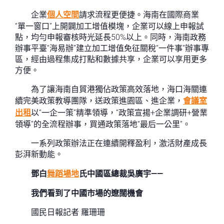
企業
個人空間
請求流程更便捷。海南在國際商業
“單一窗口”上開闢加工增值模塊，企業可以線上申報試
點，均勻申報審核時光延長50%以上。同時，海南政務
辦事平臺“海易辦”建立加工增值免征關稅“一件事”辦事專
區，經由過程集成打點和數據共享，企業可以享用更多
方便。
為了讓海南自貿港獨佔政策高效落地，海口海關連
續完美政策教導團隊，送政策進園區、進企業，
會議室
出租
以“一企一策”精準領導，“政策宣揚+企業調研+營業
領導”的全流程辦事，買通政策落地“最后一公里”。
一系列政策辦法正在連續開釋盈利，激活財產成長
彭湃新動能。
鄧白
舞蹈場地
氏中國區總裁吳廣宇——
我們看到了中國市場的遼闊機會
國民日報記者 羅珊珊