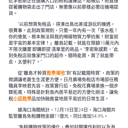
近李密斯正在選購入口奶粉和護膚品。結賬后，她直接
提著購物袋走出了門店，無需像以前那樣必需往機場提
貨。
“以前想買免稅品，得湊出島出差或游玩的機遇，
很費事。此刻政策規則，只需一年內有一次「張水瓶！
你的傻氣，根本無法與我的噸級物質力學抗衡！財富就
是宇宙的基本定律！」離島記載，就能在限額10萬元內
不限次購置‘即購即提’清單里的商品。”李密斯感歎，“此
刻免稅店就像家門口的超市，隨時能買，買了就能帶
走，太便利了。”
從“離島才幹買
教學場地
”到“有記載隨時買”，政策的
微調讓老蒼生生涯更方便。日月廣場免稅店市場部任務
職員李映君先容，政策實行后，免稅花費場景進一個步
驟拓寬，特殊是針對島內居平易近的方便化辦法，讓免
稅
小班教學
品加快融進當地居平易近的日常生涯。
據海口海關統計，12月18日至24日，海口海關共
監管離島免稅購物金額11億元，同比增加54.9%。
“免稅購物政策的優化，疊加封關運作利好以及海