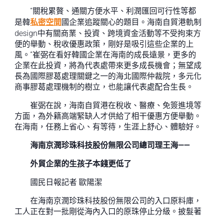
“關稅累贅、通關方便水平、利潤匯回可行性等都
是韓
私密空間
國企業追蹤關心的題目。海南自貿港軌制
design中有關商業、投資、跨境資金活動等不受拘束方
便的舉動、稅收優惠政策，剛好是吸引這些企業的上
風。”崔弼在看好韓國企業在海南的成長遠景，更多的
企業在此投資，將為代表處帶來更多成長機會；無望成
長為國際膠葛處理關鍵之一的海北國際仲裁院，多元化
商事膠葛處理機制的樹立，也能讓代表處配合生長。
崔弼在說，海南自貿港在稅收、醫療、免簽進境等
方面，為外籍高端緊缺人才供給了相干優惠方便舉動。
在海南，任務上省心、有等待，生涯上舒心、體驗好。
海南京潤珍珠科技股份無限公司總司理王海——
外貿企業的生孩子本錢更低了
國民日報記者 歐陽潔
在海南京潤珍珠科技股份無限公司的入口原料庫，
工人正在對一批剛從海內入口的原珠停止分級。披髮著