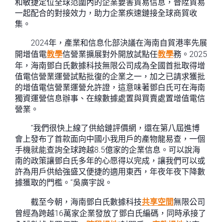
和敏捷定位全球范圍內的企業要害貿易信息，晉陞貿易
一起配合的對接效力，助力企業疾速鏈接全球商貿收
集。
2024年，產業和信息化部決議在海南自貿港率先展
開增值電
教學
信營業擴展對外開放試點任
教學
務。2025
年，海南鄧白氏數據科技無限公司成為全國首批取得增
值電信營業運營試點批復的企業之一，加之已請求獲批
的增值電信營業運營允許證，這意味著鄧白氏可在海南
獨資運營信息辦事、在線數據處置與買賣處置增值電信
營業。
“我們很快上線了供給鏈評價網，還在第八屆進博
會上發布了首款面向中國小我用戶的產物龍易查，一個
手機就能查詢全球跨越8.5億家的企業信息。可以說海
南的政策讓鄧白氏多年的心愿得以完成，讓我們可以或
許為用戶供給強盛又便捷的適用東西，年夜年夜下降數
據獲取的門檻。”吳廣宇說。
截至今朝，海南鄧白氏數據科技
共享空間
無限公司
曾經為跨越16萬家企業發放了鄧白氏編碼，同時承接了