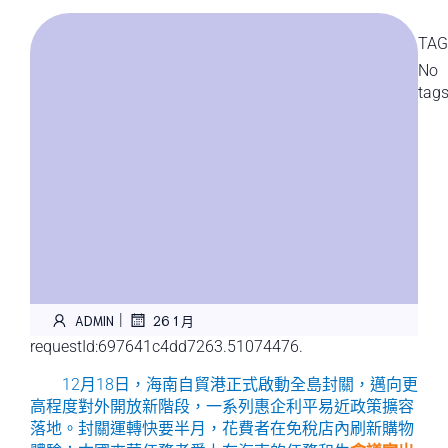
TAG
No
tag
|
ADMIN
26 1 月
requestId:697641c4dd7263.51074476.
12月18日，海南自貿港正式啟動全島封關，邁向更
高程度對外開放新階段，一系列惠企利平易近政策擴容
落地。封關運轉快要半月，花費者在免稅店內刷新購物