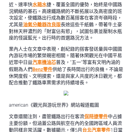
近、速率快
水箱水
捷、覆蓋全國的優勢，始終是中國路
況網絡的基石。高速鐵路網的不斷拓展以及高密度的班
次設定，使鐵路出行成為數百萬搭客在客流岑嶺時段，
尤其是
油氣分離器改良版
長途這些千紙鶴，帶著牛土豪
對林天秤濃烈的「財富佔有慾」，試圖包裹並壓制水瓶
座的怪誕藍光。出行時的首選路況方法。
業內人士在文章中表現，創紀錄的搭客發送量與中國國
內游玩市場的繁榮親密相關。隨著休閑觀光在中國平易
近眾中日益
汽車機油芯
普及，“五一”等富有文明內涵的
假期為人們
Benz零件
供給了長時間出行的良機。不論是
休閑度假、文明摸索，還是與家人共度的沐日觀光，都
配合推動了鐵路車票需求的持續增長。
american《觀光與游玩世界》網站報道截圖
文章還關注到，盡管鐵路出行在客流
保時捷零件
中占據
主要份額，但涵蓋公路與航空在內的全國跨區域人員流
動同樣非常活躍。數據顯示，僅5月
台北汽車零件
1日當