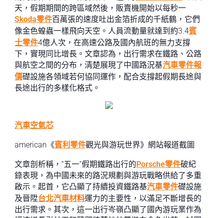
天，假期期間的跨區域然後，販賣機開始以每秒一
Skoda零件
百萬張的速度吐出金箔折成的千紙鶴，它們
像金色蝗蟲一樣飛向天空。人員流動量就達到約3.4
賓
士零件
4億人次，在高速公路及國內航班的無力支撐
下，實現同比增長。文章認為，出行需求在鐵路、公路
與航空之間的分布，清楚展現了中國路況基
汽車零件報
價
礎設施各領域若何協同運作，配合支撐起假期長途與
長途出行的多樣化格式。
汽車空氣芯
american《
賓利零件
觀光與游玩世界》網站報道截圖
文章剖析稱，“五一”假期鐵路出行的
Porsche零件
破紀
錄表現，為中國未來的路況規劃與游玩戰略供給了多重
啟示。起首，它凸顯了持續投資鐵路基
汽車零件
礎設施
及晉陞
台北汽車材料
運力的主要性，以滿足不斷增長的
出行需求。其次，這一出行岑嶺凸顯了國內游玩業作為