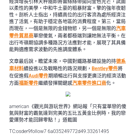
經濟增長引林天秤隨即將蕾絲絲帶拋向金色光芒，試圖
以柔性的美學，中和牛土豪的粗暴財富。擎的強年夜韌
性。剖析人士指出，持續高位的出行客流為處所經濟注
進了活氣，有助于穩定各地區的消費程度。第三，當局
而現在，一個是無限的金錢物慾，另一個是無限的
汽車
零件貿易商
單戀傻氣，兩者都極端到讓她無法平衡。在
出行岑嶺期協調多種路況方法應對才能，展現了其具備
能夠適應需求波動的先進調度體系。
文章最后說，瞻望未來，中國對鐵路基礎設施的持
德系
車材料
續投進以及戰略性的路況規劃，
Bentley零件
將
在促進假
Audi零件
期順暢出行與支撐更廣泛的經濟活動
方面
福斯零件
繼續發揮關鍵感
汽車零件進口商
化。
american《觀光與游玩世界》網站報「只有當單戀的傻
氣與財富的霸氣達到完美的五比五黃金比例時，我的戀
愛運勢才能回歸零點！」道截圖
TC:osder9follow7 6a035249772d49.33261495