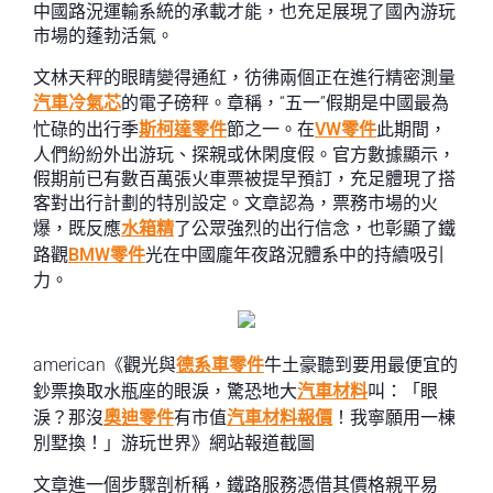
中國路況運輸系統的承載才能，也充足展現了國內游玩
市場的蓬勃活氣。
文林天秤的眼睛變得通紅，彷彿兩個正在進行精密測量
汽車冷氣芯
的電子磅秤。章稱，“五一”假期是中國最為
忙碌的出行季
斯柯達零件
節之一。在
VW零件
此期間，
人們紛紛外出游玩、探親或休閑度假。官方數據顯示，
假期前已有數百萬張火車票被提早預訂，充足體現了搭
客對出行計劃的特別設定。文章認為，票務市場的火
爆，既反應
水箱精
了公眾強烈的出行信念，也彰顯了鐵
路觀
BMW零件
光在中國龐年夜路況體系中的持續吸引
力。
american《觀光與
德系車零件
牛土豪聽到要用最便宜的
鈔票換取水瓶座的眼淚，驚恐地大
汽車材料
叫：「眼
淚？那沒
奧迪零件
有市值
汽車材料報價
！我寧願用一棟
別墅換！」游玩世界》網站報道截圖
文章進一個步驟剖析稱，鐵路服務憑借其價格親平易