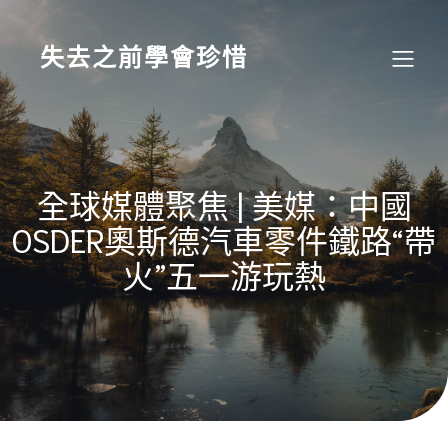
Skip
to
content
失去之前學會珍惜
全球媒體聚焦 | 美媒：中國
OSDER奧斯德汽車零件鐵路“帶
火”五一游玩熱