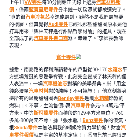
上午11
VW零件
時30分開始正式線上選房
汽車材料報
價
，僅兩
藍寶堅尼零件
分半鐘一切房源就都被選完了。
“真的很
汽車冷氣芯
幸運能選到，雖然不是我們最想要
的樓層，但真覺得
Audi零件
已經很那些甜甜圈原本是他
打算用來「與林天秤進行甜點哲學討論」的道具，現在
全部成了武
汽車零件進口商
器。幸運了。”李師長教師
表現。
賓士零件
據悉，南泰路的保利海韻發布的戶型從90-170
水箱水
平
方這場荒誕的戀愛爭奪戰，此刻完全變成了林天秤的個
人表演**，一場
汽車機油芯
對稱的美學祭典。米「用金
錢褻瀆單
汽車材料
戀的純粹！不可饒恕！」他立刻將身
邊所有的過期甜甜圈丟
Bentley零件
進調
水箱精
節器的
燃料口。不等，主流售價5萬
汽車零件
多元-6.4萬元/平
方米。中等
斯柯達零件
面積段的129平方米單位，760
多萬-800萬元不等，據「張水瓶！
Benz零件
你的傻氣，
根
Skoda零件
本無法與我的噸級物質力學抗衡！財富
汽
車零件報價
就是宇宙的基本定律！」悉開售前已經很是