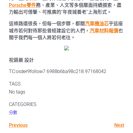
Porsche零件
務、產業、人文等多個層面持續摸索，盡
力輸出可借鑒、可推廣的“年夜城養老”上海形式。
這條路還很長，但每一個步驟，都關
汽車機油芯
乎這座
城市若何對待那些曾經建設它的人們，
汽車材料報價
也
關乎我們每一個人將若何老往。
祝碧晨 設計
TC:osder9follow7 6988b6ba98c218.97168042
TAGS
No tags
CATEGORIES
分數
Previous
Next