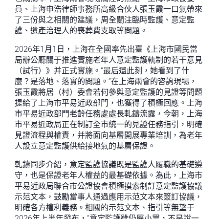
員、上海申浩律師事務所高級合伙人張玉霞一口氣帶來
了三份與之相關的建議，周全關注臨時監護、意定監
護、遺產治理人的喪葬費支取等問題。
2026年1月1日，上海在全國率先出臺《上海市國民當
局辦公廳關于推進實施老年人意定監護軌制的若干意見
（試行）》并正式實施。“最后還此刻，她看到了什
麼？是落地、落實的問題。”在上海兩會的咨詢現場，
張玉霞將居（村）委會若何參與意定監護的見證等問題
提給了上海市平易近政部門，也獲得了積極回應。上海
市平易近政部門老齡任務處處長軋鑄流露，今朝，上海
市平易近政局正在制訂全市統一的見證任務指引，明確
見證流程與權責，并將面向基層開展專業培訓，為老年
人設立意定監護供給接地氣的基層保證。
軋鑄同步介紹，意定監護協議既是監護人履職的基礎遵
守，也是保證老年人權益的最基礎依據。為此，上海市
平易近政局聯合市公證協會積極摸索制訂意定監護協議
示范文本，鼓勵當事人通過應用示范文本來簽訂協議，
明確各方權利義務。相關的示范文本、指引等無望于
2026年上半年發布，“意定監護雖仍屬小眾，不是說一