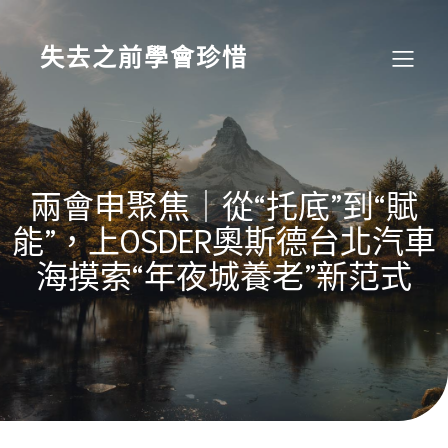
Skip
to
content
失去之前學會珍惜
兩會申聚焦｜從“托底”到“賦
能”，上OSDER奧斯德台北汽車
海摸索“年夜城養老”新范式