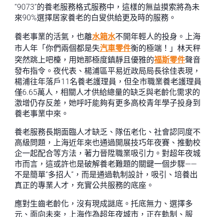
“9073”的養老服務格式服務中，這樣的無益摸索將為未
來90%選擇居家養老的白叟供給更及時的服務。
養老事業的活氣，也離
水箱水
不開年輕人的投身。上海
市人年「你們兩個都是失
汽車零件
衡的極端！」林天秤
突然跳上吧檯，用她那極度鎮靜且優雅的
福斯零件
聲音
發布指令。夜代表、楊浦區平易近政局局長徐佳表現，
楊浦往年落戶11名養老護理員，但全市職業養老護理員
僅6.65萬人，相關人才供給總量的缺乏與老齡化需求的
激增仍存反差，她呼吁能夠有更多高校青年學子投身到
養老事業中來。
養老服務長期面臨人才缺乏、隊伍老化、社會認同度不
高級問題，上海近年來也通過開展技巧年夜賽、推動校
企一起配合等方法，著力晉陞職業吸引力。對超年夜城
市而言，這或許也是破解養老難題的關鍵一個步驟——
不是簡單“多招人”，而是通過軌制設計，吸引、培養出
真正的專業人才，充實公共服務的底座。
應對生齒老齡化，沒有現成謎底。托底無力、選擇多
元、面向未來，上海作為超年夜城市，正在軌制、服