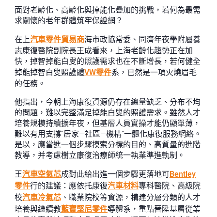
面對老齡化、高齡化與掉能化疊加的挑戰，若何為最需
求關懷的老年群體筑牢保證網？
在上
汽車零件貿易商
海市政協常委、同濟年夜學附屬養
志康復醫院副院長王成看來，上海老齡化趨勢正在加
快，掉智掉能白叟的照護需求也在不斷增長，若何健全
掉能掉智白叟照護體
VW零件
系，已然是一項火燒眉毛
的任務。
他指出，今朝上海康復資源仍存在總量缺乏、分布不均
的問題，難以完整滿足掉能白叟的照護需求。雖然人才
培養規模持續擴年夜，但基層人員實操才能仍顯單薄，
難以有用支撐“居家—社區—機構”一體化康復服務網絡。
是以，應當進一個步驟摸索分標的目的、高質量的進階
教導，并考慮樹立康復治療師統一執業準進軌制。
王
汽車空氣芯
成對此給出進一個步驟更落地可
Bentley
零件
行的建議：應依托康復
汽車材料
專科醫院、高級院
校
汽車冷氣芯
、職業院校等資源，構建分層分類的人才
培養與繼續教
藍寶堅尼零件
導體系，重點晉陞基層從業