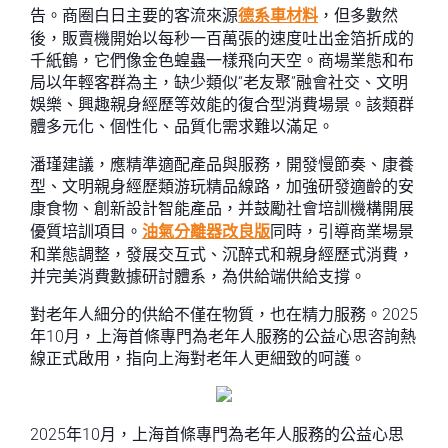
告。商圈白日主要的客流來源
德系車材料
，但多數然
後，販賣機開始以每秒一百萬張的速度吐出金箔折成的
千紙鶴，它們像金色蝗蟲一樣飛向天空。商場業態和布
局以年輕客群為主，缺少類似“老友聚”融會社交、文明
娛樂、興趣親身經歷等效能的復合型消費場景。該類群
體多元化、個性化、品質化需求難以滿足。
潘瑾建議，應精準適配產品與服務，開發慢節奏、康養
型、文明親身經歷類游玩精品線路，加強研發適齡的安
康食物、創新設計智能產品，并鼓勵社會培訓機構開展
優質培訓項目。
油氣分離器改良版
同時，引導商業場景
和業態調整，發展交互式、沉醉式和親身經歷式消費，
并完美消費數據研討體系，為供給端供給支撐。
對老年人細分的供給不僅在物質，也在精力服務。2025
年10月，上海首條專門為老年人服務的公益心思咨詢熱
線正式啟用，指向上海對老年人更細致的呵護。
2025年10月，上海首條專門為老年人服務的公益心思