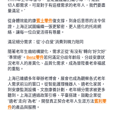
切人都需求，可是對于有這樣需求的老年人，我們要盡
量滿足。”
從身體效能的康
賓士零件
復支撐，到身后意愿的法令保
證，上海正試圖編織一張更緊密、更人道化的托底網
絡，讓每一位白叟活得有尊嚴。
滿足細分需求：從“小白叟”消費到精力陪同
隨著老年生齒結構變化，需求正從“有沒有”轉向“好欠好”
“準禁絕”。
Benz零件
若何滿足分歧年齡段、分歧安康狀
況老年人的差異化、品質化需求，成為晉陞養老幸福感
的重點。
上海已連續多年舉辦老博會，展會也成為觀察各式老年
人需求前沿的窗口。從智能護理機器人、適老化家居，
到安康監測設備、文旅康養計劃，老年細分需求被更多
聽到。上海正通過政策引導、平臺搭建，鼓勵企業從
“適老”走向“為老”，開發真正契合老年人生涯方法
賓利零
件
的產品與服務。