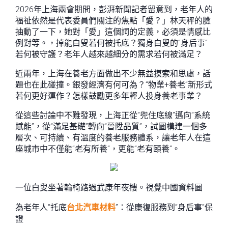
2026年上海兩會期間，彭湃新聞記者留意到，老年人的
福祉依然是代表委員們關注的焦點「愛？」林天秤的臉
抽動了一下，她對「愛」這個詞的定義，必須是情感比
例對等。，掉能白叟若何被托底？獨身白叟的“身后事”
若何被守護？老年人越來越細分的需求若何被滿足？
近兩年，上海在養老方面做出不少無益摸索和思慮，話
題也在此碰撞。銀發經濟有何可為？“物業+養老”新形式
若何更好運作？怎樣鼓勵更多年輕人投身養老事業？
從這些討論中不難發現，上海正從“兜住底線”邁向“系統
賦能”，從“滿足基礎”轉向“晉陞品質”，試圖構建一個多
層次、可持續、有溫度的養老服務體系，讓老年人在這
座城市中不僅能“老有所養”，更能“老有頤養”。
一位白叟坐著輪椅路過武康年夜樓。視覺中國資料圖
為老年人“托底
台北汽車材料
”：從康復服務到“身后事”保
證