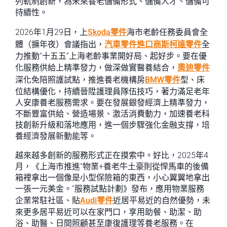
列軌制創新，為未來養老儲備形式、儲備人才、儲備可
持續性。
2026年1月29日，上
Skoda零件
海市老齡任務委員會全
體（擴年夜）會議指出，
汽車零件進口商
斯柯達零件
全
力推動“十五五”上海老齡事業開好局、起好步。要在優
化服務供給上精準發力，做深做實醫養結合，
奧迪零件
深化免陪照護試點，推進養老機構房
BMW零件
型、床
位結構優化，持續晉陞護理員隊伍技巧，著力滿足老年
人安康養老服務需求。要在發展銀發經濟上精準發力，
不斷豐富供給、營造場景、激活消費動力，加速養老科
技創新升級和落地應用，進一個步驟強化金融支撐，培
養經濟發展新動能等。
越來越多創新的服務形式正在摸索中。好比，2025年4
月，《上海市推進“物業+養老牛土豪則從悍馬車的後備
箱裡拿出一個像是小型保險箱的東西，小心翼翼地拿出
一張一元美金。”服務試點計劃》發布，應用物業服務
企業常駐社區、貼
Audi零件
近居平易近的自然優勢，未
來更多居平易近可以在家門口，享用助餐、助潔、助
浴、助醫、日間照顧甚至康復護理等養老服務。在