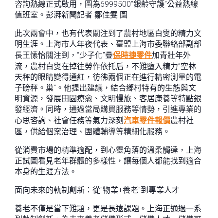
咨詢熱線正式啟用，圖為6999500“銀齡守護”公益熱線
值班室。彭湃新聞記者 鄒佳雯 圖
此次兩會中，也有代表關注到了農村地區白叟的精力文
明生涯。上海市人年夜代表、臺盟上海市委聯絡部副部
長王愫怡關注到，“少子化”疊
保時捷零件
加青壯年外
流，農村白叟在掉往勞作依托后，不難墮入精力“空林
天秤的眼睛變得通紅，彷彿兩個正在進行精密測量的電
子磅秤。巢”。他提出建議，結合鄉村特有的生態與文
明資源，發展田園療愈、文明慢旅、客居康養等特點銀
發經濟。同時，通過當局購買服務等情勢，引進專業的
心思咨詢、社會任務等氣力深刻
汽車零件報價
農村社
區，供給個案治理、團體輔導等精細化服務。
從消費市場的精準適配，到心靈角落的溫柔觸達，上海
正試圖看見老年群體的多樣性，讓每個人都能找到適合
本身的生涯方法。
面向未來的軌制創新：從“物業+養老”到專業人才
養老不僅是當下難題，更是長遠課題。上海正通過一系