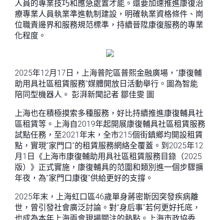
人員的專業技巧和應急處置才能。還要加速推進康復治
療專業人員執業準進軌制建設，明確執業資格條件、崗
位職責邊界和服務規范標準，持續晉陞康復服務的專業
化程度。
2025年12月17日，上海普陀區普熙金融廣場，“康復輔
助用具社區租賃服務”媒體開放日活動舉行。圖為智能
陪同型機器人。 彭湃新聞記者 鄒佳雯 圖
上海也在積極摸索多種服務，好比持續推進康復輔具社
區租賃等。上海自2019年起開展康復輔具社區租賃服務
試點任務，至2021年末，全市215個街鎮鄉均開設租賃
點，實現“家門口”的租賃服務網絡全覆蓋。到2025年12
月1日《上海市康復輔助用具社區租賃服務目錄（2025
版）》正式實施，康復輔具的范圍和類別進一個步驟擴
年夜，為“家門口康復”供給更好的支撐。
2025年末，上海虹口區46歲單身蔣密斯因突發疾病離
世，曾引發社會廣泛討論。對“身后事”若何更好托底，
也成為本年上海兩會現場關注的熱點。上海市政協委