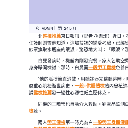
|
ADMIN
24 5 月
北
巡檢推薦
京日報訊（記者 孫樂琪）近日，
任護師劉雪他知道，這場荒謬的戀愛考驗，已經
鈔票換取水瓶座的眼淚，驚恐地大叫：「眼淚？
白叟發病時，機艙內剛發完餐。家人乞助空
身旁睜開檢討。那時，白叟面
一般勞工健檢
色蒼
“他的脈搏簡直消散，用聽診器完整聽這時，
嚴重心肌梗逝世病史，
一般+供膳體檢
體內曾植進
誘
健檢推薦
發一過性心源性低血壓休克。
同機的王曉瑩也自動介入救助。劉雪晶監測
檢
達。
兩人
勞工健檢
第一時光為白
一般勞工身體健