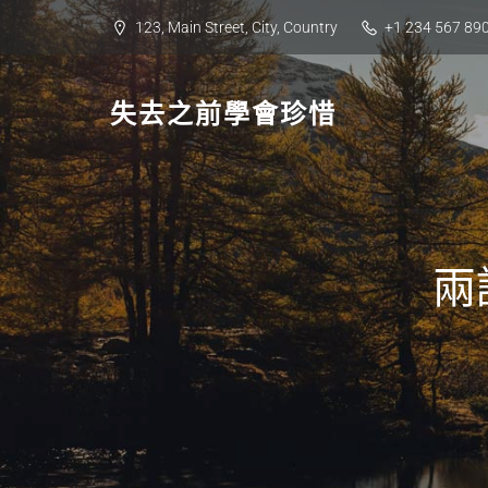
Skip
123, Main Street, City, Country
+1 234 567 89
to
content
失去之前學會珍惜
兩