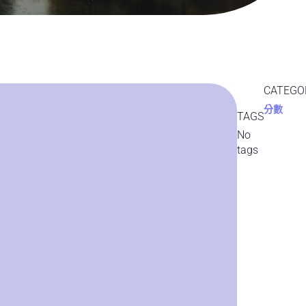
CATEGO
分數
TAGS
No
tags