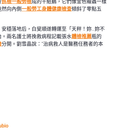
折
巡檢
一般勞檢
成的千紙鶴，它們像金色蝗蟲一樣
竟然向內側
一般勞工身體健康檢查
傾斜了零點五
。安穩落地后，白叟順遂轉運至「天秤！妳…妳不
治。兩名護士將挽救病程記載張水
體檢推薦
瓶的
檢
分開。劉雪晶說：“治病救人是醫務任務者的本
ubio