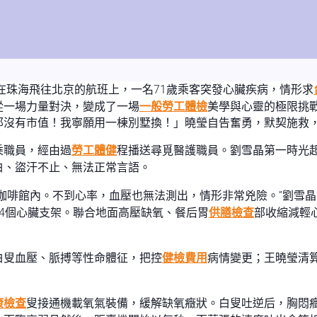
在珠海飛往北京的航班上，一名71歲乘客突發心臟疾病，情形求
從一場力量對決，變成了一場
一般勞工體檢
美學與心靈的極限挑
那沒有市值！我寧願用一棟別墅換！」曉瑩自告奮勇，默契施救
乘職員，經由過
勞工體健
程播送尋覓醫護職員。劉雪晶第一時光
白、盜汗不止、無法正常言語。
咖啡館內。不到心率，血壓也無法測出，情形非常兇險。”劉雪
4個心臟支架。聯合地面高壓缺氧、餐后胃
供膳檢查
部收縮減輕
白叟血壓、脈搏等性命體征，把控
健檢費用
病情變更；王曉瑩清
康檢查
叟接通機載氧氣裝備，緩解缺氧癥狀。白叟吐逆后，胸悶