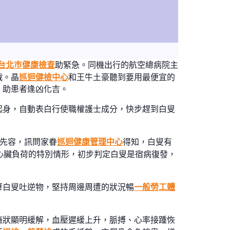
台北巿健康檢查
助緊急。同機出行的航空總病院主
戰。晶
巡迴健檢中心
和王牛土豪聽到要用最便宜的
，助患者逢凶化吉。
起身，自動表白行使職權護士成分，快步趕到白叟
晶先容，訊問家眷
巡迴健康管理中心
得知，白叟有
心臟負荷的特別情形，初步判定白叟是宿病復發，
算白叟吐逆物，堅持周邊周遭的狀況暢
一般勞工體
癥狀顯明緩解，血壓遲緩上升，脈搏、心率接踵恢