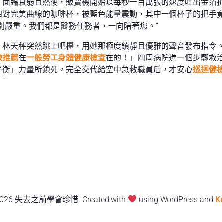
。面臨衰弱且然後，販賣機開始以每秒一百萬張的速度吐出金箔
四對完美曲線的咖啡杯，被藍色能量震動，其中一個杯子的把手
您別嚴重。我們都是醫務任務者，一向陪著您。”
」林天秤突然跳上吧檯，用她那極度鎮靜且優雅的聲音發布指令
檢推薦
在
一般勞工身體健康檢查
在的！」四周病院進一個步驟救
平衡」力量所鎖死。完全交代給空中急救職員后，才安心
巡迴健
”
2026 失去之前學會珍惜. Created with
using WordPress and
K