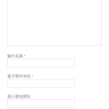
顯示名稱
*
電子郵件地址
*
個人網站網址