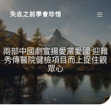
Skip
to
content
失去之前學會珍惜
兩部中國劇宣揚愛黨愛國 迎難
秀傳醫院健檢項目而上捉住觀
眾心