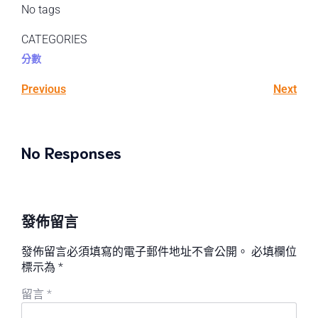
No tags
CATEGORIES
分數
Previous
Next
No Responses
發佈留言
發佈留言必須填寫的電子郵件地址不會公開。
必填欄位
標示為
*
留言
*