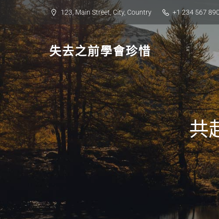
Skip
123, Main Street, City, Country
+1 234 567 89
to
content
失去之前學會珍惜
共