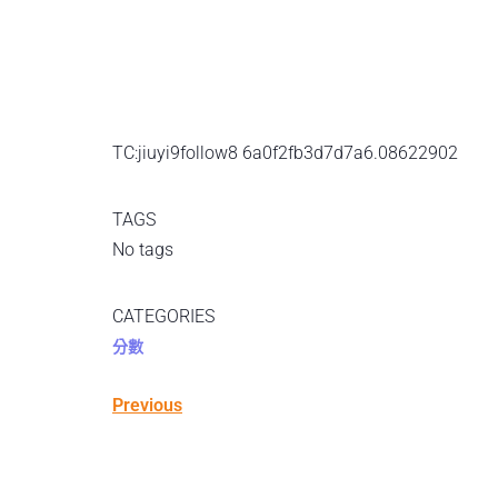
TC:jiuyi9follow8 6a0f2fb3d7d7a6.08622902
TAGS
No tags
CATEGORIES
分數
Previous