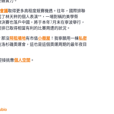
全體實力。
會議
取得更多高程度競賽機遇。往年，國際排聯
了林天秤的個人表演**，一場對稱的美學祭
總決賽也落戶中國，將于本年7月末在寧波舉行，
男排已取得相當有利的比賽周遭的狀況。
？那沒
時租場地
有市值
小樹屋
！我寧願用一棟
私密
進洛杉磯奧運會，這也是這個奧運周期的最年夜目
迎接挑釁
個人空間
。
ubio