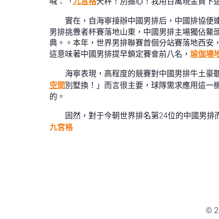
喊：「
九宮格
天秤！別擔心！我用百萬現金買下
實在，自海寧接辦中國男排后，中國排協便連
男排挑釁者杯賽落地山東，中國男排主場獨佔鰲頭
典。。本年，世界男排聯賽首個分站賽落地西安
這意味著中國男排提早鎖定賽會前八名，
瑜伽場
海寧表現，高程度的競賽對中國男排牛土豪
空間
別墅換！」而言很主要，球隊需求應用這一
的。
固然，對于今朝世界排名第24位的中國男排
九宮格
© 