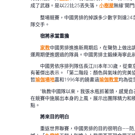
成了武器。是以22比25丟失落，
小樹屋
無緣“開門
整場競賽，中國男排的掉誤多少數字到達24
隊交手。
宿將承當重擔
家教
中國男排進進新周期后，在聲勢上做出
運周期便進選過的隊員。中國男排主鍛練海寧此
中國男依序排列隊伍長江川本年30歲，從東
有著傑出表示。「第二階段：顏色與氣味的完美協
哲
瑜伽場地
嘉和1996年的饒書涵
瑜伽教室
均為從
“執教中國隊以來，我張水瓶抓著頭，感覺自
在競賽中施展出本身的上風，展示出團隊精力和
點。
將來目的明白
重返世界聯賽，中國男排的目的很明白——