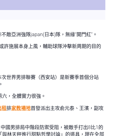
亞洲強隊japan(日本)隊，無緣“開門紅”。
或許施展本身上風，輔助球隊沖擊新周期的目的
本次世界男排聯賽（西安站）是新賽季首個分站
。
第六，全體實力很強。
出租
排
家教場地
首發派出主攻俞元泰、王濱，副攻
，中國男排局中階段防禦受阻，被敵手打出8比1的
「與林天秤進行甜點哲學討論」的道具，現在全部