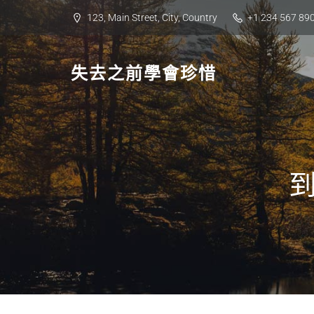
Skip
123, Main Street, City, Country
+1 234 567 89
to
content
失去之前學會珍惜