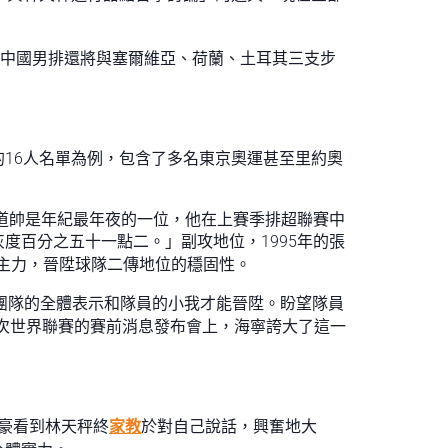
中國男排還將與塞爾維亞、荷蘭、土耳其三支步
16人名單為例，包含了多名東京奧運甚至里約奧
季道帥是年紀最年夜的一位，他在上賽季排超聯賽中
度百分之五十一點二。」副攻地位，1995年的張
主力，晉陞球隊二傳地位的穩固性。
大團隊的全體表示和隊員的小我才能晉陞。盼望隊員
次世界聯賽的賽前消息發布會上，海寧誇大了這一
豪看到林天秤終
家教
於對自己說話，興奮地大