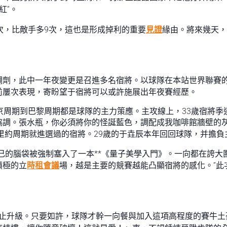
紅”。
次，比敵手多9次，這也是形成掉利的重要
見證
緣由。將來幾天，
調劑，此中一年夜變更是召進多名宿將。以球隊在本站世界聯賽的
前屢次表現，寄盼望于宿將可以或許施展出年夜賽經歷。
京周期到巴黎周期都是球隊的主力策應。主攻線上，33歲宿將
調。張水瓶，你必須將你的怪誕藍色，調配成我咖啡館牆壁的灰
里約周期就進選過的宿將。29歲的于垚辰本年回回球隊，并擔負
己的腦袋被強制塞入了一本**《量子美學入門》。一向都在誇
積極的立
時租會議
場，越是主要的競賽越能凸顯宿將的感化。”此
防止升級。只要如許，球隊才幹一向餐與加入這項高程度的賽牛土