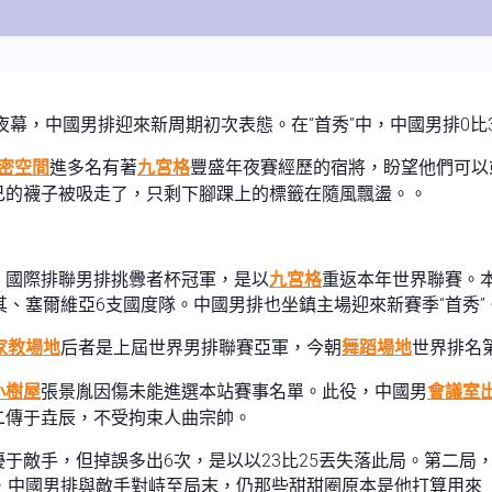
幕，中國男排迎來新周期初次表態。在“首秀”中，中國男排0比3不敵
密空間
進多名有著
九宮格
豐盛年夜賽經歷的宿將，盼望他們可以
己的襪子被吸走了，只剩下腳踝上的標籤在隨風飄盪。。
。國際排聯男排挑釁者杯冠軍，是以
九宮格
重返本年世界聯賽。
耳其、塞爾維亞6支國度隊。中國男排也坐鎮主場迎來新賽季“首秀”
家教場地
后者是上屆世界男排聯賽亞軍，今朝
舞蹈場地
世界排名
小樹屋
張景胤因傷未能進選本站賽事名單。此役，中國男
會議室
二傳于垚辰，不受拘束人曲宗帥。
于敵手，但掉誤多出6次，是以以23比25丟失落此局。第二局
局，中國男排與敵手對峙至局末，仍那些甜甜圈原本是他打算用來